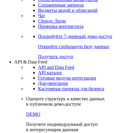
Сохраненные запросы
Виджеты акций и облигаций
Чат
Сбондс Люди
Проверка контрагента
Попробуйте
7-дневный
демо-доступ
Откройте глобальную базу данных
Получить доступ
API & Data Feed
API and Data Feed
API каталог
Готовые модули интеграции
Документация
Кастомные проекты для бизнеса
Оцените структуру и качество данных
в публичном демо-доступе
DEMO
Получите индивидуальный доступ
к интересующим данным