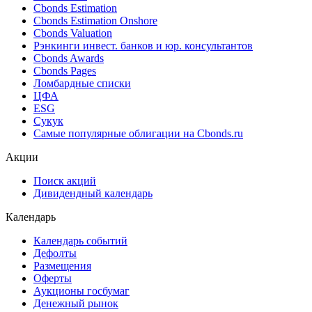
Cbonds Estimation
Cbonds Estimation Onshore
Cbonds Valuation
Рэнкинги инвест. банков и юр. консультантов
Cbonds Awards
Cbonds Pages
Ломбардные списки
ЦФА
ESG
Сукук
Самые популярные облигации на Cbonds.ru
Акции
Поиск акций
Дивидендный календарь
Календарь
Календарь событий
Дефолты
Размещения
Оферты
Аукционы госбумаг
Денежный рынок