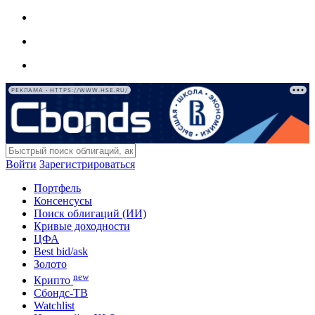
РЕКЛАМА • HTTPS://WWW.HSE.RU/
Войти
Зарегистрироваться
Портфель
Консенсусы
Поиск облигаций (ИИ)
Кривые доходности
ЦФА
Best bid/ask
Золото
new
Крипто
Сбондс-ТВ
Watchlist