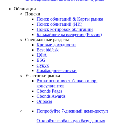
Облигации
Поиски
Поиск облигаций & Карты рынка
Поиск облигаций (ИИ)
Поиск котировок облигаций
Ближайшие размещения (Россия)
Специальные разделы
Кривые доходности
Best bid/ask
ЦФА
ESG
Сукук
Ломбардные списки
Участники рынка
Рэнкинги инвест. банков и юр.
консультантов
Cbonds Pages
Cbonds Awards
Опросы
Попробуйте
7-дневный
демо-доступ
Откройте глобальную базу данных