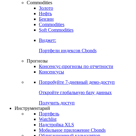
Commodities
Золото
Нефть
Бензин
Commodities
Soft Commodities
Виджет:
Портфели индексов Cbonds
Прогнозы
Консенсус-прогнозы по отчетности
Консенсусы
Попробуйте
7-дневный
демо-доступ
Откройте глобальную базу данных
Получить доступ
Инструментарий
Портфель
Watchlist
Надстройка XLS
Мобильное приложение Cbonds
Облигационный калькулятор