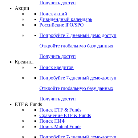
Получить доступ
Акции
Поиск акций
Дивидендный календарь
Российские IPO/SPO
Попробуйте
7-дневный
демо-доступ
Откройте глобальную базу данных
Получить доступ
Кредиты
Поиск кредитов
Попробуйте
7-дневный
демо-доступ
Откройте глобальную базу данных
Получить доступ
ETF & Funds
Поиск ETF & Funds
Сравнение ETF & Funds
Поиск ПИФ
Поиск Mutual Funds
Попробуйте
7-дневный
демо-доступ