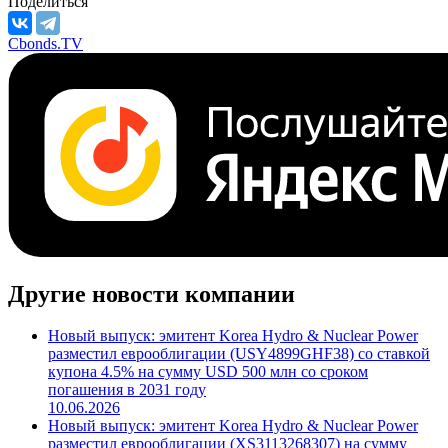
Поделиться
Cbonds.TV
Другие новости компании
Новый выпуск: эмитент Korea Hydro & Nuclear Power
разместил еврооблигации (USY4899GHF38) со ставкой
купона 4.5% на сумму USD 500 млн со сроком
погашения в 2031 году
10.06.2026
Новый выпуск: эмитент Korea Hydro & Nuclear Power
разместил еврооблигации (XS3113268307) на сумму