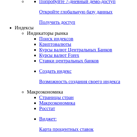
Попробуйте
7-дневный
демо-доступ
Откройте глобальную базу данных
Получить доступ
Индексы
Индикаторы рынка
Поиск индексов
Криптовалюты
Курсы валют Центральных Банков
Курсы валют Forex
Ставки центральных банков
Создать индекс
Возможность создания своего индекса
Макроэкономика
Страницы стран
Макроэкономика
Росстат
Виджет:
Карта процентных ставок