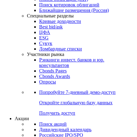
Поиск котировок облигаций
Ближайшие размещения (Россия)
Специальные разделы
Кривые доходности
Best bid/ask
ЦФА
ESG
Сукук
Ломбардные списки
Участники рынка
Рэнкинги инвест. банков и юр.
консультантов
Cbonds Pages
Cbonds Awards
Опросы
Попробуйте
7-дневный
демо-доступ
Откройте глобальную базу данных
Получить доступ
Акции
Поиск акций
Дивидендный календарь
Российские IPO/SPO