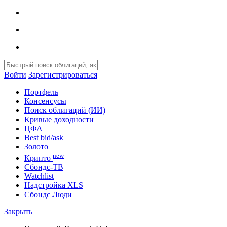
Войти
Зарегистрироваться
Портфель
Консенсусы
Поиск облигаций (ИИ)
Кривые доходности
ЦФА
Best bid/ask
Золото
new
Крипто
Сбондс-ТВ
Watchlist
Надстройка XLS
Сбондс Люди
Закрыть