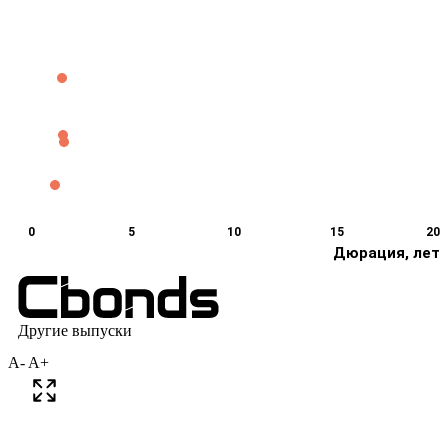
A-
A+