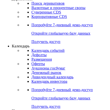
Поиск деривативов
Валютные и процентные свопы
Суверенные CDS
Корпоративные CDS
Попробуйте
7-дневный
демо-доступ
Откройте глобальную базу данных
Получить доступ
Календарь
Календарь событий
Дефолты
Размещения
Оферты
Аукционы госбумаг
Денежный рынок
Дивидендный календарь
Календарь инвестора
Попробуйте
7-дневный
демо-доступ
Откройте глобальную базу данных
Получить доступ