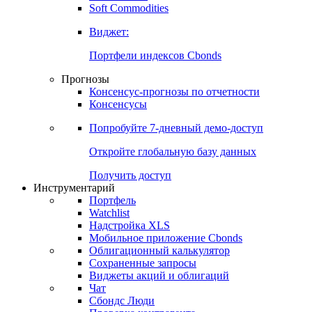
Soft Commodities
Виджет:
Портфели индексов Cbonds
Прогнозы
Консенсус-прогнозы по отчетности
Консенсусы
Попробуйте
7-дневный
демо-доступ
Откройте глобальную базу данных
Получить доступ
Инструментарий
Портфель
Watchlist
Надстройка XLS
Мобильное приложение Cbonds
Облигационный калькулятор
Сохраненные запросы
Виджеты акций и облигаций
Чат
Сбондс Люди