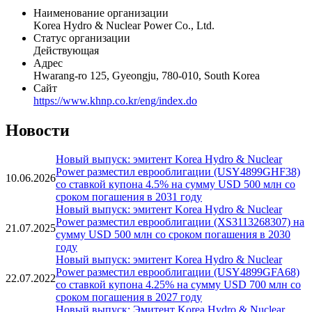
Наименование организации
Korea Hydro & Nuclear Power Co., Ltd.
Статус организации
Действующая
Адрес
Hwarang-ro 125, Gyeongju, 780-010, South Korea
Сайт
https://www.khnp.co.kr/eng/index.do
Новости
Новый выпуск: эмитент Korea Hydro & Nuclear
Power разместил еврооблигации (USY4899GHF38)
10.06.2026
со ставкой купона 4.5% на сумму USD 500 млн со
сроком погашения в 2031 году
Новый выпуск: эмитент Korea Hydro & Nuclear
Power разместил еврооблигации (XS3113268307) на
21.07.2025
сумму USD 500 млн со сроком погашения в 2030
году
Новый выпуск: эмитент Korea Hydro & Nuclear
Power разместил еврооблигации (USY4899GFA68)
22.07.2022
со ставкой купона 4.25% на сумму USD 700 млн со
сроком погашения в 2027 году
Новый выпуск: Эмитент Korea Hydro & Nuclear