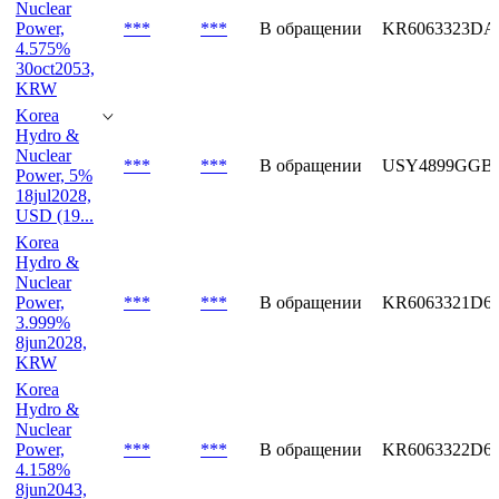
Nuclear
Power,
***
***
В обращении
KR6063323DA
4.575%
30oct2053,
KRW
Korea
Hydro &
Nuclear
***
***
В обращении
USY4899GGB
Power, 5%
18jul2028,
USD (19...
Korea
Hydro &
Nuclear
Power,
***
***
В обращении
KR6063321D6
3.999%
8jun2028,
KRW
Korea
Hydro &
Nuclear
Power,
***
***
В обращении
KR6063322D6
4.158%
8jun2043,