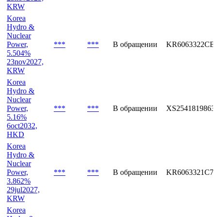
KRW
Korea
Hydro &
Nuclear
Power,
***
***
В обращении
KR6063322CB
5.504%
23nov2027,
KRW
Korea
Hydro &
Nuclear
Power,
***
***
В обращении
XS2541819863
5.16%
6oct2032,
HKD
Korea
Hydro &
Nuclear
Power,
***
***
В обращении
KR6063321C7
3.862%
29jul2027,
KRW
Korea