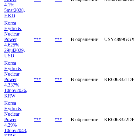
4.1%
5mar2028,
HKD
Korea
Hydro &
Nuclear
Power,
***
***
В обращении
USY4899GGX
4.625%
29jul2029,
USD
Korea
Hydro &
Nuclear
Power,
***
***
В обращении
KR6063321DB
4.337%
10nov2026,
KRW
Korea
Hydro &
Nuclear
Power,
***
***
В обращении
KR6063322DB
4.29%
10nov2043,
KRW