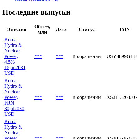
Последние выпуски
Объем,
Эмиссия
Дата
Статус
ISIN
млн
Korea
Hydro &
Nuclear
Power,
***
***
В обращении
USY4899GHF3
4.5%
16jun2031,
USD
Korea
Hydro &
Nuclear
Power,
***
***
В обращении
XS3113268307
FRN
30jul2030,
USD
Korea
Hydro &
Nuclear
Power,
***
***
В обращении
XS3016362702