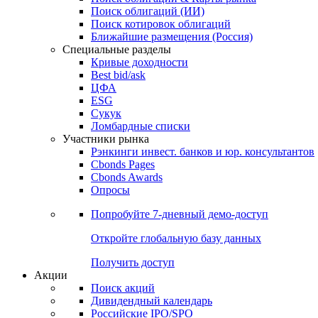
Облигации
Поиски
Поиск облигаций & Карты рынка
Поиск облигаций (ИИ)
Поиск котировок облигаций
Ближайшие размещения (Россия)
Специальные разделы
Кривые доходности
Best bid/ask
ЦФА
ESG
Сукук
Ломбардные списки
Участники рынка
Рэнкинги инвест. банков и юр. консультантов
Cbonds Pages
Cbonds Awards
Опросы
Попробуйте
7-дневный
демо-доступ
Откройте глобальную базу данных
Получить доступ