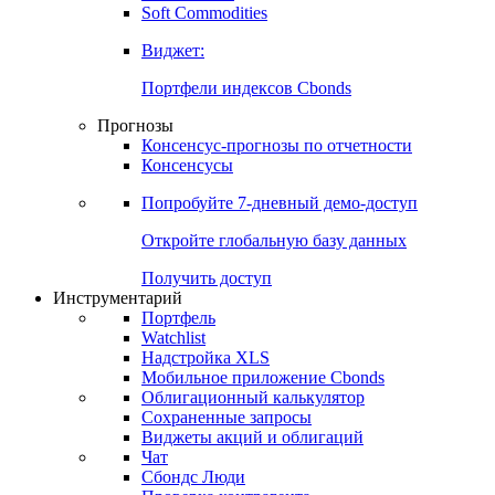
Золото
Нефть
Бензин
Commodities
Soft Commodities
Виджет:
Портфели индексов Cbonds
Прогнозы
Консенсус-прогнозы по отчетности
Консенсусы
Попробуйте
7-дневный
демо-доступ
Откройте глобальную базу данных
Получить доступ
Инструментарий
Портфель
Watchlist
Надстройка XLS
Мобильное приложение Cbonds
Облигационный калькулятор
Сохраненные запросы