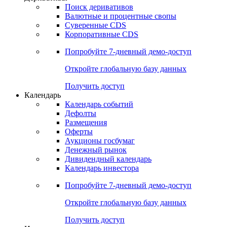
Откройте глобальную базу данных
Получить доступ
Деривативы
Поиск деривативов
Валютные и процентные свопы
Суверенные CDS
Корпоративные CDS
Попробуйте
7-дневный
демо-доступ
Откройте глобальную базу данных
Получить доступ
Календарь
Календарь событий
Дефолты
Размещения
Оферты
Аукционы госбумаг
Денежный рынок
Дивидендный календарь
Календарь инвестора
Попробуйте
7-дневный
демо-доступ