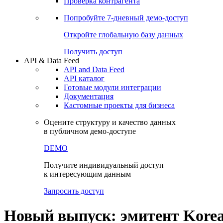
Виджеты акций и облигаций
Чат
Сбондс Люди
Проверка контрагента
Попробуйте
7-дневный
демо-доступ
Откройте глобальную базу данных
Получить доступ
API & Data Feed
API and Data Feed
API каталог
Готовые модули интеграции
Документация
Кастомные проекты для бизнеса
Оцените структуру и качество данных
в публичном демо-доступе
DEMO
Получите индивидуальный доступ
к интересующим данным
Запросить доступ