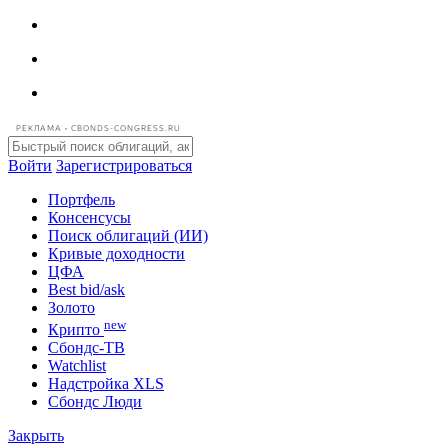
РЕКЛАМА • CBONDS-CONGRESS.RU
Войти
Зарегистрироваться
Портфель
Консенсусы
Поиск облигаций (ИИ)
Кривые доходности
ЦФА
Best bid/ask
Золото
new
Крипто
Сбондс-ТВ
Watchlist
Надстройка XLS