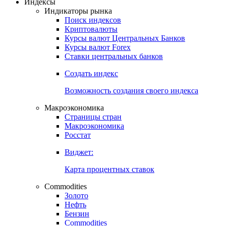
Откройте глобальную базу данных
Получить доступ
Индексы
Индикаторы рынка
Поиск индексов
Криптовалюты
Курсы валют Центральных Банков
Курсы валют Forex
Ставки центральных банков
Создать индекс
Возможность создания своего индекса
Макроэкономика
Страницы стран
Макроэкономика
Росстат
Виджет:
Карта процентных ставок
Commodities