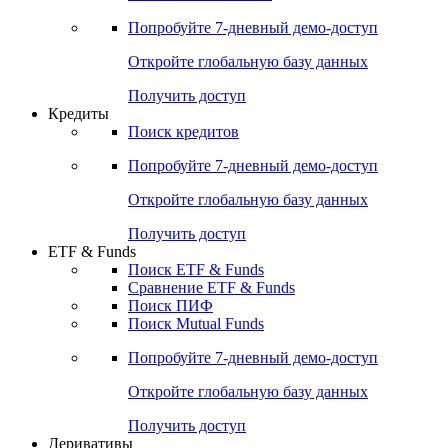
Акции
Поиск акций
Дивидендный календарь
Российские IPO/SPO
Попробуйте
7-дневный
демо-доступ
Откройте глобальную базу данных
Получить доступ
Кредиты
Поиск кредитов
Попробуйте
7-дневный
демо-доступ
Откройте глобальную базу данных
Получить доступ
ETF & Funds
Поиск ETF & Funds
Сравнение ETF & Funds
Поиск ПИФ
Поиск Mutual Funds
Попробуйте
7-дневный
демо-доступ