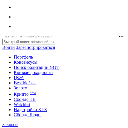
РЕКЛАМА • HTTPS://WWW.HSE.RU/
Войти
Зарегистрироваться
Портфель
Консенсусы
Поиск облигаций (ИИ)
Кривые доходности
ЦФА
Best bid/ask
Золото
new
Крипто
Сбондс-ТВ
Watchlist
Надстройка XLS
Сбондс Люди
Закрыть