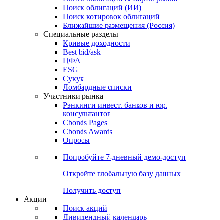
Поиск облигаций (ИИ)
Поиск котировок облигаций
Ближайшие размещения (Россия)
Специальные разделы
Кривые доходности
Best bid/ask
ЦФА
ESG
Сукук
Ломбардные списки
Участники рынка
Рэнкинги инвест. банков и юр.
консультантов
Cbonds Pages
Cbonds Awards
Опросы
Попробуйте
7-дневный
демо-доступ
Откройте глобальную базу данных
Получить доступ
Акции
Поиск акций
Дивидендный календарь