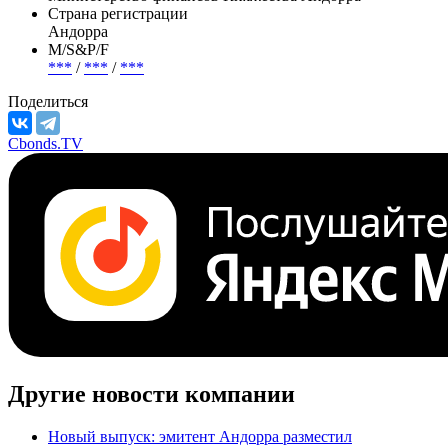
Страна регистрации
Андорра
М/S&P/F
***
/
***
/
***
Поделиться
Cbonds.TV
Другие новости компании
Новый выпуск: эмитент Андорра разместил