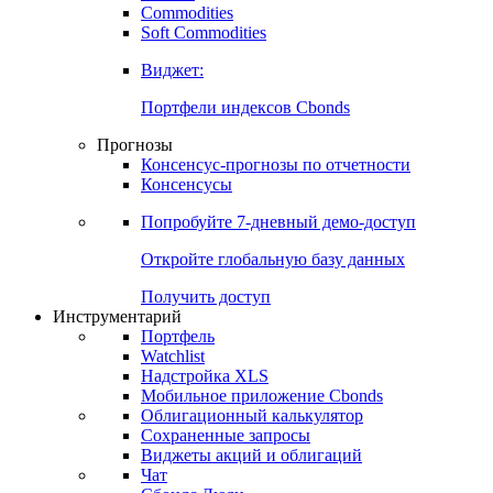
Commodities
Soft Commodities
Виджет:
Портфели индексов Cbonds
Прогнозы
Консенсус-прогнозы по отчетности
Консенсусы
Попробуйте
7-дневный
демо-доступ
Откройте глобальную базу данных
Получить доступ
Инструментарий
Портфель
Watchlist
Надстройка XLS
Мобильное приложение Cbonds
Облигационный калькулятор
Сохраненные запросы
Виджеты акций и облигаций
Чат