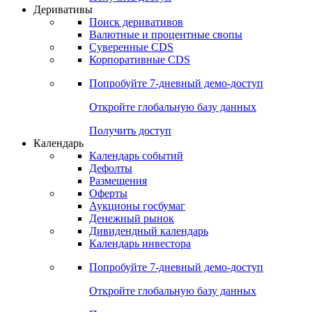
Деривативы
Поиск деривативов
Валютные и процентные свопы
Суверенные CDS
Корпоративные CDS
Попробуйте
7-дневный
демо-доступ
Откройте глобальную базу данных
Получить доступ
Календарь
Календарь событий
Дефолты
Размещения
Оферты
Аукционы госбумаг
Денежный рынок
Дивидендный календарь
Календарь инвестора
Попробуйте
7-дневный
демо-доступ
Откройте глобальную базу данных