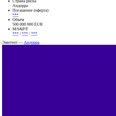
Страна риска
Андорра
Погашение (оферта)
***
Объем
500 000 000 EUR
М/S&P/F
***
/
***
/
***
Эмитент —
Андорра