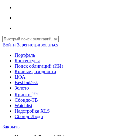
Войти
Зарегистрироваться
Портфель
Консенсусы
Поиск облигаций (ИИ)
Кривые доходности
ЦФА
Best bid/ask
Золото
new
Крипто
Сбондс-ТВ
Watchlist
Надстройка XLS
Сбондс Люди
Закрыть