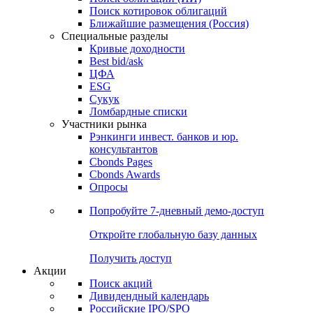
Поиск котировок облигаций
Ближайшие размещения (Россия)
Специальные разделы
Кривые доходности
Best bid/ask
ЦФА
ESG
Сукук
Ломбардные списки
Участники рынка
Рэнкинги инвест. банков и юр.
консультантов
Cbonds Pages
Cbonds Awards
Опросы
Попробуйте
7-дневный
демо-доступ
Откройте глобальную базу данных
Получить доступ
Акции
Поиск акций
Дивидендный календарь
Российские IPO/SPO