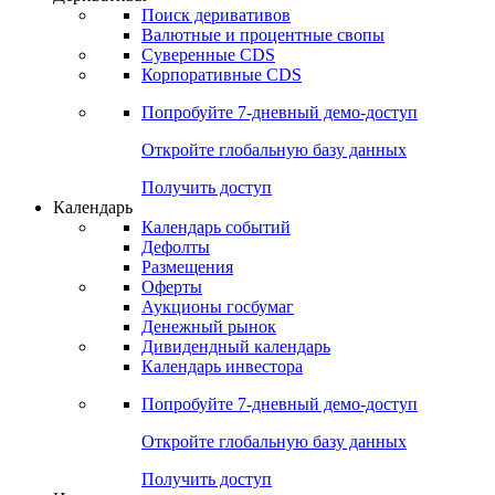
Поиск деривативов
Валютные и процентные свопы
Суверенные CDS
Корпоративные CDS
Попробуйте
7-дневный
демо-доступ
Откройте глобальную базу данных
Получить доступ
Календарь
Календарь событий
Дефолты
Размещения
Оферты
Аукционы госбумаг
Денежный рынок
Дивидендный календарь
Календарь инвестора
Попробуйте
7-дневный
демо-доступ
Откройте глобальную базу данных
Получить доступ