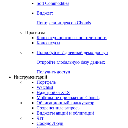
Soft Commodities
Виджет:
Портфели индексов Cbonds
Прогнозы
Консенсус-прогнозы по отчетности
Консенсусы
Попробуйте
7-дневный
демо-доступ
Откройте глобальную базу данных
Получить доступ
Инструментарий
Портфель
Watchlist
Надстройка XLS
Мобильное приложение Cbonds
Облигационный калькулятор
Сохраненные запросы
Виджеты акций и облигаций
Чат
Сбондс Люди