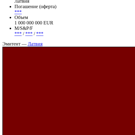
Латвия
Погашение (оферта)
***
Объем
1 000 000 000 EUR
М/S&P/F
***
/
***
/
***
Эмитент —
Латвия