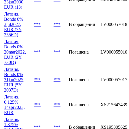
23jan2030,
EUR (13)
Латвия,
Bonds 0%
3jul2027,
***
***
В обращении
LV000057018
EUR (7Y,
2556D)
Латвия,
Bonds 0%
20mar2022,
***
***
Погашена
LV000055010
EUR (2Y,
730D)
Латвия,
Bonds 0%
31jan2025,
***
***
Погашена
LV000057017
EUR (5Y,
2037D)
Латвия,
0.125%
***
***
Погашена
XS215647439
14apr2023,
EUR
Латвия,
1.875%
***
***
В обращении
XS195305625