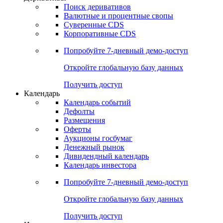
Поиск деривативов
Валютные и процентные свопы
Суверенные CDS
Корпоративные CDS
Попробуйте
7-дневный
демо-доступ
Откройте глобальную базу данных
Получить доступ
Календарь
Календарь событий
Дефолты
Размещения
Оферты
Аукционы госбумаг
Денежный рынок
Дивидендный календарь
Календарь инвестора
Попробуйте
7-дневный
демо-доступ
Откройте глобальную базу данных
Получить доступ