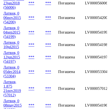
23jan2018
***
***
Погашена
LV000056006
(56006)
Латвия, 0
06nov2015
***
***
Погашена
LV000054200
(54200)
Латвия, 0
04sep2015
***
***
Погашена
LV000054199
(54199)
Латвия, 0
***
***
Погашена
LV000054198
10jul2015
Латвия, 0
12jun2015
***
***
Погашена
LV000054197
(54197)
Латвия, 0
05dec2014
***
***
Погашена
LV000053304
(53304)
Латвия,
1.875
***
***
Погашена
LV000057012
21nov2019
(57012)
Латвия, 0
08may2015
***
***
Погашена
LV000054196