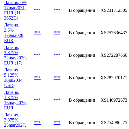
Латвия, 0%
17mar2031,
***
***
В обращении
XS231712305
EUR (11,
3652D)
Латвия,
3.5%
***
***
В обращении
XS257636437
17jan2028,
EUR
Латвия,
3.875%
***
***
В обращении
XS272287660
22may2029,
EUR (17)
Латвия,
5.125%
***
***
В обращении
XS282970171
30jul2034,
USD
Латвия,
1.375%
***
***
В обращении
XS140972673
16may2036,
EUR
Латвия,
3.875%
***
***
В обращении
XS254986275
25mar2027,