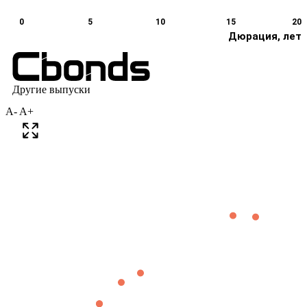
A-
A+