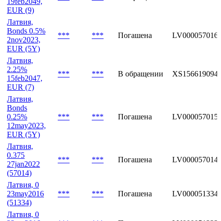
19feb2049,
EUR (9)
Латвия,
Bonds 0.5%
***
***
Погашена
LV000057016
2nov2023,
EUR (5Y)
Латвия,
2.25%
***
***
В обращении
XS156619094
15feb2047,
EUR (7)
Латвия,
Bonds
0.25%
***
***
Погашена
LV000057015
12may2023,
EUR (5Y)
Латвия,
0.375
***
***
Погашена
LV000057014
27jan2022
(57014)
Латвия, 0
23may2016
***
***
Погашена
LV000051334
(51334)
Латвия, 0