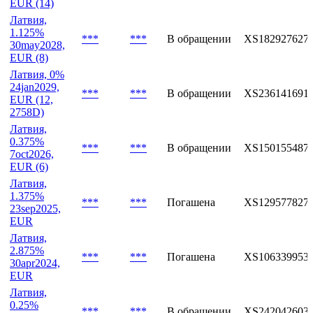
EUR (14)
Латвия,
1.125%
***
***
В обращении
XS182927627
30may2028,
EUR (8)
Латвия, 0%
24jan2029,
***
***
В обращении
XS236141691
EUR (12,
2758D)
Латвия,
0.375%
***
***
В обращении
XS150155487
7oct2026,
EUR (6)
Латвия,
1.375%
***
***
Погашена
XS129577827
23sep2025,
EUR
Латвия,
2.875%
***
***
Погашена
XS106339953
30apr2024,
EUR
Латвия,
0.25%
***
***
В обращении
XS242042603