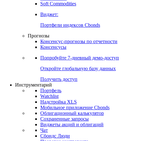
Soft Commodities
Виджет:
Портфели индексов Cbonds
Прогнозы
Консенсус-прогнозы по отчетности
Консенсусы
Попробуйте
7-дневный
демо-доступ
Откройте глобальную базу данных
Получить доступ
Инструментарий
Портфель
Watchlist
Надстройка XLS
Мобильное приложение Cbonds
Облигационный калькулятор
Сохраненные запросы
Виджеты акций и облигаций
Чат
Сбондс Люди