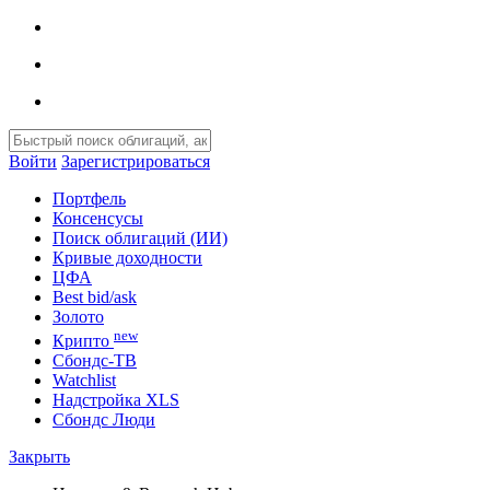
Войти
Зарегистрироваться
Портфель
Консенсусы
Поиск облигаций (ИИ)
Кривые доходности
ЦФА
Best bid/ask
Золото
new
Крипто
Сбондс-ТВ
Watchlist
Надстройка XLS
Сбондс Люди
Закрыть