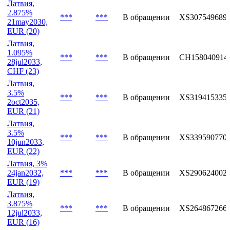
Латвия,
2.875%
***
***
В обращении
XS307549689
21may2030,
EUR (20)
Латвия,
1.095%
***
***
В обращении
CH158040914
28jul2033,
CHF (23)
Латвия,
3.5%
***
***
В обращении
XS319415335
2oct2035,
EUR (21)
Латвия,
3.5%
***
***
В обращении
XS339590770
10jun2033,
EUR (22)
Латвия, 3%
24jan2032,
***
***
В обращении
XS290624002
EUR (19)
Латвия,
3.875%
***
***
В обращении
XS264867266
12jul2033,
EUR (16)