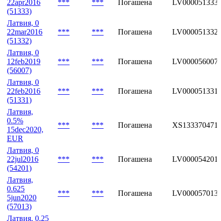
22apr2016
***
***
Погашена
LV000051333
(51333)
Латвия, 0
22mar2016
***
***
Погашена
LV000051332
(51332)
Латвия, 0
12feb2019
***
***
Погашена
LV000056007
(56007)
Латвия, 0
22feb2016
***
***
Погашена
LV000051331
(51331)
Латвия,
0.5%
***
***
Погашена
XS133370471
15dec2020,
EUR
Латвия, 0
22jul2016
***
***
Погашена
LV000054201
(54201)
Латвия,
0.625
***
***
Погашена
LV000057013
5jun2020
(57013)
Латвия, 0.25