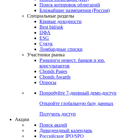
Поиск котировок облигаций
Ближайшие размещения (Россия)
Специальные разделы
Кривые доходности
Best bid/ask
ЦФА
ESG
Сукук
Ломбардные списки
Участники рынка
Рэнкинги инвест. банков и юр.
консультантов
Cbonds Pages
Cbonds Awards
Опросы
Попробуйте
7-дневный
демо-доступ
Откройте глобальную базу данных
Получить доступ
Акции
Поиск акций
Дивидендный календарь
Российские IPO/SPO