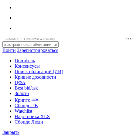
РЕКЛАМА • HTTPS://WWW.HSE.RU/
Войти
Зарегистрироваться
Портфель
Консенсусы
Поиск облигаций (ИИ)
Кривые доходности
ЦФА
Best bid/ask
Золото
new
Крипто
Сбондс-ТВ
Watchlist