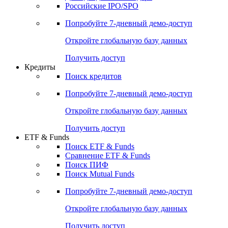
Получить доступ
Акции
Поиск акций
Дивидендный календарь
Российские IPO/SPO
Попробуйте
7-дневный
демо-доступ
Откройте глобальную базу данных
Получить доступ
Кредиты
Поиск кредитов
Попробуйте
7-дневный
демо-доступ
Откройте глобальную базу данных
Получить доступ
ETF & Funds
Поиск ETF & Funds
Сравнение ETF & Funds
Поиск ПИФ
Поиск Mutual Funds
Попробуйте
7-дневный
демо-доступ