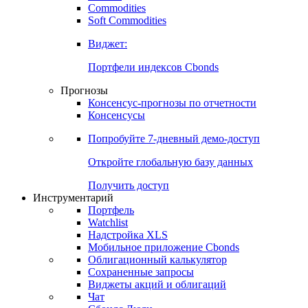
Commodities
Золото
Нефть
Бензин
Commodities
Soft Commodities
Виджет:
Портфели индексов Cbonds
Прогнозы
Консенсус-прогнозы по отчетности
Консенсусы
Попробуйте
7-дневный
демо-доступ
Откройте глобальную базу данных
Получить доступ
Инструментарий
Портфель
Watchlist
Надстройка XLS
Мобильное приложение Cbonds
Облигационный калькулятор