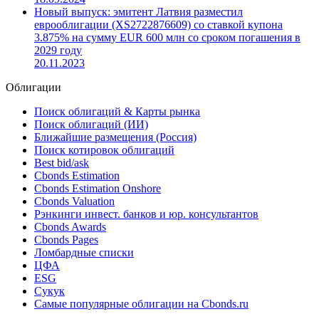
Новый выпуск: эмитент Латвия разместил
еврооблигации (XS2906240028) со ставкой купона 3%
на сумму EUR 600 млн со сроком погашения в 2032 году
18.09.2024
Новый выпуск: эмитент Латвия разместил
еврооблигации (XS2722876609) со ставкой купона
3.875% на сумму EUR 600 млн со сроком погашения в
2029 году
20.11.2023
Облигации
Поиск облигаций & Карты рынка
Поиск облигаций (ИИ)
Ближайшие размещения (Россия)
Поиск котировок облигаций
Best bid/ask
Cbonds Estimation
Cbonds Estimation Onshore
Cbonds Valuation
Рэнкинги инвест. банков и юр. консультантов
Cbonds Awards
Cbonds Pages
Ломбардные списки
ЦФА