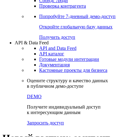
Сохраненные запросы
Виджеты акций и облигаций
Чат
Сбондс Люди
Проверка контрагента
Попробуйте
7-дневный
демо-доступ
Откройте глобальную базу данных
Получить доступ
API & Data Feed
API and Data Feed
API каталог
Готовые модули интеграции
Документация
Кастомные проекты для бизнеса
Оцените структуру и качество данных
в публичном демо-доступе
DEMO
Получите индивидуальный доступ
к интересующим данным