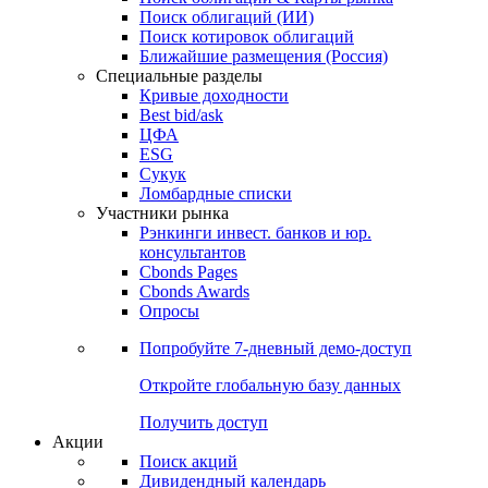
Облигации
Поиски
Поиск облигаций & Карты рынка
Поиск облигаций (ИИ)
Поиск котировок облигаций
Ближайшие размещения (Россия)
Специальные разделы
Кривые доходности
Best bid/ask
ЦФА
ESG
Сукук
Ломбардные списки
Участники рынка
Рэнкинги инвест. банков и юр.
консультантов
Cbonds Pages
Cbonds Awards
Опросы
Попробуйте
7-дневный
демо-доступ
Откройте глобальную базу данных