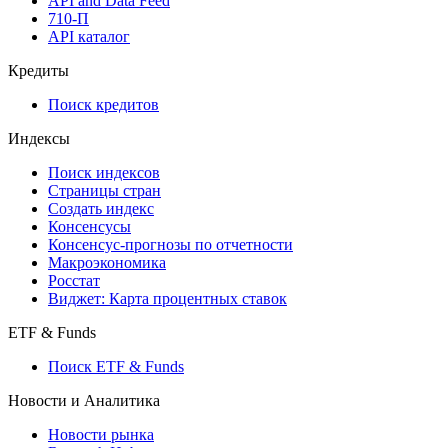
Мобильное приложение Cbonds
API
API and Data Feed
710-П
API каталог
Кредиты
Поиск кредитов
Индексы
Поиск индексов
Страницы стран
Создать индекс
Консенсусы
Консенсус-прогнозы по отчетности
Макроэкономика
Росстат
Виджет: Карта процентных ставок
ETF & Funds
Поиск ETF & Funds