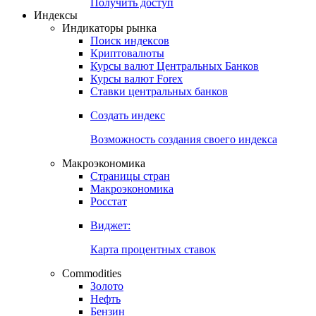
Попробуйте
7-дневный
демо-доступ
Откройте глобальную базу данных
Получить доступ
Индексы
Индикаторы рынка
Поиск индексов
Криптовалюты
Курсы валют Центральных Банков
Курсы валют Forex
Ставки центральных банков
Создать индекс
Возможность создания своего индекса
Макроэкономика
Страницы стран
Макроэкономика
Росстат
Виджет:
Карта процентных ставок