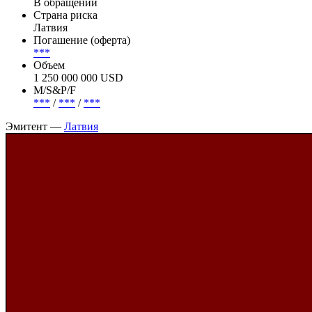
Goldman Sachs, JP Morgan.
Эмиссия —
Латвия, 5.125% 30jul2034, USD
Статус
В обращении
Страна риска
Латвия
Погашение (оферта)
***
Объем
1 250 000 000 USD
М/S&P/F
***
/
***
/
***
Эмитент —
Латвия