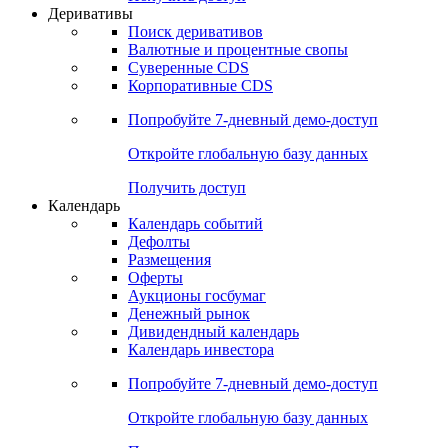
Откройте глобальную базу данных
Получить доступ
Деривативы
Поиск деривативов
Валютные и процентные свопы
Суверенные CDS
Корпоративные CDS
Попробуйте
7-дневный
демо-доступ
Откройте глобальную базу данных
Получить доступ
Календарь
Календарь событий
Дефолты
Размещения
Оферты
Аукционы госбумаг
Денежный рынок
Дивидендный календарь
Календарь инвестора