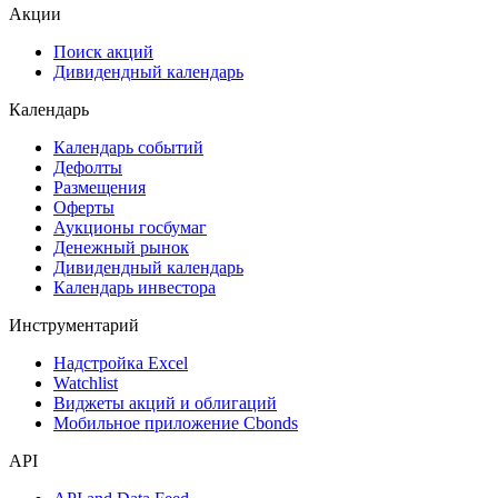
ESG
Сукук
Самые популярные облигации на Cbonds.ru
Акции
Поиск акций
Дивидендный календарь
Календарь
Календарь событий
Дефолты
Размещения
Оферты
Аукционы госбумаг
Денежный рынок
Дивидендный календарь
Календарь инвестора
Инструментарий
Надстройка Excel
Watchlist
Виджеты акций и облигаций