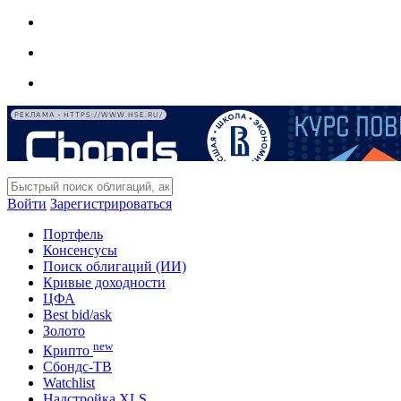
РЕКЛАМА • HTTPS://WWW.HSE.RU/
Войти
Зарегистрироваться
Портфель
Консенсусы
Поиск облигаций (ИИ)
Кривые доходности
ЦФА
Best bid/ask
Золото
new
Крипто
Сбондс-ТВ
Watchlist
Надстройка XLS