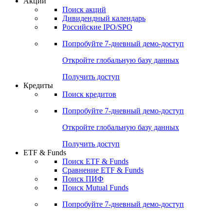
Акции
Поиск акций
Дивидендный календарь
Российские IPO/SPO
Попробуйте
7-дневный
демо-доступ
Откройте глобальную базу данных
Получить доступ
Кредиты
Поиск кредитов
Попробуйте
7-дневный
демо-доступ
Откройте глобальную базу данных
Получить доступ
ETF & Funds
Поиск ETF & Funds
Сравнение ETF & Funds
Поиск ПИФ
Поиск Mutual Funds
Попробуйте
7-дневный
демо-доступ