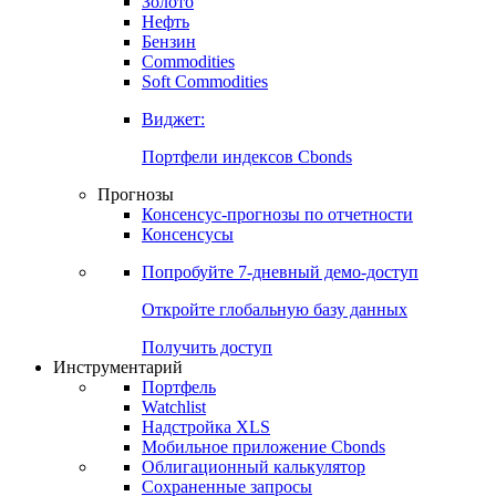
Золото
Нефть
Бензин
Commodities
Soft Commodities
Виджет:
Портфели индексов Cbonds
Прогнозы
Консенсус-прогнозы по отчетности
Консенсусы
Попробуйте
7-дневный
демо-доступ
Откройте глобальную базу данных
Получить доступ
Инструментарий
Портфель
Watchlist
Надстройка XLS
Мобильное приложение Cbonds
Облигационный калькулятор
Сохраненные запросы