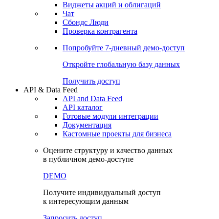
Виджеты акций и облигаций
Чат
Сбондс Люди
Проверка контрагента
Попробуйте
7-дневный
демо-доступ
Откройте глобальную базу данных
Получить доступ
API & Data Feed
API and Data Feed
API каталог
Готовые модули интеграции
Документация
Кастомные проекты для бизнеса
Оцените структуру и качество данных
в публичном демо-доступе
DEMO
Получите индивидуальный доступ
к интересующим данным
Запросить доступ