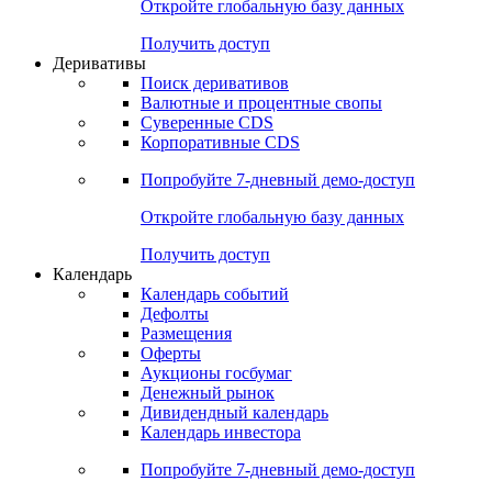
Откройте глобальную базу данных
Получить доступ
Деривативы
Поиск деривативов
Валютные и процентные свопы
Суверенные CDS
Корпоративные CDS
Попробуйте
7-дневный
демо-доступ
Откройте глобальную базу данных
Получить доступ
Календарь
Календарь событий
Дефолты
Размещения
Оферты
Аукционы госбумаг
Денежный рынок
Дивидендный календарь
Календарь инвестора
Попробуйте
7-дневный
демо-доступ