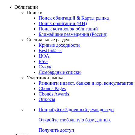
Облигации
Поиски
Поиск облигаций & Карты рынка
Поиск облигаций (ИИ)
Поиск котировок облигаций
Ближайшие размещения (Россия)
Специальные разделы
Кривые доходности
Best bid/ask
ЦФА
ESG
Сукук
Ломбардные списки
Участники рынка
Рэнкинги инвест. банков и юр. консультантов
Cbonds Pages
Cbonds Awards
Опросы
Попробуйте
7-дневный
демо-доступ
Откройте глобальную базу данных
Получить доступ