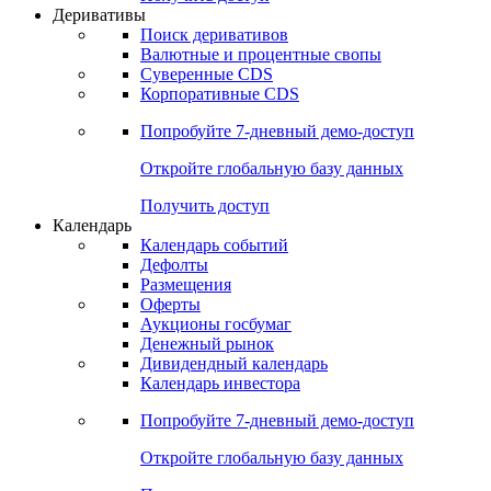
Откройте глобальную базу данных
Получить доступ
Деривативы
Поиск деривативов
Валютные и процентные свопы
Суверенные CDS
Корпоративные CDS
Попробуйте
7-дневный
демо-доступ
Откройте глобальную базу данных
Получить доступ
Календарь
Календарь событий
Дефолты
Размещения
Оферты
Аукционы госбумаг
Денежный рынок
Дивидендный календарь
Календарь инвестора