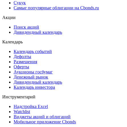
Cbonds Pages
Ломбардные списки
ЦФА
ESG
Сукук
Самые популярные облигации на Cbonds.ru
Акции
Поиск акций
Дивидендный календарь
Календарь
Календарь событий
Дефолты
Размещения
Оферты
Аукционы госбумаг
Денежный рынок
Дивидендный календарь
Календарь инвестора
Инструментарий
Надстройка Excel