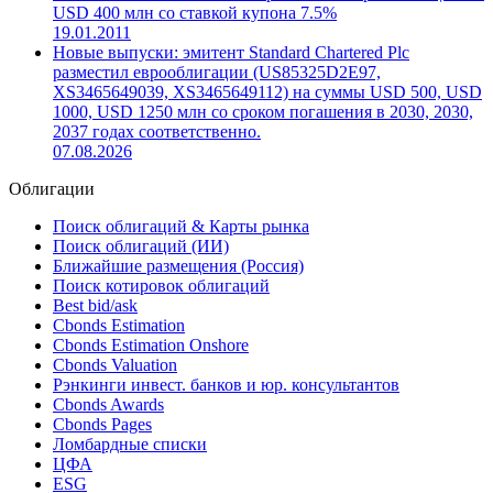
Эмитент West China Cement разместил еврооблигации на
USD 400.0 млн. со ставкой купона 6.5%
05.09.2014
Эмитент West China Cement разместил еврооблигации на
USD 400 млн со ставкой купона 7.5%
19.01.2011
Новые выпуски: эмитент Standard Chartered Plc
разместил еврооблигации (US85325D2E97,
XS3465649039, XS3465649112) на суммы USD 500, USD
1000, USD 1250 млн со сроком погашения в 2030, 2030,
2037 годах соответственно.
07.08.2026
Облигации
Поиск облигаций & Карты рынка
Поиск облигаций (ИИ)
Ближайшие размещения (Россия)
Поиск котировок облигаций
Best bid/ask
Cbonds Estimation
Cbonds Estimation Onshore
Cbonds Valuation
Рэнкинги инвест. банков и юр. консультантов
Cbonds Awards