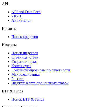
Watchlist
Виджеты акций и облигаций
Мобильное приложение Cbonds
API
API and Data Feed
710-П
API каталог
Кредиты
Поиск кредитов
Индексы
Поиск индексов
Страницы стран
Создать индекс
Консенсусы
Консенсус-прогнозы по отчетности
Макроэкономика
Росстат
Виджет: Карта процентных ставок