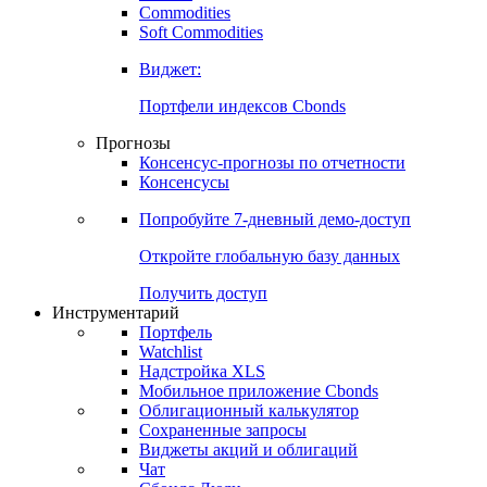
Commodities
Золото
Нефть
Бензин
Commodities
Soft Commodities
Виджет:
Портфели индексов Cbonds
Прогнозы
Консенсус-прогнозы по отчетности
Консенсусы
Попробуйте
7-дневный
демо-доступ
Откройте глобальную базу данных
Получить доступ
Инструментарий
Портфель
Watchlist
Надстройка XLS
Мобильное приложение Cbonds
Облигационный калькулятор