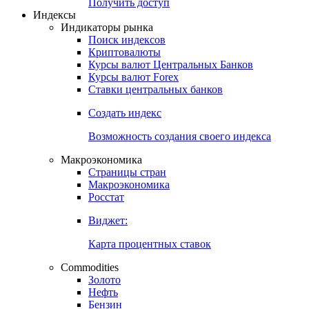
Попробуйте
7-дневный
демо-доступ
Откройте глобальную базу данных
Получить доступ
Индексы
Индикаторы рынка
Поиск индексов
Криптовалюты
Курсы валют Центральных Банков
Курсы валют Forex
Ставки центральных банков
Создать индекс
Возможность создания своего индекса
Макроэкономика
Страницы стран
Макроэкономика
Росстат
Виджет:
Карта процентных ставок