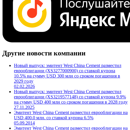
Cbonds.TV
Другие новости компании
Новый выпуск: эмитент West China Cement разместил
еврооблигации (XS3277000900) со ставкой купона
10.5% на сумму USD 300 млн со сроком погашения в
2029 году
02.02.2026
Новый выпуск: эмитент West China Cement разместил
еврооблигации (XS3219577148) со ставкой купона 9.9%
на сумму USD 400 млн со сроком погашения в 2028 году
27.11.2025