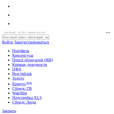
РЕКЛАМА • HTTPS://WWW.HSE.RU/
Войти
Зарегистрироваться
Портфель
Консенсусы
Поиск облигаций (ИИ)
Кривые доходности
ЦФА
Best bid/ask
Золото
new
Крипто
Сбондс-ТВ
Watchlist