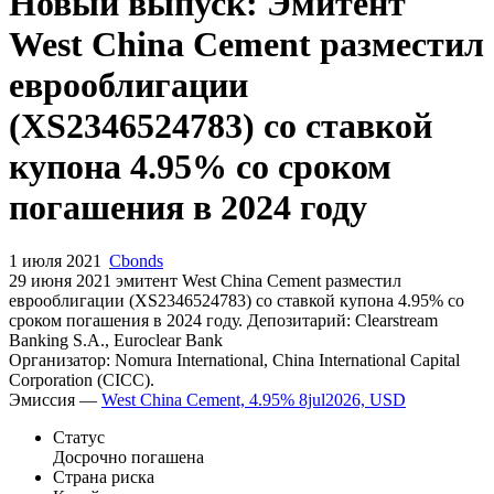
Запросить доступ
Новый выпуск: Эмитент
West China Cement разместил
еврооблигации
(XS2346524783) со ставкой
купона 4.95% со сроком
погашения в 2024 году
1 июля 2021
Cbonds
29 июня 2021 эмитент West China Cement разместил
еврооблигации (XS2346524783) cо ставкой купона 4.95% со
сроком погашения в 2024 году. Депозитарий: Clearstream
Banking S.A., Euroclear Bank
Организатор: Nomura International, China International Capital
Corporation (CICC).
Эмиссия —
West China Cement, 4.95% 8jul2026, USD