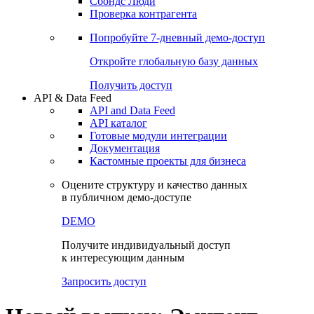
Сохраненные запросы
Виджеты акций и облигаций
Чат
Сбондс Люди
Проверка контрагента
Попробуйте
7-дневный
демо-доступ
Откройте глобальную базу данных
Получить доступ
API & Data Feed
API and Data Feed
API каталог
Готовые модули интеграции
Документация
Кастомные проекты для бизнеса
Оцените структуру и качество данных
в публичном демо-доступе
DEMO
Получите индивидуальный доступ
к интересующим данным