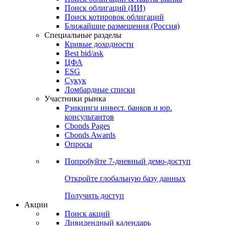
Облигации
Поиски
Поиск облигаций & Карты рынка
Поиск облигаций (ИИ)
Поиск котировок облигаций
Ближайшие размещения (Россия)
Специальные разделы
Кривые доходности
Best bid/ask
ЦФА
ESG
Сукук
Ломбардные списки
Участники рынка
Рэнкинги инвест. банков и юр.
консультантов
Cbonds Pages
Cbonds Awards
Опросы
Попробуйте
7-дневный
демо-доступ
Откройте глобальную базу данных