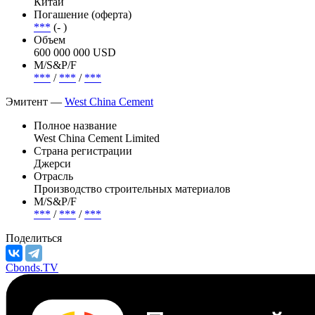
Статус
Досрочно погашена
Страна риска
Китай
Погашение (оферта)
***
(- )
Объем
600 000 000 USD
М/S&P/F
***
/
***
/
***
Эмитент —
West China Cement
Полное название
West China Cement Limited
Страна регистрации
Джерси
Отрасль
Производство строительных материалов
М/S&P/F
***
/
***
/
***
Поделиться