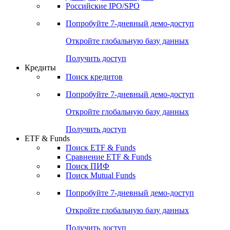
Получить доступ
Акции
Поиск акций
Дивидендный календарь
Российские IPO/SPO
Попробуйте
7-дневный
демо-доступ
Откройте глобальную базу данных
Получить доступ
Кредиты
Поиск кредитов
Попробуйте
7-дневный
демо-доступ
Откройте глобальную базу данных
Получить доступ
ETF & Funds
Поиск ETF & Funds
Сравнение ETF & Funds
Поиск ПИФ
Поиск Mutual Funds
Попробуйте
7-дневный
демо-доступ