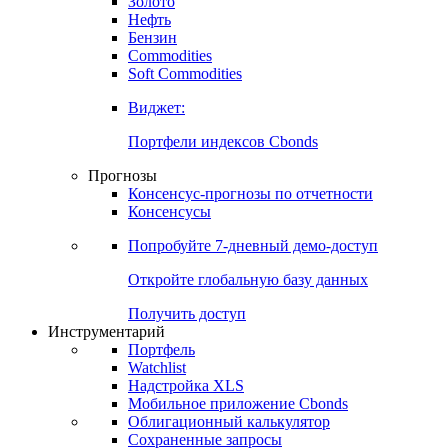
Золото
Нефть
Бензин
Commodities
Soft Commodities
Виджет:
Портфели индексов Cbonds
Прогнозы
Консенсус-прогнозы по отчетности
Консенсусы
Попробуйте
7-дневный
демо-доступ
Откройте глобальную базу данных
Получить доступ
Инструментарий
Портфель
Watchlist
Надстройка XLS
Мобильное приложение Cbonds
Облигационный калькулятор
Сохраненные запросы