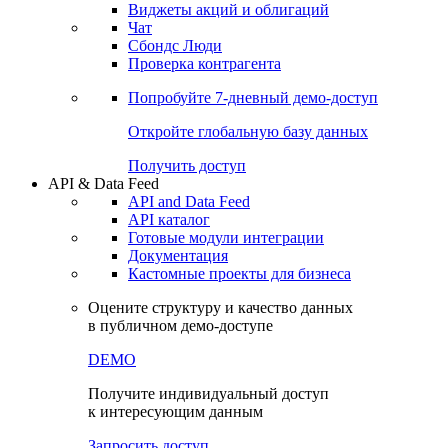
Виджеты акций и облигаций
Чат
Сбондс Люди
Проверка контрагента
Попробуйте
7-дневный
демо-доступ
Откройте глобальную базу данных
Получить доступ
API & Data Feed
API and Data Feed
API каталог
Готовые модули интеграции
Документация
Кастомные проекты для бизнеса
Оцените структуру и качество данных
в публичном демо-доступе
DEMO
Получите индивидуальный доступ
к интересующим данным
Запросить доступ