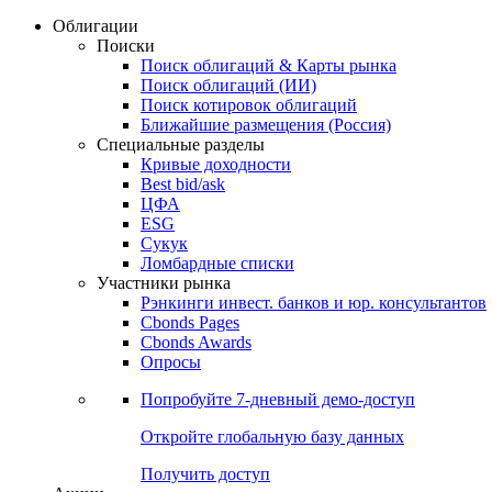
Облигации
Поиски
Поиск облигаций & Карты рынка
Поиск облигаций (ИИ)
Поиск котировок облигаций
Ближайшие размещения (Россия)
Специальные разделы
Кривые доходности
Best bid/ask
ЦФА
ESG
Сукук
Ломбардные списки
Участники рынка
Рэнкинги инвест. банков и юр. консультантов
Cbonds Pages
Cbonds Awards
Опросы
Попробуйте
7-дневный
демо-доступ
Откройте глобальную базу данных
Получить доступ