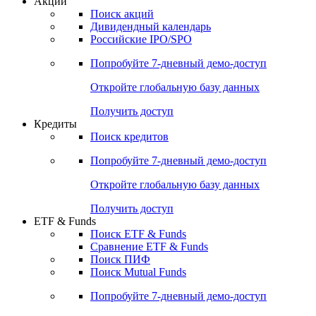
Акции
Поиск акций
Дивидендный календарь
Российские IPO/SPO
Попробуйте
7-дневный
демо-доступ
Откройте глобальную базу данных
Получить доступ
Кредиты
Поиск кредитов
Попробуйте
7-дневный
демо-доступ
Откройте глобальную базу данных
Получить доступ
ETF & Funds
Поиск ETF & Funds
Сравнение ETF & Funds
Поиск ПИФ
Поиск Mutual Funds
Попробуйте
7-дневный
демо-доступ