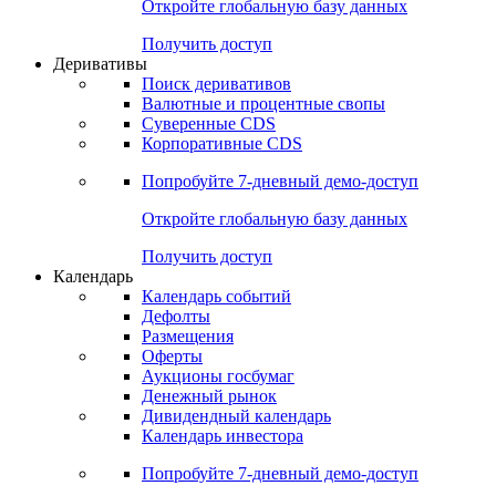
Откройте глобальную базу данных
Получить доступ
Деривативы
Поиск деривативов
Валютные и процентные свопы
Суверенные CDS
Корпоративные CDS
Попробуйте
7-дневный
демо-доступ
Откройте глобальную базу данных
Получить доступ
Календарь
Календарь событий
Дефолты
Размещения
Оферты
Аукционы госбумаг
Денежный рынок
Дивидендный календарь
Календарь инвестора
Попробуйте
7-дневный
демо-доступ