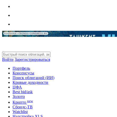
РЕКЛАМА • CBONDS-CONGRESS.RU
Войти
Зарегистрироваться
Портфель
Консенсусы
Поиск облигаций (ИИ)
Кривые доходности
ЦФА
Best bid/ask
Золото
new
Крипто
Сбондс-ТВ
Watchlist
Надстройка XLS