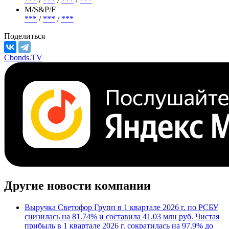
***
/
***
/
***
/
***
М/S&P/F
***
/
***
/
***
Поделиться
Cbonds.TV
Другие новости компании
Выручка Светофор Групп в 1 квартале 2026 г. по РСБУ
снизилась на 81.74% и составила 41.03 млн руб. Чистая
прибыль в 1 квартале 2026 г. сократилась на 97.9% до