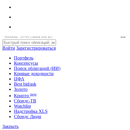
РЕКЛАМА • HTTPS://WWW.HSE.RU/
Войти
Зарегистрироваться
Портфель
Консенсусы
Поиск облигаций (ИИ)
Кривые доходности
ЦФА
Best bid/ask
Золото
new
Крипто
Сбондс-ТВ
Watchlist
Надстройка XLS
Сбондс Люди
Закрыть