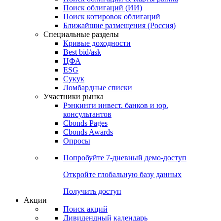
Поиск облигаций (ИИ)
Поиск котировок облигаций
Ближайшие размещения (Россия)
Специальные разделы
Кривые доходности
Best bid/ask
ЦФА
ESG
Сукук
Ломбардные списки
Участники рынка
Рэнкинги инвест. банков и юр.
консультантов
Cbonds Pages
Cbonds Awards
Опросы
Попробуйте
7-дневный
демо-доступ
Откройте глобальную базу данных
Получить доступ
Акции
Поиск акций
Дивидендный календарь