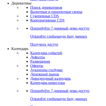
Деривативы
Поиск деривативов
Валютные и процентные свопы
Суверенные CDS
Корпоративные CDS
Попробуйте
7-дневный
демо-доступ
Откройте глобальную базу данных
Получить доступ
Календарь
Календарь событий
Дефолты
Размещения
Оферты
Аукционы госбумаг
Денежный рынок
Дивидендный календарь
Календарь инвестора
Попробуйте
7-дневный
демо-доступ
Откройте глобальную базу данных