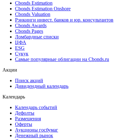
Cbonds Estimation
Cbonds Estimation Onshore
Cbonds Valuation
Рэнкинги инвест. банков и юр. консультантов
Cbonds Awards
Cbonds Pages
Ломбардные списки
ЦФА
ESG
Сукук
Самые популярные облигации на Cbonds.ru
Акции
Поиск акций
Дивидендный календарь
Календарь
Календарь событий
Дефолты
Размещения
Оферты
Аукционы госбумаг
Денежный рынок