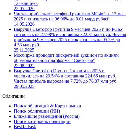
1.6 млн руб.
22.05.2026
Чистая прибыль «Светофор Групп» по МСФО за 12 мес.
2025 г. снизилась на 96.06% до 0,01 млрд рублей
14.05.2026
Выручка Светофор Групп за 9 месяцев 2025 г. по РСБУ
снизилась на 27.98% и составила 322.81 млн руб. Чистая
прибыль за 9 месяцев 2025 г. сократилась на 95.5% до
4.53 млн руб.
25.11.2025
Мосбиржа проводит дискретный аукцион по акциям
образовательной платформы "Светофор"
25.08.2025
Выручка Светофор Групп в 1 квартале 2025 г.
увеличилась на 20.54% и составила 224.66 млн руб.
Чистая прибыль выросла на 7.72% до 76.37 млн руб.
29.05.2025
Облигации
Поиск облигаций & Карты рынка
Поиск облигаций (ИИ)
Ближайшие размещения (Россия)
Поиск котировок облигаций
Best bid/ask