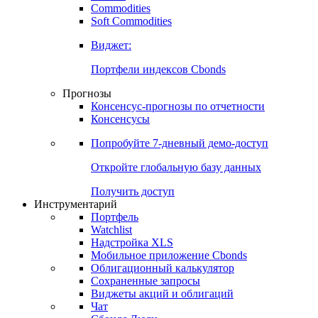
Commodities
Soft Commodities
Виджет:
Портфели индексов Cbonds
Прогнозы
Консенсус-прогнозы по отчетности
Консенсусы
Попробуйте
7-дневный
демо-доступ
Откройте глобальную базу данных
Получить доступ
Инструментарий
Портфель
Watchlist
Надстройка XLS
Мобильное приложение Cbonds
Облигационный калькулятор
Сохраненные запросы
Виджеты акций и облигаций
Чат