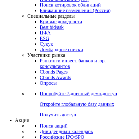
Поиск котировок облигаций
Ближайшие размещения (Россия)
Специальные разделы
Кривые доходности
Best bid/ask
ЦФА
ESG
Сукук
Ломбардные списки
Участники рынка
Рэнкинги инвест. банков и юр.
консультантов
Cbonds Pages
Cbonds Awards
Опросы
Попробуйте
7-дневный
демо-доступ
Откройте глобальную базу данных
Получить доступ
Акции
Поиск акций
Дивидендный календарь
Российские IPO/SPO