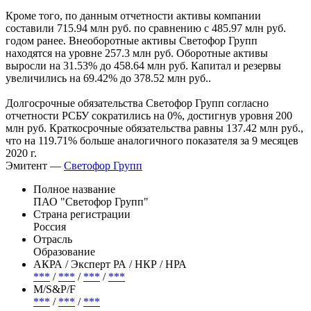
Кроме того, по данным отчетности активы компании
составили 715.94 млн руб. по сравнению с 485.97 млн руб.
годом ранее. Внеоборотные активы Светофор Групп
находятся на уровне 257.3 млн руб. Оборотные активы
выросли на 31.53% до 458.64 млн руб. Капитал и резервы
увеличились на 69.42% до 378.52 млн руб..
Долгосрочные обязательства Светофор Групп согласно
отчетности РСБУ сократились на 0%, достигнув уровня 200
млн руб. Краткосрочные обязательства равны 137.42 млн руб.,
что на 119.71% больше аналогичного показателя за 9 месяцев
2020 г.
Эмитент —
Светофор Групп
Полное название
ПАО "Светофор Групп"
Страна регистрации
Россия
Отрасль
Образование
АКРА / Эксперт РА / НКР / НРА
***
/
***
/
***
/
***
М/S&P/F
***
/
***
/
***