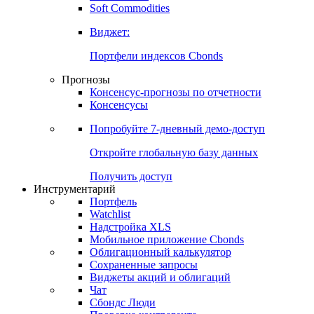
Soft Commodities
Виджет:
Портфели индексов Cbonds
Прогнозы
Консенсус-прогнозы по отчетности
Консенсусы
Попробуйте
7-дневный
демо-доступ
Откройте глобальную базу данных
Получить доступ
Инструментарий
Портфель
Watchlist
Надстройка XLS
Мобильное приложение Cbonds
Облигационный калькулятор
Сохраненные запросы
Виджеты акций и облигаций
Чат
Сбондс Люди