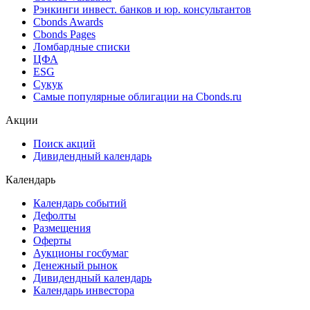
Рэнкинги инвест. банков и юр. консультантов
Cbonds Awards
Cbonds Pages
Ломбардные списки
ЦФА
ESG
Сукук
Самые популярные облигации на Cbonds.ru
Акции
Поиск акций
Дивидендный календарь
Календарь
Календарь событий
Дефолты
Размещения
Оферты
Аукционы госбумаг
Денежный рынок
Дивидендный календарь
Календарь инвестора