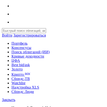
Войти
Зарегистрироваться
Портфель
Консенсусы
Поиск облигаций (ИИ)
Кривые доходности
ЦФА
Best bid/ask
Золото
new
Крипто
Сбондс-ТВ
Watchlist
Надстройка XLS
Сбондс Люди
Закрыть