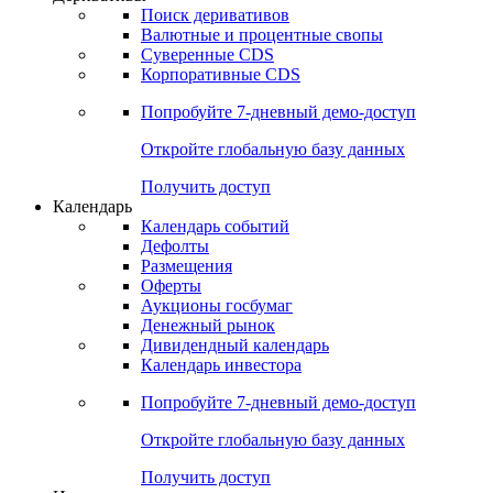
Поиск деривативов
Валютные и процентные свопы
Суверенные CDS
Корпоративные CDS
Попробуйте
7-дневный
демо-доступ
Откройте глобальную базу данных
Получить доступ
Календарь
Календарь событий
Дефолты
Размещения
Оферты
Аукционы госбумаг
Денежный рынок
Дивидендный календарь
Календарь инвестора
Попробуйте
7-дневный
демо-доступ
Откройте глобальную базу данных
Получить доступ