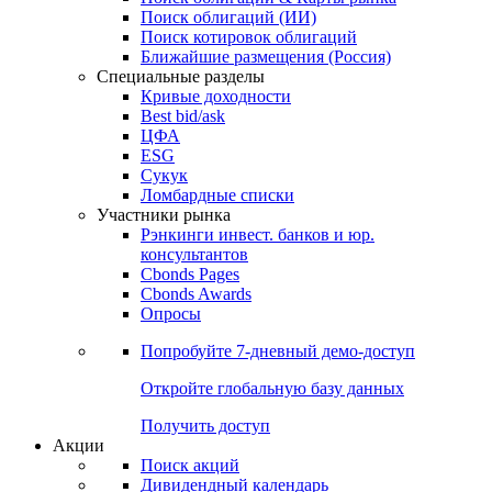
Облигации
Поиски
Поиск облигаций & Карты рынка
Поиск облигаций (ИИ)
Поиск котировок облигаций
Ближайшие размещения (Россия)
Специальные разделы
Кривые доходности
Best bid/ask
ЦФА
ESG
Сукук
Ломбардные списки
Участники рынка
Рэнкинги инвест. банков и юр.
консультантов
Cbonds Pages
Cbonds Awards
Опросы
Попробуйте
7-дневный
демо-доступ
Откройте глобальную базу данных