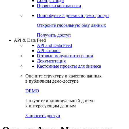
Сохраненные запросы
Виджеты акций и облигаций
Чат
Сбондс Люди
Проверка контрагента
Попробуйте
7-дневный
демо-доступ
Откройте глобальную базу данных
Получить доступ
API & Data Feed
API and Data Feed
API каталог
Готовые модули интеграции
Документация
Кастомные проекты для бизнеса
Оцените структуру и качество данных
в публичном демо-доступе
DEMO
Получите индивидуальный доступ
к интересующим данным