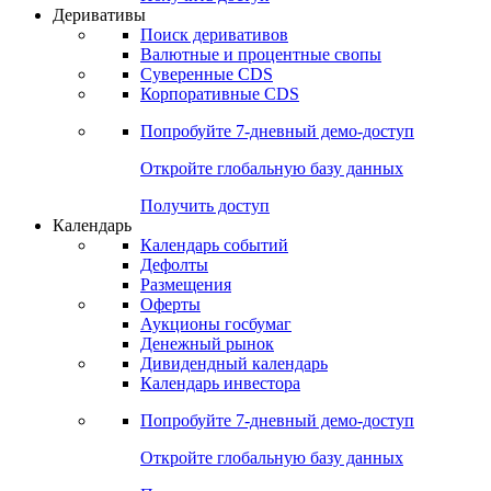
Откройте глобальную базу данных
Получить доступ
Деривативы
Поиск деривативов
Валютные и процентные свопы
Суверенные CDS
Корпоративные CDS
Попробуйте
7-дневный
демо-доступ
Откройте глобальную базу данных
Получить доступ
Календарь
Календарь событий
Дефолты
Размещения
Оферты
Аукционы госбумаг
Денежный рынок
Дивидендный календарь
Календарь инвестора