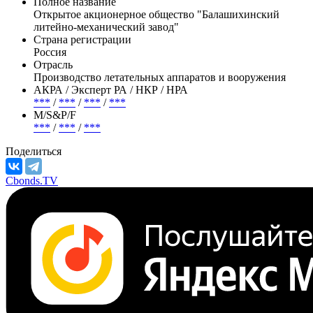
механический завод» количество – 8 233 голосов,
приходящихся на голосующие акции.
Эмитент —
Балашихинский ЛМЗ
Полное название
Открытое акционерное общество "Балашихинский
литейно-механический завод"
Страна регистрации
Россия
Отрасль
Производство летательных аппаратов и вооружения
АКРА / Эксперт РА / НКР / НРА
***
/
***
/
***
/
***
М/S&P/F
***
/
***
/
***
Поделиться
Cbonds.TV