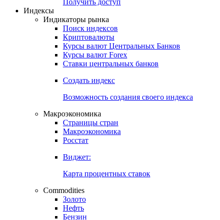
Попробуйте
7-дневный
демо-доступ
Откройте глобальную базу данных
Получить доступ
Индексы
Индикаторы рынка
Поиск индексов
Криптовалюты
Курсы валют Центральных Банков
Курсы валют Forex
Ставки центральных банков
Создать индекс
Возможность создания своего индекса
Макроэкономика
Страницы стран
Макроэкономика
Росстат
Виджет:
Карта процентных ставок