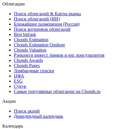
уменьшил(-ла) долю владения в капитале MKПAO
ЮMГ с 22% до 12%
05.08.2026
Облигации
Поиск облигаций & Карты рынка
Поиск облигаций (ИИ)
Ближайшие размещения (Россия)
Поиск котировок облигаций
Best bid/ask
Cbonds Estimation
Cbonds Estimation Onshore
Cbonds Valuation
Рэнкинги инвест. банков и юр. консультантов
Cbonds Awards
Cbonds Pages
Ломбардные списки
ЦФА
ESG
Сукук
Самые популярные облигации на Cbonds.ru
Акции