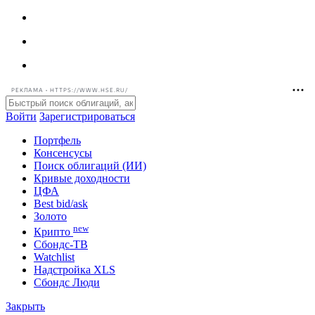
РЕКЛАМА • HTTPS://WWW.HSE.RU/
Войти
Зарегистрироваться
Портфель
Консенсусы
Поиск облигаций (ИИ)
Кривые доходности
ЦФА
Best bid/ask
Золото
new
Крипто
Сбондс-ТВ
Watchlist