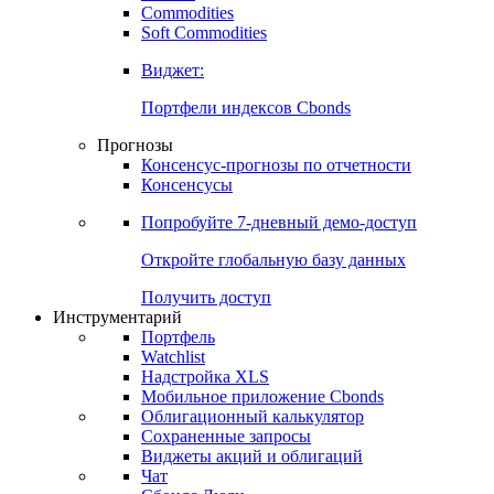
Commodities
Золото
Нефть
Бензин
Commodities
Soft Commodities
Виджет:
Портфели индексов Cbonds
Прогнозы
Консенсус-прогнозы по отчетности
Консенсусы
Попробуйте
7-дневный
демо-доступ
Откройте глобальную базу данных
Получить доступ
Инструментарий
Портфель
Watchlist
Надстройка XLS
Мобильное приложение Cbonds
Облигационный калькулятор