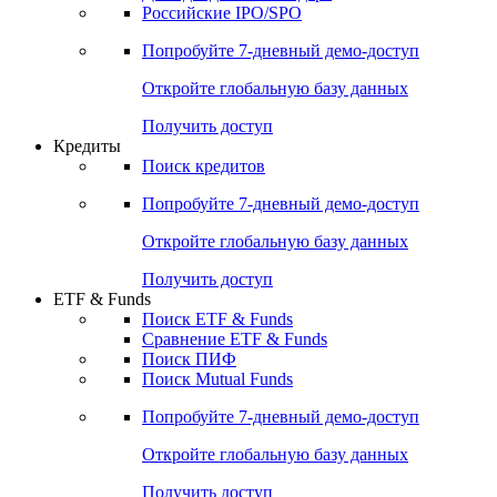
Получить доступ
Акции
Поиск акций
Дивидендный календарь
Российские IPO/SPO
Попробуйте
7-дневный
демо-доступ
Откройте глобальную базу данных
Получить доступ
Кредиты
Поиск кредитов
Попробуйте
7-дневный
демо-доступ
Откройте глобальную базу данных
Получить доступ
ETF & Funds
Поиск ETF & Funds
Сравнение ETF & Funds
Поиск ПИФ
Поиск Mutual Funds
Попробуйте
7-дневный
демо-доступ