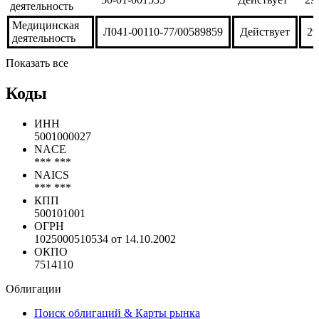
11827-AT-Р
Действует
31
испытание и
ре...
Медицинская
50-01-001535
Действует
29
деятельность
Медицинская
Л041-00110-77/00589859
Действует
29
деятельность
Показать все
Коды
ИНН
5001000027
NACE
*** ***
NAICS
*** ***
КПП
500101001
ОГРН
1025000510534 от 14.10.2002
ОКПО
7514110