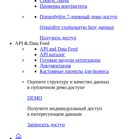
Сохраненные запросы
Виджеты акций и облигаций
Чат
Сбондс Люди
Проверка контрагента
Попробуйте
7-дневный
демо-доступ
Откройте глобальную базу данных
Получить доступ
API & Data Feed
API and Data Feed
API каталог
Готовые модули интеграции
Документация
Кастомные проекты для бизнеса
Оцените структуру и качество данных
в публичном демо-доступе
DEMO
Получите индивидуальный доступ
к интересующим данным