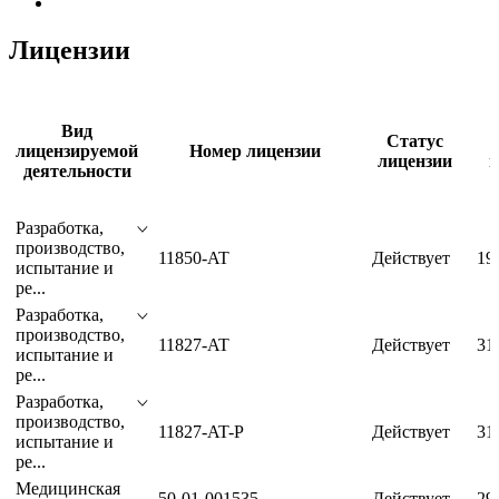
Балашихинский ЛМЗ, акция обыкновенная, blmz RTS
Board
Лицензии
Вид
Статус
лицензируемой
Номер лицензии
лицензии
деятельности
Разработка,
производство,
11850-AT
Действует
19
испытание и
ре...
Разработка,
производство,
11827-AT
Действует
31
испытание и
ре...
Разработка,
производство,