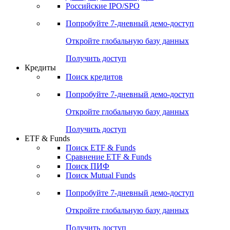
Получить доступ
Акции
Поиск акций
Дивидендный календарь
Российские IPO/SPO
Попробуйте
7-дневный
демо-доступ
Откройте глобальную базу данных
Получить доступ
Кредиты
Поиск кредитов
Попробуйте
7-дневный
демо-доступ
Откройте глобальную базу данных
Получить доступ
ETF & Funds
Поиск ETF & Funds
Сравнение ETF & Funds
Поиск ПИФ
Поиск Mutual Funds
Попробуйте
7-дневный
демо-доступ