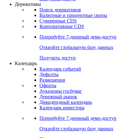
Откройте глобальную базу данных
Получить доступ
Деривативы
Поиск деривативов
Валютные и процентные свопы
Суверенные CDS
Корпоративные CDS
Попробуйте
7-дневный
демо-доступ
Откройте глобальную базу данных
Получить доступ
Календарь
Календарь событий
Дефолты
Размещения
Оферты
Аукционы госбумаг
Денежный рынок
Дивидендный календарь
Календарь инвестора