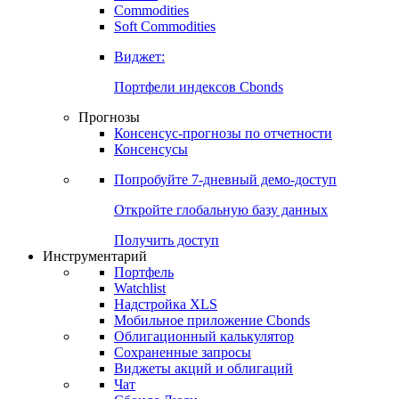
Commodities
Золото
Нефть
Бензин
Commodities
Soft Commodities
Виджет:
Портфели индексов Cbonds
Прогнозы
Консенсус-прогнозы по отчетности
Консенсусы
Попробуйте
7-дневный
демо-доступ
Откройте глобальную базу данных
Получить доступ
Инструментарий
Портфель
Watchlist
Надстройка XLS
Мобильное приложение Cbonds
Облигационный калькулятор