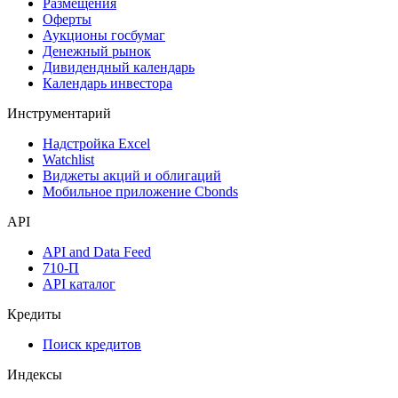
Календарь
Календарь событий
Дефолты
Размещения
Оферты
Аукционы госбумаг
Денежный рынок
Дивидендный календарь
Календарь инвестора
Инструментарий
Надстройка Excel
Watchlist
Виджеты акций и облигаций
Мобильное приложение Cbonds
API
API and Data Feed
710-П
API каталог
Кредиты