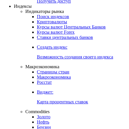
Попробуйте
7-дневный
демо-доступ
Откройте глобальную базу данных
Получить доступ
Индексы
Индикаторы рынка
Поиск индексов
Криптовалюты
Курсы валют Центральных Банков
Курсы валют Forex
Ставки центральных банков
Создать индекс
Возможность создания своего индекса
Макроэкономика
Страницы стран
Макроэкономика
Росстат
Виджет:
Карта процентных ставок