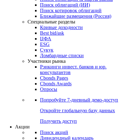
Облигации
Поиски
Поиск облигаций & Карты рынка
Поиск облигаций (ИИ)
Поиск котировок облигаций
Ближайшие размещения (Россия)
Специальные разделы
Кривые доходности
Best bid/ask
ЦФА
ESG
Сукук
Ломбардные списки
Участники рынка
Рэнкинги инвест. банков и юр.
консультантов
Cbonds Pages
Cbonds Awards
Опросы
Попробуйте
7-дневный
демо-доступ
Откройте глобальную базу данных