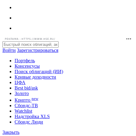
РЕКЛАМА • HTTPS://WWW.HSE.RU/
Войти
Зарегистрироваться
Портфель
Консенсусы
Поиск облигаций (ИИ)
Кривые доходности
ЦФА
Best bid/ask
Золото
new
Крипто
Сбондс-ТВ
Watchlist