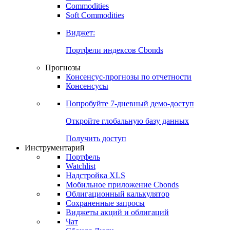
Commodities
Золото
Нефть
Бензин
Commodities
Soft Commodities
Виджет:
Портфели индексов Cbonds
Прогнозы
Консенсус-прогнозы по отчетности
Консенсусы
Попробуйте
7-дневный
демо-доступ
Откройте глобальную базу данных
Получить доступ
Инструментарий
Портфель
Watchlist
Надстройка XLS
Мобильное приложение Cbonds
Облигационный калькулятор