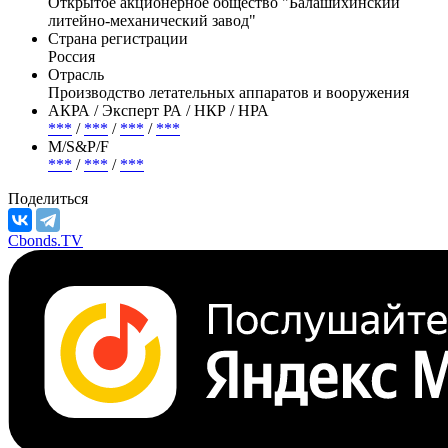
голосующие акции.
Эмитент —
Балашихинский ЛМЗ
Полное название
Открытое акционерное общество "Балашихинский
литейно-механический завод"
Страна регистрации
Россия
Отрасль
Производство летательных аппаратов и вооружения
АКРА / Эксперт РА / НКР / НРА
***
/
***
/
***
/
***
М/S&P/F
***
/
***
/
***
Поделиться
Cbonds.TV