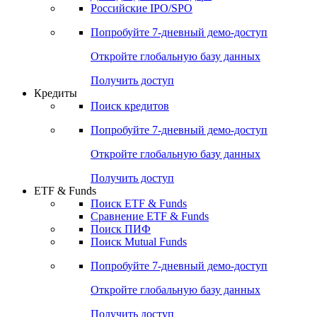
Получить доступ
Акции
Поиск акций
Дивидендный календарь
Российские IPO/SPO
Попробуйте
7-дневный
демо-доступ
Откройте глобальную базу данных
Получить доступ
Кредиты
Поиск кредитов
Попробуйте
7-дневный
демо-доступ
Откройте глобальную базу данных
Получить доступ
ETF & Funds
Поиск ETF & Funds
Сравнение ETF & Funds
Поиск ПИФ
Поиск Mutual Funds
Попробуйте
7-дневный
демо-доступ