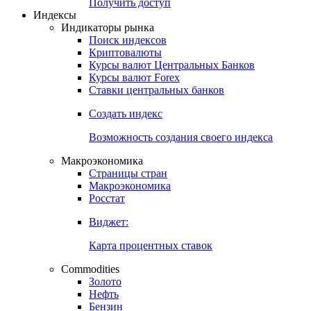
Попробуйте
7-дневный
демо-доступ
Откройте глобальную базу данных
Получить доступ
Индексы
Индикаторы рынка
Поиск индексов
Криптовалюты
Курсы валют Центральных Банков
Курсы валют Forex
Ставки центральных банков
Создать индекс
Возможность создания своего индекса
Макроэкономика
Страницы стран
Макроэкономика
Росстат
Виджет:
Карта процентных ставок