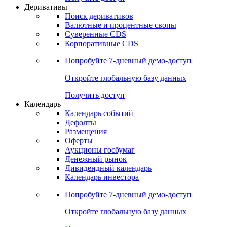
Откройте глобальную базу данных
Получить доступ
Деривативы
Поиск деривативов
Валютные и процентные свопы
Суверенные CDS
Корпоративные CDS
Попробуйте
7-дневный
демо-доступ
Откройте глобальную базу данных
Получить доступ
Календарь
Календарь событий
Дефолты
Размещения
Оферты
Аукционы госбумаг
Денежный рынок
Дивидендный календарь
Календарь инвестора