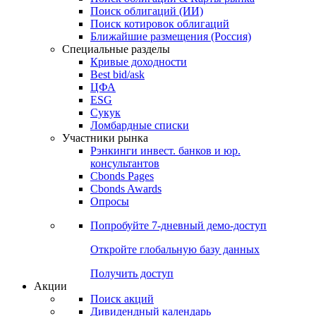
Облигации
Поиски
Поиск облигаций & Карты рынка
Поиск облигаций (ИИ)
Поиск котировок облигаций
Ближайшие размещения (Россия)
Специальные разделы
Кривые доходности
Best bid/ask
ЦФА
ESG
Сукук
Ломбардные списки
Участники рынка
Рэнкинги инвест. банков и юр.
консультантов
Cbonds Pages
Cbonds Awards
Опросы
Попробуйте
7-дневный
демо-доступ
Откройте глобальную базу данных