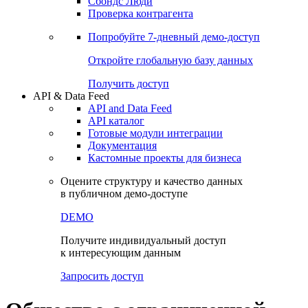
Сохраненные запросы
Виджеты акций и облигаций
Чат
Сбондс Люди
Проверка контрагента
Попробуйте
7-дневный
демо-доступ
Откройте глобальную базу данных
Получить доступ
API & Data Feed
API and Data Feed
API каталог
Готовые модули интеграции
Документация
Кастомные проекты для бизнеса
Оцените структуру и качество данных
в публичном демо-доступе
DEMO
Получите индивидуальный доступ
к интересующим данным