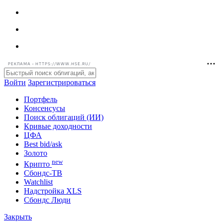
РЕКЛАМА • HTTPS://WWW.HSE.RU/
Войти
Зарегистрироваться
Портфель
Консенсусы
Поиск облигаций (ИИ)
Кривые доходности
ЦФА
Best bid/ask
Золото
new
Крипто
Сбондс-ТВ
Watchlist