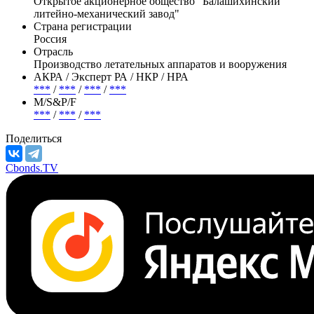
приходящихся на голосующие акции.
Эмитент —
Балашихинский ЛМЗ
Полное название
Открытое акционерное общество "Балашихинский
литейно-механический завод"
Страна регистрации
Россия
Отрасль
Производство летательных аппаратов и вооружения
АКРА / Эксперт РА / НКР / НРА
***
/
***
/
***
/
***
М/S&P/F
***
/
***
/
***
Поделиться
Cbonds.TV