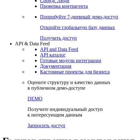
Сохраненные запросы
Виджеты акций и облигаций
Чат
Сбондс Люди
Проверка контрагента
Попробуйте
7-дневный
демо-доступ
Откройте глобальную базу данных
Получить доступ
API & Data Feed
API and Data Feed
API каталог
Готовые модули интеграции
Документация
Кастомные проекты для бизнеса
Оцените структуру и качество данных
в публичном демо-доступе
DEMO
Получите индивидуальный доступ
к интересующим данным