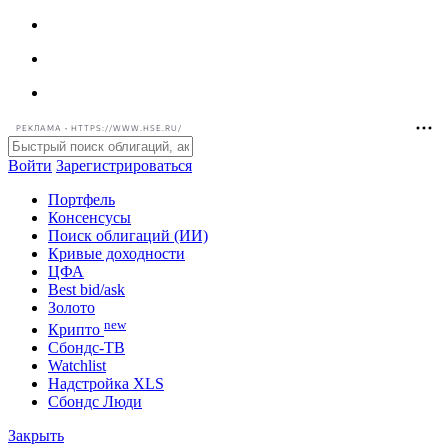
РЕКЛАМА • HTTPS://WWW.HSE.RU/
Войти
Зарегистрироваться
Портфель
Консенсусы
Поиск облигаций (ИИ)
Кривые доходности
ЦФА
Best bid/ask
Золото
new
Крипто
Сбондс-ТВ
Watchlist