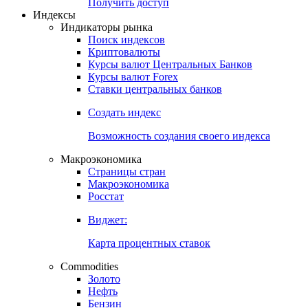
Попробуйте
7-дневный
демо-доступ
Откройте глобальную базу данных
Получить доступ
Индексы
Индикаторы рынка
Поиск индексов
Криптовалюты
Курсы валют Центральных Банков
Курсы валют Forex
Ставки центральных банков
Создать индекс
Возможность создания своего индекса
Макроэкономика
Страницы стран
Макроэкономика
Росстат
Виджет:
Карта процентных ставок