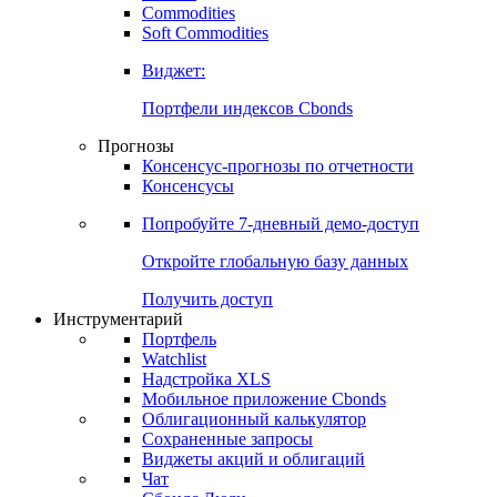
Commodities
Золото
Нефть
Бензин
Commodities
Soft Commodities
Виджет:
Портфели индексов Cbonds
Прогнозы
Консенсус-прогнозы по отчетности
Консенсусы
Попробуйте
7-дневный
демо-доступ
Откройте глобальную базу данных
Получить доступ
Инструментарий
Портфель
Watchlist
Надстройка XLS
Мобильное приложение Cbonds
Облигационный калькулятор