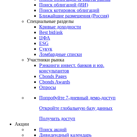
Облигации
Поиски
Поиск облигаций & Карты рынка
Поиск облигаций (ИИ)
Поиск котировок облигаций
Ближайшие размещения (Россия)
Специальные разделы
Кривые доходности
Best bid/ask
ЦФА
ESG
Сукук
Ломбардные списки
Участники рынка
Рэнкинги инвест. банков и юр.
консультантов
Cbonds Pages
Cbonds Awards
Опросы
Попробуйте
7-дневный
демо-доступ
Откройте глобальную базу данных