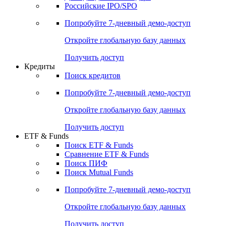
Получить доступ
Акции
Поиск акций
Дивидендный календарь
Российские IPO/SPO
Попробуйте
7-дневный
демо-доступ
Откройте глобальную базу данных
Получить доступ
Кредиты
Поиск кредитов
Попробуйте
7-дневный
демо-доступ
Откройте глобальную базу данных
Получить доступ
ETF & Funds
Поиск ETF & Funds
Сравнение ETF & Funds
Поиск ПИФ
Поиск Mutual Funds
Попробуйте
7-дневный
демо-доступ