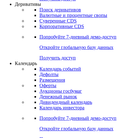
Откройте глобальную базу данных
Получить доступ
Деривативы
Поиск деривативов
Валютные и процентные свопы
Суверенные CDS
Корпоративные CDS
Попробуйте
7-дневный
демо-доступ
Откройте глобальную базу данных
Получить доступ
Календарь
Календарь событий
Дефолты
Размещения
Оферты
Аукционы госбумаг
Денежный рынок
Дивидендный календарь
Календарь инвестора