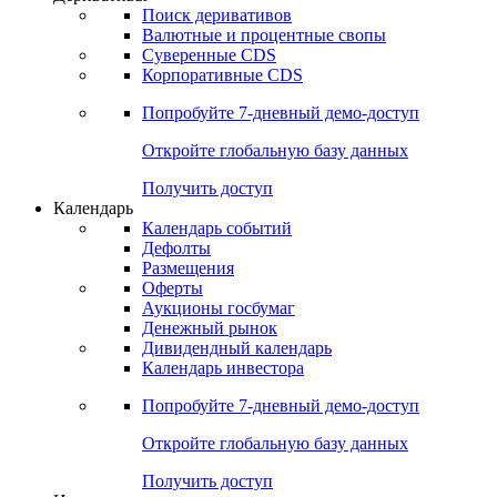
Откройте глобальную базу данных
Получить доступ
Деривативы
Поиск деривативов
Валютные и процентные свопы
Суверенные CDS
Корпоративные CDS
Попробуйте
7-дневный
демо-доступ
Откройте глобальную базу данных
Получить доступ
Календарь
Календарь событий
Дефолты
Размещения
Оферты
Аукционы госбумаг
Денежный рынок
Дивидендный календарь
Календарь инвестора
Попробуйте
7-дневный
демо-доступ