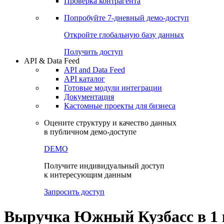
Виджеты акций и облигаций
Чат
Сбондс Люди
Проверка контрагента
Попробуйте
7-дневный
демо-доступ
Откройте глобальную базу данных
Получить доступ
API & Data Feed
API and Data Feed
API каталог
Готовые модули интеграции
Документация
Кастомные проекты для бизнеса
Оцените структуру и качество данных
в публичном демо-доступе
DEMO
Получите индивидуальный доступ
к интересующим данным
Запросить доступ