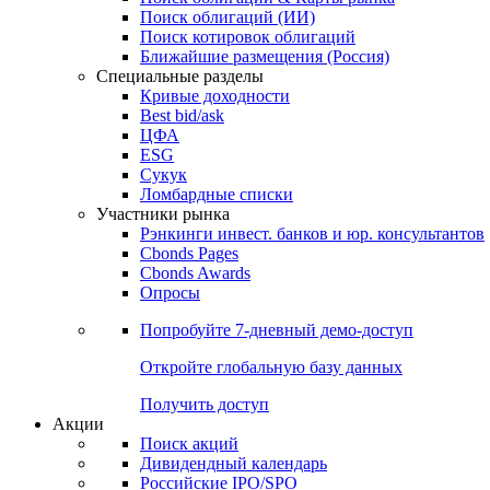
Облигации
Поиски
Поиск облигаций & Карты рынка
Поиск облигаций (ИИ)
Поиск котировок облигаций
Ближайшие размещения (Россия)
Специальные разделы
Кривые доходности
Best bid/ask
ЦФА
ESG
Сукук
Ломбардные списки
Участники рынка
Рэнкинги инвест. банков и юр. консультантов
Cbonds Pages
Cbonds Awards
Опросы
Попробуйте
7-дневный
демо-доступ
Откройте глобальную базу данных
Получить доступ