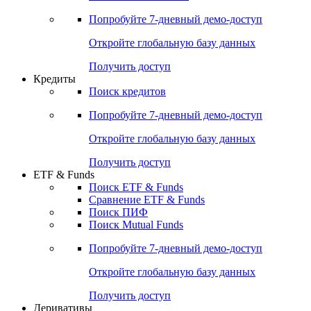
Акции
Поиск акций
Дивидендный календарь
Российские IPO/SPO
Попробуйте
7-дневный
демо-доступ
Откройте глобальную базу данных
Получить доступ
Кредиты
Поиск кредитов
Попробуйте
7-дневный
демо-доступ
Откройте глобальную базу данных
Получить доступ
ETF & Funds
Поиск ETF & Funds
Сравнение ETF & Funds
Поиск ПИФ
Поиск Mutual Funds
Попробуйте
7-дневный
демо-доступ