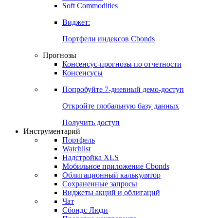
Золото
Нефть
Бензин
Commodities
Soft Commodities
Виджет:
Портфели индексов Cbonds
Прогнозы
Консенсус-прогнозы по отчетности
Консенсусы
Попробуйте
7-дневный
демо-доступ
Откройте глобальную базу данных
Получить доступ
Инструментарий
Портфель
Watchlist
Надстройка XLS
Мобильное приложение Cbonds
Облигационный калькулятор
Сохраненные запросы