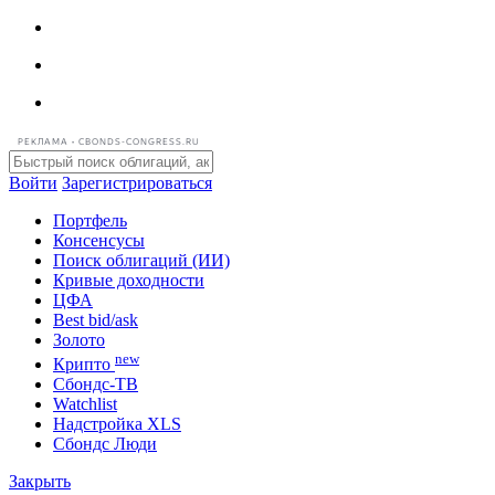
РЕКЛАМА • CBONDS-CONGRESS.RU
Войти
Зарегистрироваться
Портфель
Консенсусы
Поиск облигаций (ИИ)
Кривые доходности
ЦФА
Best bid/ask
Золото
new
Крипто
Сбондс-ТВ
Watchlist
Надстройка XLS