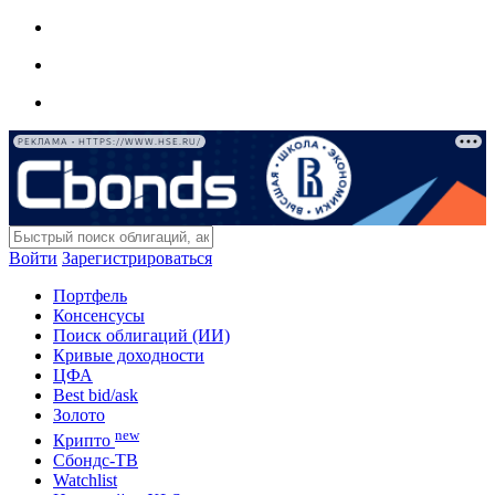
РЕКЛАМА • HTTPS://WWW.HSE.RU/
Войти
Зарегистрироваться
Портфель
Консенсусы
Поиск облигаций (ИИ)
Кривые доходности
ЦФА
Best bid/ask
Золото
new
Крипто
Сбондс-ТВ
Watchlist