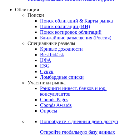
Облигации
Поиски
Поиск облигаций & Карты рынка
Поиск облигаций (ИИ)
Поиск котировок облигаций
Ближайшие размещения (Россия)
Специальные разделы
Кривые доходности
Best bid/ask
ЦФА
ESG
Сукук
Ломбардные списки
Участники рынка
Рэнкинги инвест. банков и юр.
консультантов
Cbonds Pages
Cbonds Awards
Опросы
Попробуйте
7-дневный
демо-доступ
Откройте глобальную базу данных