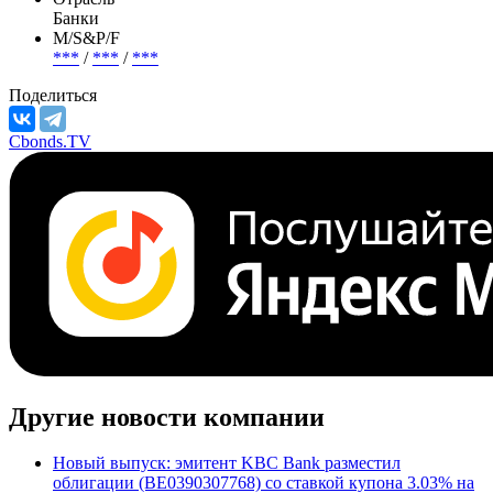
Банки
М/S&P/F
***
/
***
/
***
Поделиться
Cbonds.TV
Другие новости компании
Новый выпуск: эмитент KBC Bank разместил
облигации (BE0390307768) со ставкой купона 3.03% на