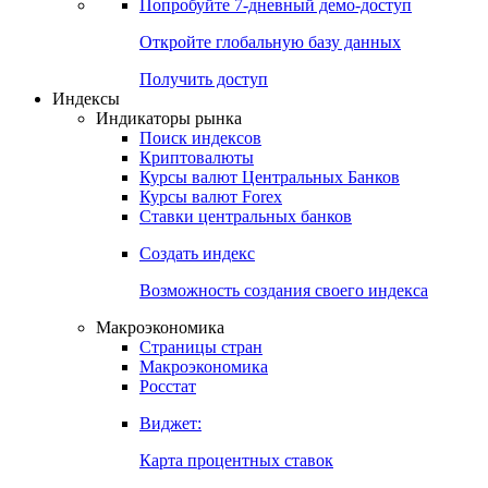
Попробуйте
7-дневный
демо-доступ
Откройте глобальную базу данных
Получить доступ
Индексы
Индикаторы рынка
Поиск индексов
Криптовалюты
Курсы валют Центральных Банков
Курсы валют Forex
Ставки центральных банков
Создать индекс
Возможность создания своего индекса
Макроэкономика
Страницы стран
Макроэкономика
Росстат
Виджет:
Карта процентных ставок