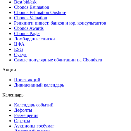
Best bid/ask
Cbonds Estimation
Cbonds Estimation Onshore
Cbonds Valuation
Рэнкинги инвест. банков и юр. консультантов
Cbonds Awards
Cbonds Pages
Ломбардные списки
ЦФА
ESG
Сукук
Самые популярные облигации на Cbonds.ru
Акции
Поиск акций
Дивидендный календарь
Календарь
Календарь событий
Дефолты
Размещения
Оферты
Аукционы госбумаг