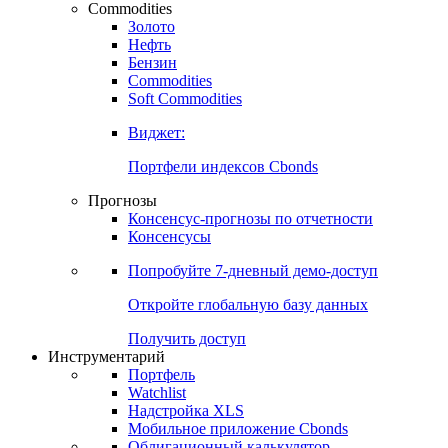
Commodities
Золото
Нефть
Бензин
Commodities
Soft Commodities
Виджет:
Портфели индексов Cbonds
Прогнозы
Консенсус-прогнозы по отчетности
Консенсусы
Попробуйте
7-дневный
демо-доступ
Откройте глобальную базу данных
Получить доступ
Инструментарий
Портфель
Watchlist
Надстройка XLS
Мобильное приложение Cbonds
Облигационный калькулятор