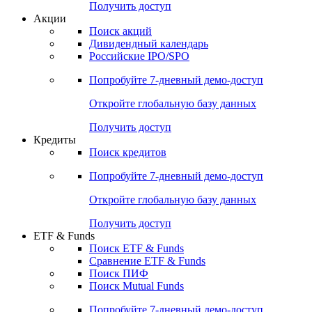
Получить доступ
Акции
Поиск акций
Дивидендный календарь
Российские IPO/SPO
Попробуйте
7-дневный
демо-доступ
Откройте глобальную базу данных
Получить доступ
Кредиты
Поиск кредитов
Попробуйте
7-дневный
демо-доступ
Откройте глобальную базу данных
Получить доступ
ETF & Funds
Поиск ETF & Funds
Сравнение ETF & Funds
Поиск ПИФ
Поиск Mutual Funds
Попробуйте
7-дневный
демо-доступ