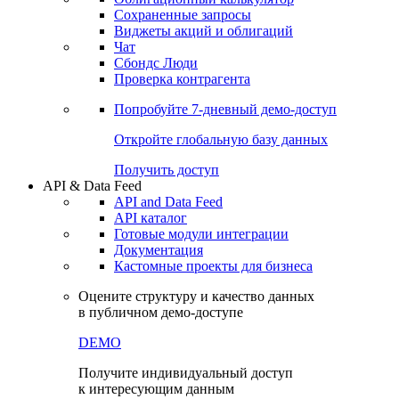
Сохраненные запросы
Виджеты акций и облигаций
Чат
Сбондс Люди
Проверка контрагента
Попробуйте
7-дневный
демо-доступ
Откройте глобальную базу данных
Получить доступ
API & Data Feed
API and Data Feed
API каталог
Готовые модули интеграции
Документация
Кастомные проекты для бизнеса
Оцените структуру и качество данных
в публичном демо-доступе
DEMO
Получите индивидуальный доступ
к интересующим данным