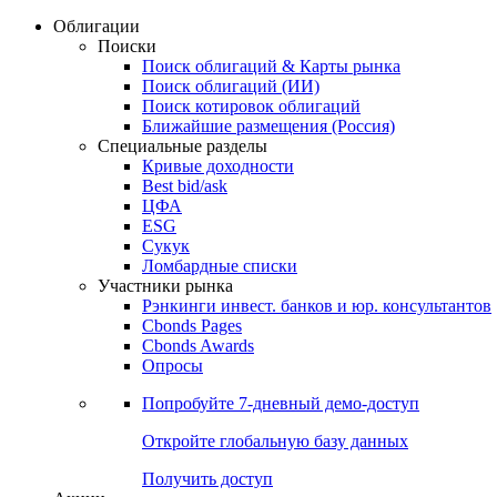
Облигации
Поиски
Поиск облигаций & Карты рынка
Поиск облигаций (ИИ)
Поиск котировок облигаций
Ближайшие размещения (Россия)
Специальные разделы
Кривые доходности
Best bid/ask
ЦФА
ESG
Сукук
Ломбардные списки
Участники рынка
Рэнкинги инвест. банков и юр. консультантов
Cbonds Pages
Cbonds Awards
Опросы
Попробуйте
7-дневный
демо-доступ
Откройте глобальную базу данных
Получить доступ