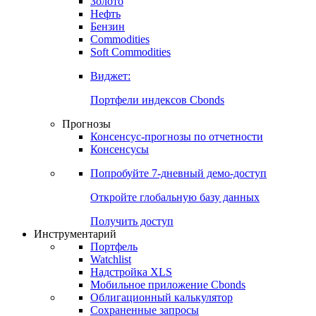
Золото
Нефть
Бензин
Commodities
Soft Commodities
Виджет:
Портфели индексов Cbonds
Прогнозы
Консенсус-прогнозы по отчетности
Консенсусы
Попробуйте
7-дневный
демо-доступ
Откройте глобальную базу данных
Получить доступ
Инструментарий
Портфель
Watchlist
Надстройка XLS
Мобильное приложение Cbonds
Облигационный калькулятор
Сохраненные запросы