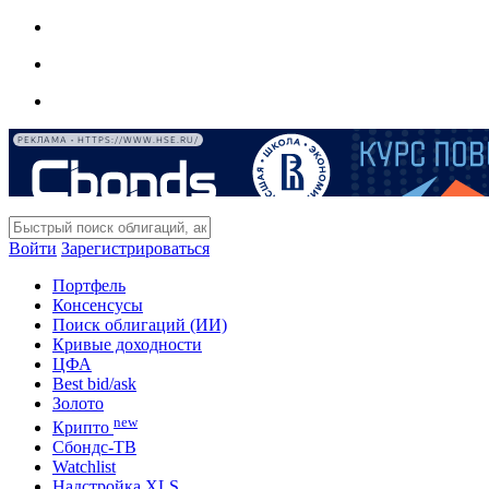
РЕКЛАМА • HTTPS://WWW.HSE.RU/
Войти
Зарегистрироваться
Портфель
Консенсусы
Поиск облигаций (ИИ)
Кривые доходности
ЦФА
Best bid/ask
Золото
new
Крипто
Сбондс-ТВ
Watchlist
Надстройка XLS