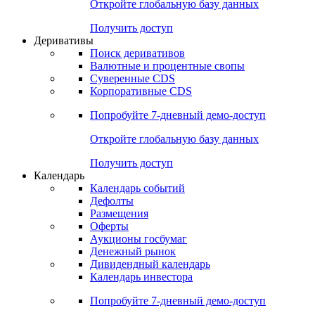
Откройте глобальную базу данных
Получить доступ
Деривативы
Поиск деривативов
Валютные и процентные свопы
Суверенные CDS
Корпоративные CDS
Попробуйте
7-дневный
демо-доступ
Откройте глобальную базу данных
Получить доступ
Календарь
Календарь событий
Дефолты
Размещения
Оферты
Аукционы госбумаг
Денежный рынок
Дивидендный календарь
Календарь инвестора
Попробуйте
7-дневный
демо-доступ