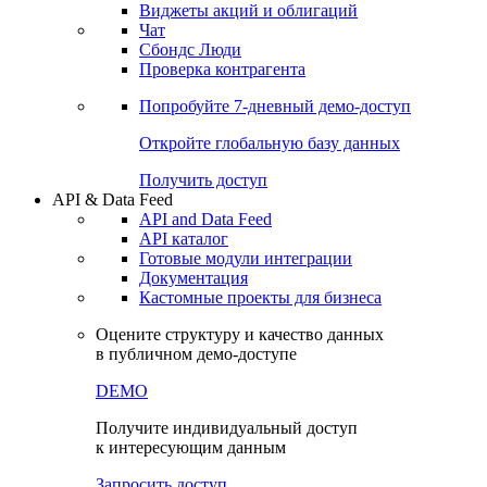
Виджеты акций и облигаций
Чат
Сбондс Люди
Проверка контрагента
Попробуйте
7-дневный
демо-доступ
Откройте глобальную базу данных
Получить доступ
API & Data Feed
API and Data Feed
API каталог
Готовые модули интеграции
Документация
Кастомные проекты для бизнеса
Оцените структуру и качество данных
в публичном демо-доступе
DEMO
Получите индивидуальный доступ
к интересующим данным
Запросить доступ