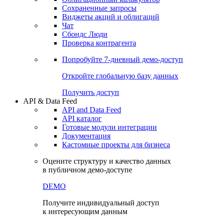
Сохраненные запросы
Виджеты акций и облигаций
Чат
Сбондс Люди
Проверка контрагента
Попробуйте
7-дневный
демо-доступ
Откройте глобальную базу данных
Получить доступ
API & Data Feed
API and Data Feed
API каталог
Готовые модули интеграции
Документация
Кастомные проекты для бизнеса
Оцените структуру и качество данных
в публичном демо-доступе
DEMO
Получите индивидуальный доступ
к интересующим данным