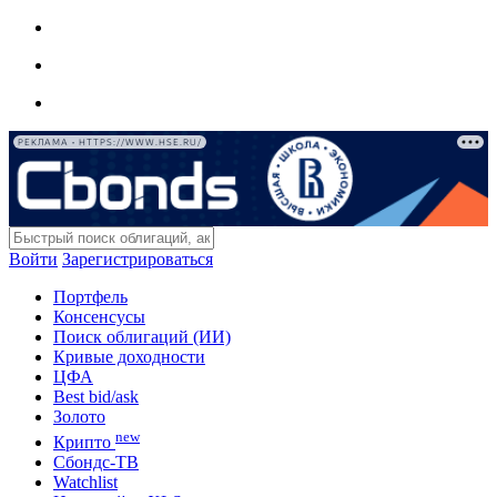
РЕКЛАМА • HTTPS://WWW.HSE.RU/
Войти
Зарегистрироваться
Портфель
Консенсусы
Поиск облигаций (ИИ)
Кривые доходности
ЦФА
Best bid/ask
Золото
new
Крипто
Сбондс-ТВ
Watchlist