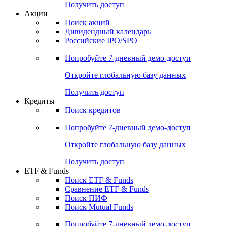
Получить доступ
Акции
Поиск акций
Дивидендный календарь
Российские IPO/SPO
Попробуйте
7-дневный
демо-доступ
Откройте глобальную базу данных
Получить доступ
Кредиты
Поиск кредитов
Попробуйте
7-дневный
демо-доступ
Откройте глобальную базу данных
Получить доступ
ETF & Funds
Поиск ETF & Funds
Сравнение ETF & Funds
Поиск ПИФ
Поиск Mutual Funds
Попробуйте
7-дневный
демо-доступ