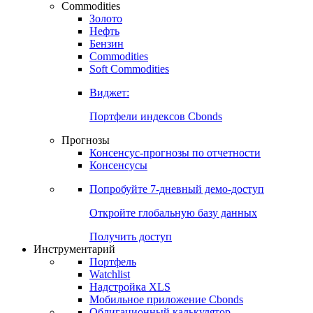
Commodities
Золото
Нефть
Бензин
Commodities
Soft Commodities
Виджет:
Портфели индексов Cbonds
Прогнозы
Консенсус-прогнозы по отчетности
Консенсусы
Попробуйте
7-дневный
демо-доступ
Откройте глобальную базу данных
Получить доступ
Инструментарий
Портфель
Watchlist
Надстройка XLS
Мобильное приложение Cbonds
Облигационный калькулятор