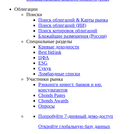
Облигации
Поиски
Поиск облигаций & Карты рынка
Поиск облигаций (ИИ)
Поиск котировок облигаций
Ближайшие размещения (Россия)
Специальные разделы
Кривые доходности
Best bid/ask
ЦФА
ESG
Сукук
Ломбардные списки
Участники рынка
Рэнкинги инвест. банков и юр.
консультантов
Cbonds Pages
Cbonds Awards
Опросы
Попробуйте
7-дневный
демо-доступ
Откройте глобальную базу данных