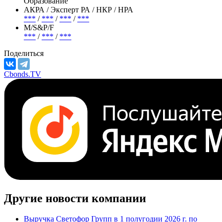
Образование
АКРА / Эксперт РА / НКР / НРА
***
/
***
/
***
/
***
М/S&P/F
***
/
***
/
***
Поделиться
Cbonds.TV
Другие новости компании
Выручка Светофор Групп в 1 полугодии 2026 г. по