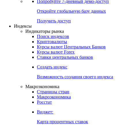
Попробуйте
7-дневный
демо-доступ
Откройте глобальную базу данных
Получить доступ
Индексы
Индикаторы рынка
Поиск индексов
Криптовалюты
Курсы валют Центральных Банков
Курсы валют Forex
Ставки центральных банков
Создать индекс
Возможность создания своего индекса
Макроэкономика
Страницы стран
Макроэкономика
Росстат
Виджет:
Карта процентных ставок