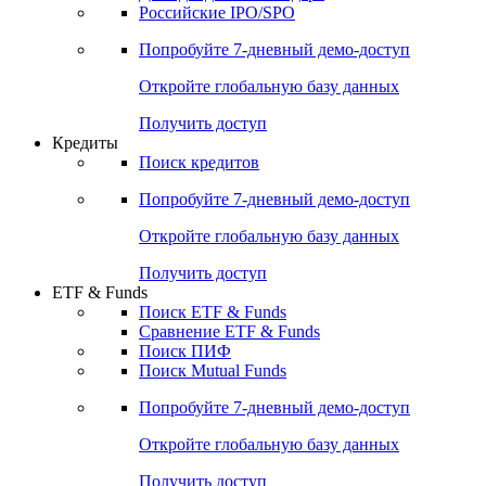
Получить доступ
Акции
Поиск акций
Дивидендный календарь
Российские IPO/SPO
Попробуйте
7-дневный
демо-доступ
Откройте глобальную базу данных
Получить доступ
Кредиты
Поиск кредитов
Попробуйте
7-дневный
демо-доступ
Откройте глобальную базу данных
Получить доступ
ETF & Funds
Поиск ETF & Funds
Сравнение ETF & Funds
Поиск ПИФ
Поиск Mutual Funds
Попробуйте
7-дневный
демо-доступ