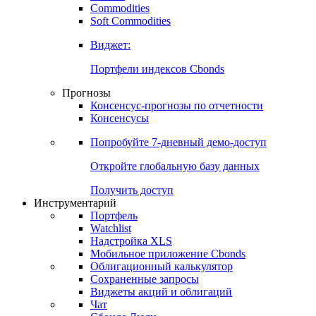
Commodities
Золото
Нефть
Бензин
Commodities
Soft Commodities
Виджет:
Портфели индексов Cbonds
Прогнозы
Консенсус-прогнозы по отчетности
Консенсусы
Попробуйте
7-дневный
демо-доступ
Откройте глобальную базу данных
Получить доступ
Инструментарий
Портфель
Watchlist
Надстройка XLS
Мобильное приложение Cbonds
Облигационный калькулятор