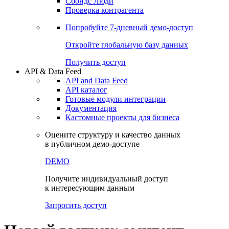
Сохраненные запросы
Виджеты акций и облигаций
Чат
Сбондс Люди
Проверка контрагента
Попробуйте
7-дневный
демо-доступ
Откройте глобальную базу данных
Получить доступ
API & Data Feed
API and Data Feed
API каталог
Готовые модули интеграции
Документация
Кастомные проекты для бизнеса
Оцените структуру и качество данных
в публичном демо-доступе
DEMO
Получите индивидуальный доступ
к интересующим данным