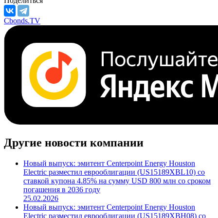
М/S&P/F
***
/
***
/
***
Поделиться
Cbonds.TV
Другие новости компании
Новый выпуск: эмитент Centerpoint Energy Houston
Electric разместил еврооблигации (US15189XBL10) со
ставкой купона 4.85% на сумму USD 800 млн со сроком