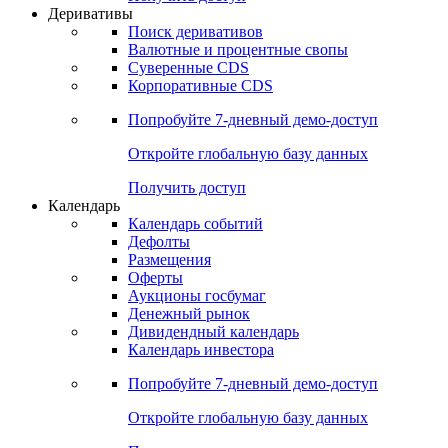
Откройте глобальную базу данных
Получить доступ
Деривативы
Поиск деривативов
Валютные и процентные свопы
Суверенные CDS
Корпоративные CDS
Попробуйте
7-дневный
демо-доступ
Откройте глобальную базу данных
Получить доступ
Календарь
Календарь событий
Дефолты
Размещения
Оферты
Аукционы госбумаг
Денежный рынок
Дивидендный календарь
Календарь инвестора