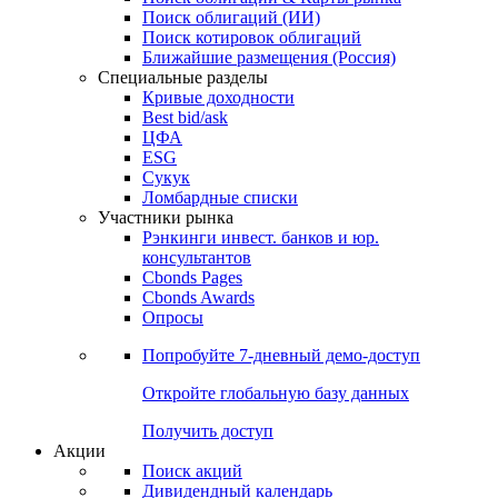
Облигации
Поиски
Поиск облигаций & Карты рынка
Поиск облигаций (ИИ)
Поиск котировок облигаций
Ближайшие размещения (Россия)
Специальные разделы
Кривые доходности
Best bid/ask
ЦФА
ESG
Сукук
Ломбардные списки
Участники рынка
Рэнкинги инвест. банков и юр.
консультантов
Cbonds Pages
Cbonds Awards
Опросы
Попробуйте
7-дневный
демо-доступ
Откройте глобальную базу данных