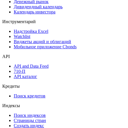
Дефолты
Размещения
Оферты
Аукционы госбумаг
Денежный рынок
Дивидендный календарь
Календарь инвестора
Инструментарий
Надстройка Excel
Watchlist
Виджеты акций и облигаций
Мобильное приложение Cbonds
API
API and Data Feed
710-П
API каталог
Кредиты
Поиск кредитов
Индексы