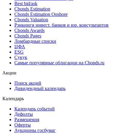
Поиск облигаций & Карты рынка
Поиск облигаций (ИИ)
Ближайшие размещения (Россия)
Поиск котировок облигаций
Best bid/ask
Cbonds Estimation
Cbonds Estimation Onshore
Cbonds Valuation
Рэнкинги инвест. банков и юр. консультантов
Cbonds Awards
Cbonds Pages
Ломбардные списки
ЦФА
ESG
Сукук
Самые популярные облигации на Cbonds.ru
Акции
Поиск акций
Дивидендный календарь
Календарь
Календарь событий