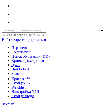
РЕКЛАМА • HTTPS://WWW.HSE.RU/
Войти
Зарегистрироваться
Портфель
Консенсусы
Поиск облигаций (ИИ)
Кривые доходности
ЦФА
Best bid/ask
Золото
new
Крипто
Сбондс-ТВ
Watchlist