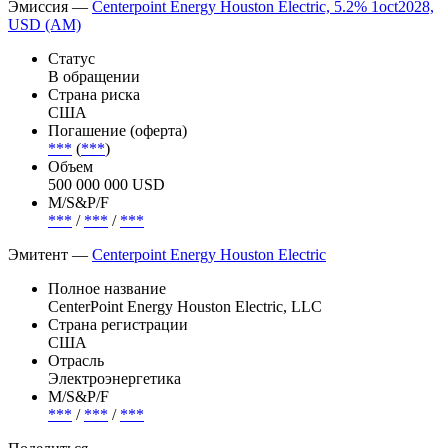
2028 году. Бумаги были проданы по цене 99.888% от
номинала. Организаторы размещения: Mitsubishi UFJ Financial
Group, PNC Bank, RBC Capital Markets, Bank of Nova Scotia,
TD Securities.
Эмиссия —
Centerpoint Energy Houston Electric, 5.2% 1oct2028,
USD (AM)
Статус
В обращении
Страна риска
США
Погашение (оферта)
***
(
***
)
Объем
500 000 000 USD
М/S&P/F
***
/
***
/
***
Эмитент —
Centerpoint Energy Houston Electric
Полное название
CenterPoint Energy Houston Electric, LLC
Страна регистрации
США
Отрасль
Электроэнергетика