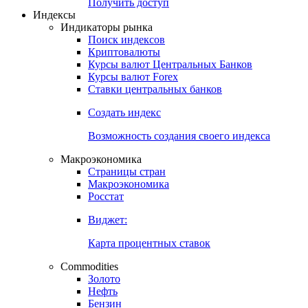
Попробуйте
7-дневный
демо-доступ
Откройте глобальную базу данных
Получить доступ
Индексы
Индикаторы рынка
Поиск индексов
Криптовалюты
Курсы валют Центральных Банков
Курсы валют Forex
Ставки центральных банков
Создать индекс
Возможность создания своего индекса
Макроэкономика
Страницы стран
Макроэкономика
Росстат
Виджет:
Карта процентных ставок