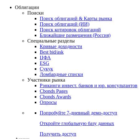
Облигации
Поиски
Поиск облигаций & Карты рынка
Поиск облигаций (ИИ)
Поиск котировок облигаций
Ближайшие размещения (Россия)
Специальные разделы
Кривые доходности
Best bid/ask
ЦФА
ESG
Сукук
Ломбардные списки
Участники рынка
Рэнкинги инвест. банков и юр. консультантов
Cbonds Pages
Cbonds Awards
Опросы
Попробуйте
7-дневный
демо-доступ
Откройте глобальную базу данных
Получить доступ