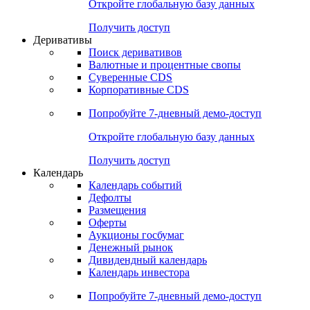
Откройте глобальную базу данных
Получить доступ
Деривативы
Поиск деривативов
Валютные и процентные свопы
Суверенные CDS
Корпоративные CDS
Попробуйте
7-дневный
демо-доступ
Откройте глобальную базу данных
Получить доступ
Календарь
Календарь событий
Дефолты
Размещения
Оферты
Аукционы госбумаг
Денежный рынок
Дивидендный календарь
Календарь инвестора
Попробуйте
7-дневный
демо-доступ