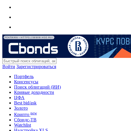
РЕКЛАМА • HTTPS://WWW.HSE.RU/
Войти
Зарегистрироваться
Портфель
Консенсусы
Поиск облигаций (ИИ)
Кривые доходности
ЦФА
Best bid/ask
Золото
new
Крипто
Сбондс-ТВ
Watchlist
Надстройка XLS