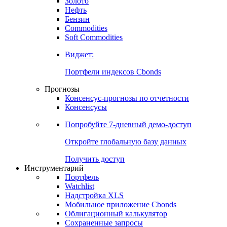
Золото
Нефть
Бензин
Commodities
Soft Commodities
Виджет:
Портфели индексов Cbonds
Прогнозы
Консенсус-прогнозы по отчетности
Консенсусы
Попробуйте
7-дневный
демо-доступ
Откройте глобальную базу данных
Получить доступ
Инструментарий
Портфель
Watchlist
Надстройка XLS
Мобильное приложение Cbonds
Облигационный калькулятор
Сохраненные запросы