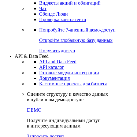
Виджеты акций и облигаций
Чат
Сбондс Люди
Проверка контрагента
Попробуйте
7-дневный
демо-доступ
Откройте глобальную базу данных
Получить доступ
API & Data Feed
API and Data Feed
API каталог
Готовые модули интеграции
Документация
Кастомные проекты для бизнеса
Оцените структуру и качество данных
в публичном демо-доступе
DEMO
Получите индивидуальный доступ
к интересующим данным
Запросить доступ