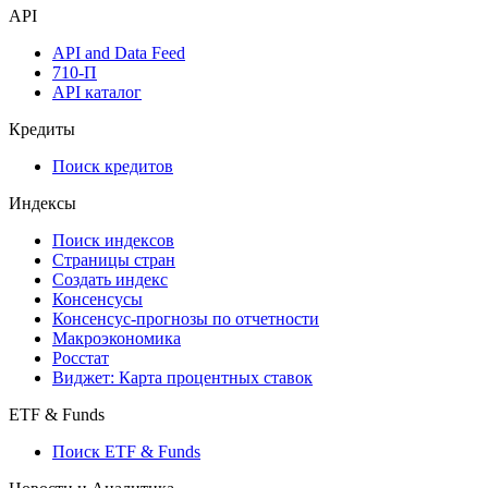
API
API and Data Feed
710-П
API каталог
Кредиты
Поиск кредитов
Индексы
Поиск индексов
Страницы стран
Создать индекс
Консенсусы
Консенсус-прогнозы по отчетности
Макроэкономика
Росстат
Виджет: Карта процентных ставок
ETF & Funds
Поиск ETF & Funds