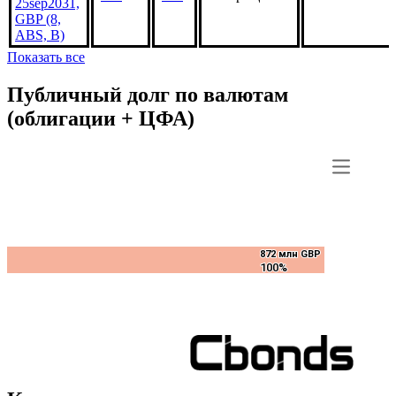
25sep2031,
GBP (8,
ABS, B)
Показать все
Публичный долг по валютам
(облигации + ЦФА)
872 млн GBP
872 млн GBP
100%
100%