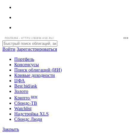
РЕКЛАМА • HTTPS://WWW.HSE.RU/
Войти
Зарегистрироваться
Портфель
Консенсусы
Поиск облигаций (ИИ)
Кривые доходности
ЦФА
Best bid/ask
Золото
new
Крипто
Сбондс-ТВ
Watchlist
Надстройка XLS
Сбондс Люди
Закрыть