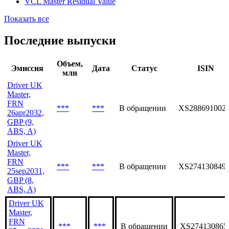
VCL Master Residual Value
Показать все
Последние выпуски
Объем,
Эмиссия
Дата
Статус
ISIN
млн
Driver UK
Master,
FRN
***
***
В обращении
XS288691002
26apr2032,
GBP (9,
ABS, A)
Driver UK
Master,
FRN
***
***
В обращении
XS274130849
25sep2031,
GBP (8,
ABS, A)
Driver UK
Master,
FRN
***
***
В обращении
XS274130865