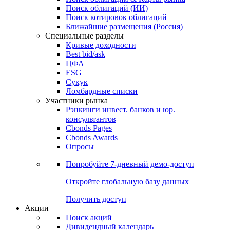
Поиск облигаций (ИИ)
Поиск котировок облигаций
Ближайшие размещения (Россия)
Специальные разделы
Кривые доходности
Best bid/ask
ЦФА
ESG
Сукук
Ломбардные списки
Участники рынка
Рэнкинги инвест. банков и юр.
консультантов
Cbonds Pages
Cbonds Awards
Опросы
Попробуйте
7-дневный
демо-доступ
Откройте глобальную базу данных
Получить доступ
Акции
Поиск акций
Дивидендный календарь