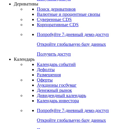
Деривативы
Поиск деривативов
Валютные и процентные свопы
Суверенные CDS
Корпоративные CDS
Попробуйте
7-дневный
демо-доступ
Откройте глобальную базу данных
Получить доступ
Календарь
Календарь событий
Дефолты
Размещения
Оферты
Аукционы госбумаг
Денежный рынок
Дивидендный календарь
Календарь инвестора
Попробуйте
7-дневный
демо-доступ
Откройте глобальную базу данных