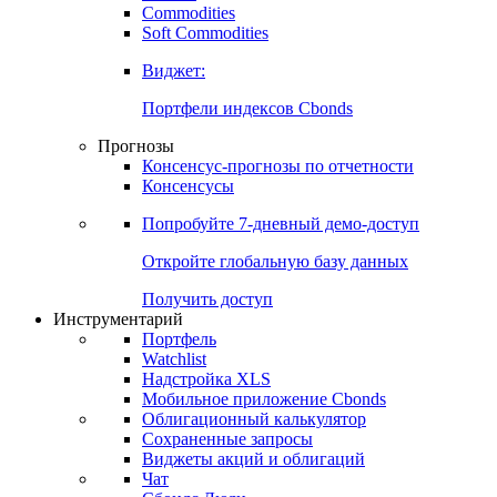
Commodities
Soft Commodities
Виджет:
Портфели индексов Cbonds
Прогнозы
Консенсус-прогнозы по отчетности
Консенсусы
Попробуйте
7-дневный
демо-доступ
Откройте глобальную базу данных
Получить доступ
Инструментарий
Портфель
Watchlist
Надстройка XLS
Мобильное приложение Cbonds
Облигационный калькулятор
Сохраненные запросы
Виджеты акций и облигаций
Чат