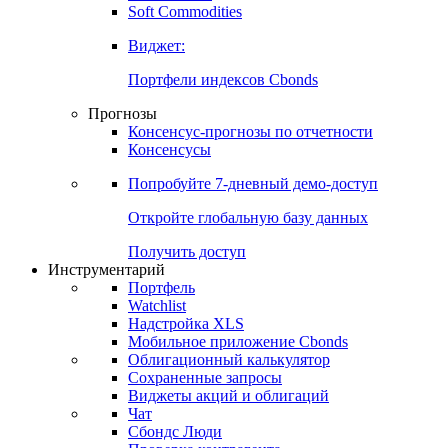
Золото
Нефть
Бензин
Commodities
Soft Commodities
Виджет:
Портфели индексов Cbonds
Прогнозы
Консенсус-прогнозы по отчетности
Консенсусы
Попробуйте
7-дневный
демо-доступ
Откройте глобальную базу данных
Получить доступ
Инструментарий
Портфель
Watchlist
Надстройка XLS
Мобильное приложение Cbonds
Облигационный калькулятор
Сохраненные запросы