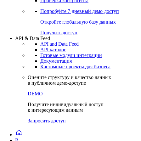
Виджеты акций и облигаций
Чат
Сбондс Люди
Проверка контрагента
Попробуйте
7-дневный
демо-доступ
Откройте глобальную базу данных
Получить доступ
API & Data Feed
API and Data Feed
API каталог
Готовые модули интеграции
Документация
Кастомные проекты для бизнеса
Оцените структуру и качество данных
в публичном демо-доступе
DEMO
Получите индивидуальный доступ
к интересующим данным
Запросить доступ