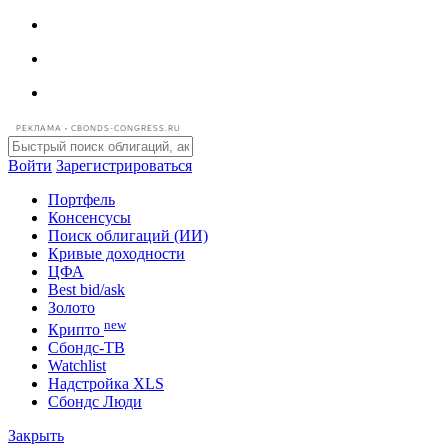
РЕКЛАМА • CBONDS-CONGRESS.RU
Войти
Зарегистрироваться
Портфель
Консенсусы
Поиск облигаций (ИИ)
Кривые доходности
ЦФА
Best bid/ask
Золото
new
Крипто
Сбондс-ТВ
Watchlist
Надстройка XLS