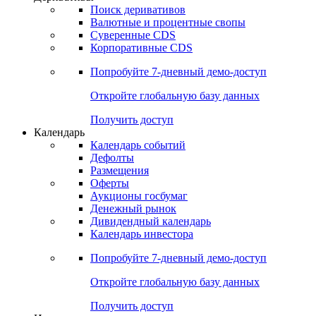
Откройте глобальную базу данных
Получить доступ
Деривативы
Поиск деривативов
Валютные и процентные свопы
Суверенные CDS
Корпоративные CDS
Попробуйте
7-дневный
демо-доступ
Откройте глобальную базу данных
Получить доступ
Календарь
Календарь событий
Дефолты
Размещения
Оферты
Аукционы госбумаг
Денежный рынок
Дивидендный календарь
Календарь инвестора
Попробуйте
7-дневный
демо-доступ