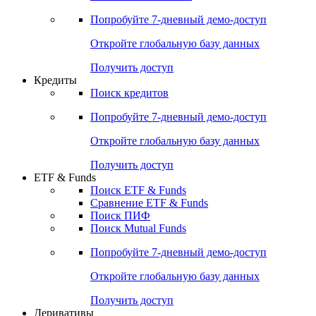
Акции
Поиск акций
Дивидендный календарь
Российские IPO/SPO
Попробуйте
7-дневный
демо-доступ
Откройте глобальную базу данных
Получить доступ
Кредиты
Поиск кредитов
Попробуйте
7-дневный
демо-доступ
Откройте глобальную базу данных
Получить доступ
ETF & Funds
Поиск ETF & Funds
Сравнение ETF & Funds
Поиск ПИФ
Поиск Mutual Funds
Попробуйте
7-дневный
демо-доступ