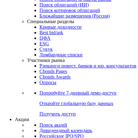
Облигации
Поиски
Поиск облигаций & Карты рынка
Поиск облигаций (ИИ)
Поиск котировок облигаций
Ближайшие размещения (Россия)
Специальные разделы
Кривые доходности
Best bid/ask
ЦФА
ESG
Сукук
Ломбардные списки
Участники рынка
Рэнкинги инвест. банков и юр. консультантов
Cbonds Pages
Cbonds Awards
Опросы
Попробуйте
7-дневный
демо-доступ
Откройте глобальную базу данных
Получить доступ