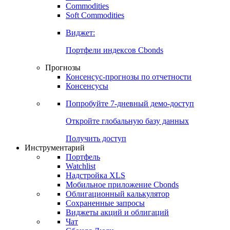
Commodities
Золото
Нефть
Бензин
Commodities
Soft Commodities
Виджет:
Портфели индексов Cbonds
Прогнозы
Консенсус-прогнозы по отчетности
Консенсусы
Попробуйте
7-дневный
демо-доступ
Откройте глобальную базу данных
Получить доступ
Инструментарий
Портфель
Watchlist
Надстройка XLS
Мобильное приложение Cbonds
Облигационный калькулятор