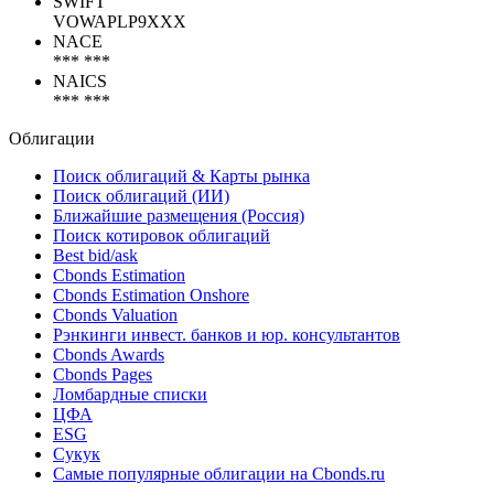
LEI
529900IO2AZ9Q1IL3S57
SWIFT
VOWAPLP9XXX
NACE
*** ***
NAICS
*** ***
Облигации
Поиск облигаций & Карты рынка
Поиск облигаций (ИИ)
Ближайшие размещения (Россия)
Поиск котировок облигаций
Best bid/ask
Cbonds Estimation
Cbonds Estimation Onshore
Cbonds Valuation
Рэнкинги инвест. банков и юр. консультантов
Cbonds Awards
Cbonds Pages
Ломбардные списки
ЦФА