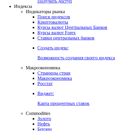
Попробуйте
7-дневный
демо-доступ
Откройте глобальную базу данных
Получить доступ
Индексы
Индикаторы рынка
Поиск индексов
Криптовалюты
Курсы валют Центральных Банков
Курсы валют Forex
Ставки центральных банков
Создать индекс
Возможность создания своего индекса
Макроэкономика
Страницы стран
Макроэкономика
Росстат
Виджет:
Карта процентных ставок