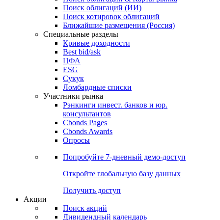
Облигации
Поиски
Поиск облигаций & Карты рынка
Поиск облигаций (ИИ)
Поиск котировок облигаций
Ближайшие размещения (Россия)
Специальные разделы
Кривые доходности
Best bid/ask
ЦФА
ESG
Сукук
Ломбардные списки
Участники рынка
Рэнкинги инвест. банков и юр.
консультантов
Cbonds Pages
Cbonds Awards
Опросы
Попробуйте
7-дневный
демо-доступ
Откройте глобальную базу данных