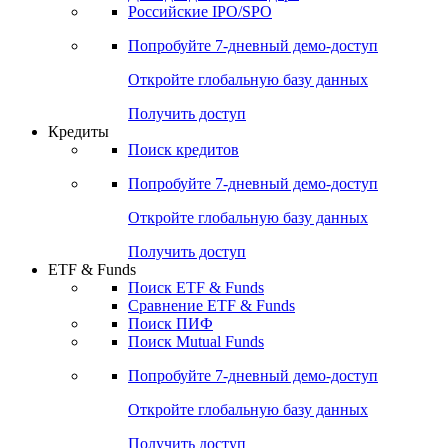
Получить доступ
Акции
Поиск акций
Дивидендный календарь
Российские IPO/SPO
Попробуйте
7-дневный
демо-доступ
Откройте глобальную базу данных
Получить доступ
Кредиты
Поиск кредитов
Попробуйте
7-дневный
демо-доступ
Откройте глобальную базу данных
Получить доступ
ETF & Funds
Поиск ETF & Funds
Сравнение ETF & Funds
Поиск ПИФ
Поиск Mutual Funds
Попробуйте
7-дневный
демо-доступ