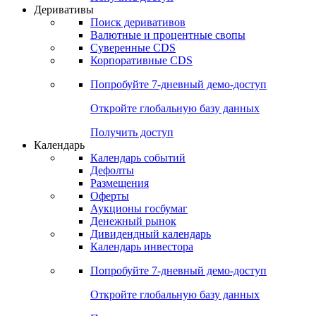
Откройте глобальную базу данных
Получить доступ
Деривативы
Поиск деривативов
Валютные и процентные свопы
Суверенные CDS
Корпоративные CDS
Попробуйте
7-дневный
демо-доступ
Откройте глобальную базу данных
Получить доступ
Календарь
Календарь событий
Дефолты
Размещения
Оферты
Аукционы госбумаг
Денежный рынок
Дивидендный календарь
Календарь инвестора