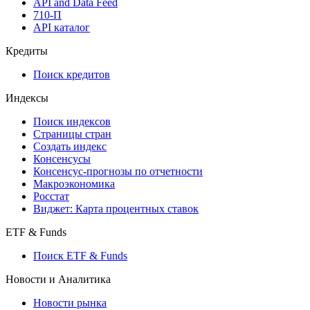
Мобильное приложение Cbonds
API
API and Data Feed
710-П
API каталог
Кредиты
Поиск кредитов
Индексы
Поиск индексов
Страницы стран
Создать индекс
Консенсусы
Консенсус-прогнозы по отчетности
Макроэкономика
Росстат
Виджет: Карта процентных ставок
ETF & Funds
Поиск ETF & Funds