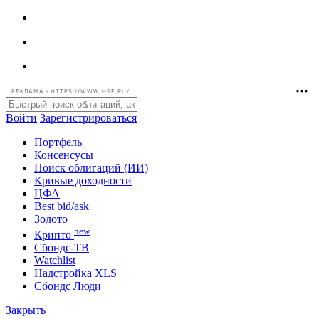
РЕКЛАМА • HTTPS://WWW.HSE.RU/
Войти
Зарегистрироваться
Портфель
Консенсусы
Поиск облигаций (ИИ)
Кривые доходности
ЦФА
Best bid/ask
Золото
new
Крипто
Сбондс-ТВ
Watchlist