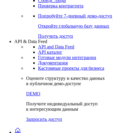
Сохраненные запросы
Виджеты акций и облигаций
Чат
Сбондс Люди
Проверка контрагента
Попробуйте
7-дневный
демо-доступ
Откройте глобальную базу данных
Получить доступ
API & Data Feed
API and Data Feed
API каталог
Готовые модули интеграции
Документация
Кастомные проекты для бизнеса
Оцените структуру и качество данных
в публичном демо-доступе
DEMO
Получите индивидуальный доступ
к интересующим данным