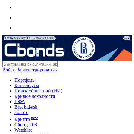
РЕКЛАМА • HTTPS://WWW.HSE.RU/
Войти
Зарегистрироваться
Портфель
Консенсусы
Поиск облигаций (ИИ)
Кривые доходности
ЦФА
Best bid/ask
Золото
new
Крипто
Сбондс-ТВ
Watchlist