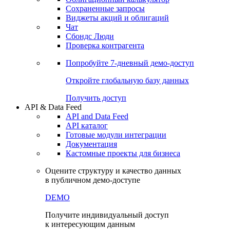
Сохраненные запросы
Виджеты акций и облигаций
Чат
Сбондс Люди
Проверка контрагента
Попробуйте
7-дневный
демо-доступ
Откройте глобальную базу данных
Получить доступ
API & Data Feed
API and Data Feed
API каталог
Готовые модули интеграции
Документация
Кастомные проекты для бизнеса
Оцените структуру и качество данных
в публичном демо-доступе
DEMO
Получите индивидуальный доступ
к интересующим данным