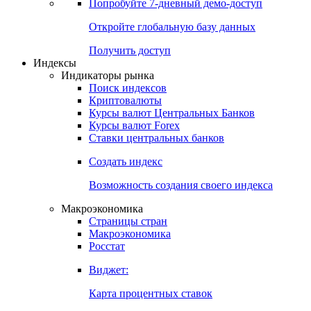
Попробуйте
7-дневный
демо-доступ
Откройте глобальную базу данных
Получить доступ
Индексы
Индикаторы рынка
Поиск индексов
Криптовалюты
Курсы валют Центральных Банков
Курсы валют Forex
Ставки центральных банков
Создать индекс
Возможность создания своего индекса
Макроэкономика
Страницы стран
Макроэкономика
Росстат
Виджет:
Карта процентных ставок