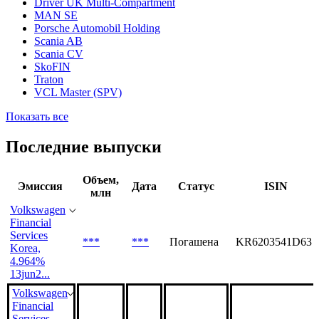
Driver UK Multi-Compartment
MAN SE
Porsche Automobil Holding
Scania AB
Scania CV
SkoFIN
Traton
VCL Master (SPV)
Показать все
Последние выпуски
Объем,
Эмиссия
Дата
Статус
ISIN
млн
Volkswagen
Financial
Services
***
***
Погашена
KR6203541D63
Korea,
4.964%
13jun2...
Volkswagen
Financial
Services