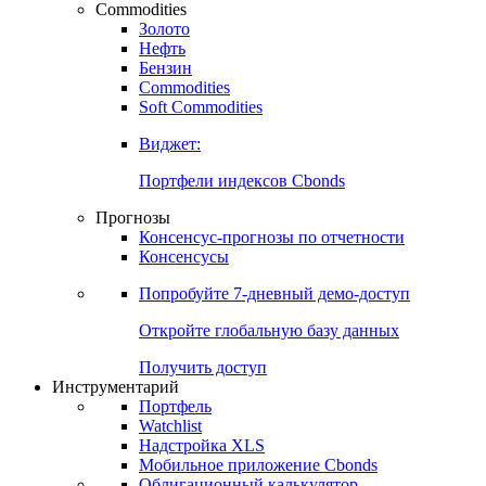
Commodities
Золото
Нефть
Бензин
Commodities
Soft Commodities
Виджет:
Портфели индексов Cbonds
Прогнозы
Консенсус-прогнозы по отчетности
Консенсусы
Попробуйте
7-дневный
демо-доступ
Откройте глобальную базу данных
Получить доступ
Инструментарий
Портфель
Watchlist
Надстройка XLS
Мобильное приложение Cbonds
Облигационный калькулятор