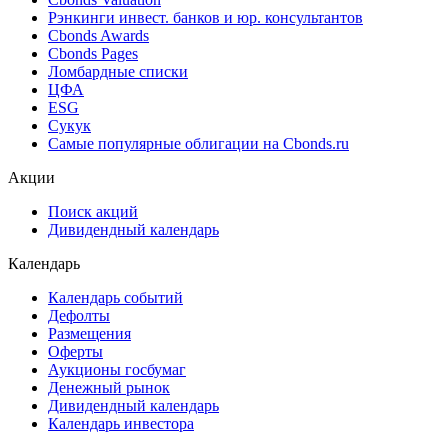
Рэнкинги инвест. банков и юр. консультантов
Cbonds Awards
Cbonds Pages
Ломбардные списки
ЦФА
ESG
Сукук
Самые популярные облигации на Cbonds.ru
Акции
Поиск акций
Дивидендный календарь
Календарь
Календарь событий
Дефолты
Размещения
Оферты
Аукционы госбумаг
Денежный рынок
Дивидендный календарь
Календарь инвестора