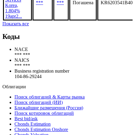
***
***
Погашена
KR6203541B40
Korea,
1.804%
19apr2...
Показать все
Коды
NACE
*** ***
NAICS
*** ***
Business registration number
104-86-29244
Облигации
Поиск облигаций & Карты рынка
Поиск облигаций (ИИ)
Ближайшие размещения (Россия)
Поиск котировок облигаций
Best bid/ask
Cbonds Estimation
Cbonds Estimation Onshore
Cbonds Valuation