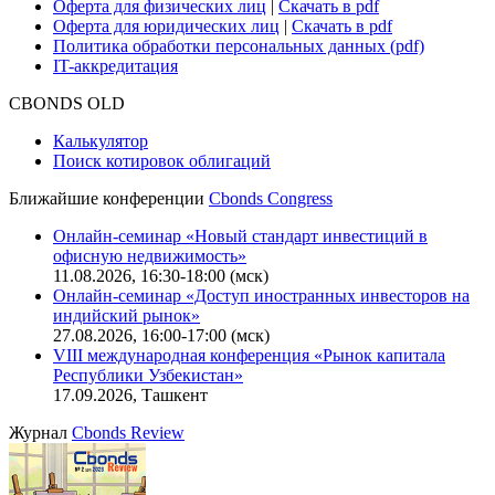
Оферта для физических лиц
|
Скачать в pdf
Оферта для юридических лиц
|
Скачать в pdf
Политика обработки персональных данных (pdf)
IT-аккредитация
CBONDS OLD
Калькулятор
Поиск котировок облигаций
Ближайшие конференции
Cbonds Congress
Онлайн-семинар «Новый стандарт инвестиций в
офисную недвижимость»
11.08.2026, 16:30-18:00 (мск)
Онлайн-семинар «Доступ иностранных инвесторов на
индийский рынок»
27.08.2026, 16:00-17:00 (мск)
VIII международная конференция «Рынок капитала
Республики Узбекистан»
17.09.2026, Ташкент
Журнал
Cbonds Review