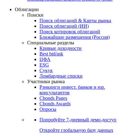
Облигации
Поиски
Поиск облигаций & Карты рынка
Поиск облигаций (ИИ)
Поиск котировок облигаций
Ближайшие размещения (Россия)
Специальные разделы
Кривые доходности
Best bid/ask
ЦФА
ESG
Сукук
Ломбардные списки
Участники рынка
Рэнкинги инвест. банков и юр.
консультантов
Cbonds Pages
Cbonds Awards
Опросы
Попробуйте
7-дневный
демо-доступ
Откройте глобальную базу данных