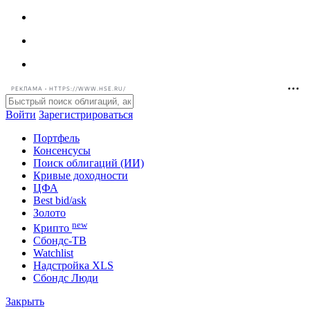
РЕКЛАМА • HTTPS://WWW.HSE.RU/
Войти
Зарегистрироваться
Портфель
Консенсусы
Поиск облигаций (ИИ)
Кривые доходности
ЦФА
Best bid/ask
Золото
new
Крипто
Сбондс-ТВ
Watchlist