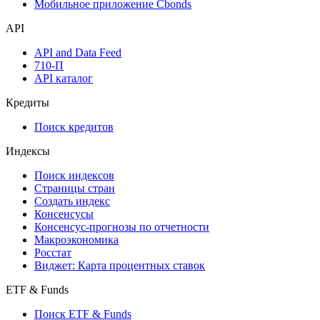
Надстройка Excel
Watchlist
Виджеты акций и облигаций
Мобильное приложение Cbonds
API
API and Data Feed
710-П
API каталог
Кредиты
Поиск кредитов
Индексы
Поиск индексов
Страницы стран
Создать индекс
Консенсусы
Консенсус-прогнозы по отчетности
Макроэкономика
Росстат
Виджет: Карта процентных ставок