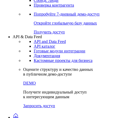
Сохраненные запросы
Виджеты акций и облигаций
Чат
Сбондс Люди
Проверка контрагента
Попробуйте
7-дневный
демо-доступ
Откройте глобальную базу данных
Получить доступ
API & Data Feed
API and Data Feed
API каталог
Готовые модули интеграции
Документация
Кастомные проекты для бизнеса
Оцените структуру и качество данных
в публичном демо-доступе
DEMO
Получите индивидуальный доступ
к интересующим данным