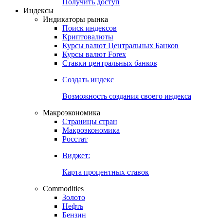
Попробуйте
7-дневный
демо-доступ
Откройте глобальную базу данных
Получить доступ
Индексы
Индикаторы рынка
Поиск индексов
Криптовалюты
Курсы валют Центральных Банков
Курсы валют Forex
Ставки центральных банков
Создать индекс
Возможность создания своего индекса
Макроэкономика
Страницы стран
Макроэкономика
Росстат
Виджет:
Карта процентных ставок