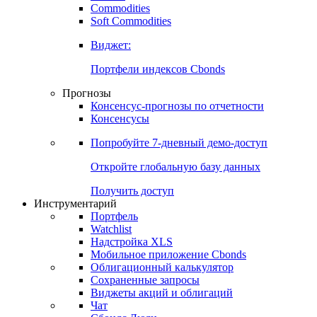
Commodities
Золото
Нефть
Бензин
Commodities
Soft Commodities
Виджет:
Портфели индексов Cbonds
Прогнозы
Консенсус-прогнозы по отчетности
Консенсусы
Попробуйте
7-дневный
демо-доступ
Откройте глобальную базу данных
Получить доступ
Инструментарий
Портфель
Watchlist
Надстройка XLS
Мобильное приложение Cbonds
Облигационный калькулятор