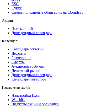
Cbonds Awards
Cbonds Pages
Ломбардные списки
ЦФА
ESG
Сукук
Самые популярные облигации на Cbonds.ru
Акции
Поиск акций
Дивидендный календарь
Календарь
Календарь событий
Дефолты
Размещения
Оферты
Аукционы госбумаг
Денежный рынок
Дивидендный календарь
Календарь инвестора
Инструментарий