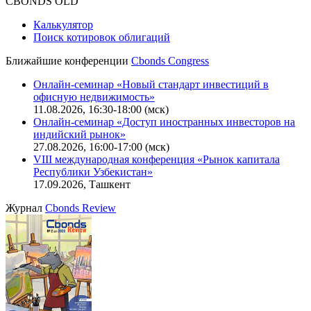
Оферта для юридических лиц
|
Скачать в pdf
Политика обработки персональных данных (pdf)
IT-аккредитация
CBONDS OLD
Калькулятор
Поиск котировок облигаций
Ближайшие конференции
Cbonds Congress
Онлайн-семинар «Новый стандарт инвестиций в
офисную недвижимость»
11.08.2026, 16:30-18:00 (мск)
Онлайн-семинар «Доступ иностранных инвесторов на
индийский рынок»
27.08.2026, 16:00-17:00 (мск)
VIII международная конференция «Рынок капитала
Республики Узбекистан»
17.09.2026, Ташкент
Журнал
Cbonds Review