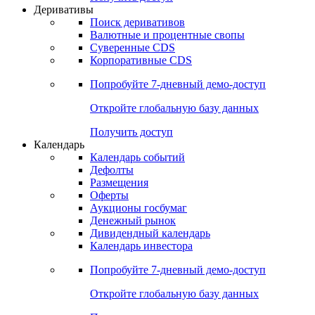
Откройте глобальную базу данных
Получить доступ
Деривативы
Поиск деривативов
Валютные и процентные свопы
Суверенные CDS
Корпоративные CDS
Попробуйте
7-дневный
демо-доступ
Откройте глобальную базу данных
Получить доступ
Календарь
Календарь событий
Дефолты
Размещения
Оферты
Аукционы госбумаг
Денежный рынок
Дивидендный календарь
Календарь инвестора