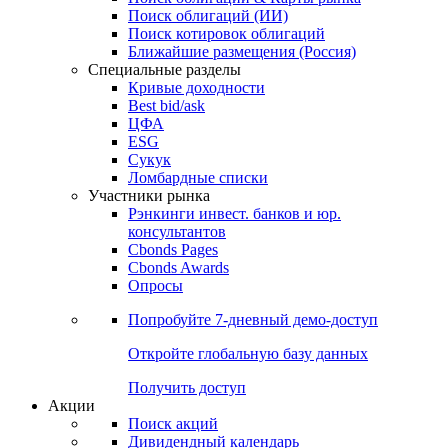
Облигации
Поиски
Поиск облигаций & Карты рынка
Поиск облигаций (ИИ)
Поиск котировок облигаций
Ближайшие размещения (Россия)
Специальные разделы
Кривые доходности
Best bid/ask
ЦФА
ESG
Сукук
Ломбардные списки
Участники рынка
Рэнкинги инвест. банков и юр.
консультантов
Cbonds Pages
Cbonds Awards
Опросы
Попробуйте
7-дневный
демо-доступ
Откройте глобальную базу данных