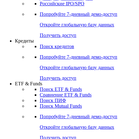
Получить доступ
Акции
Поиск акций
Дивидендный календарь
Российские IPO/SPO
Попробуйте
7-дневный
демо-доступ
Откройте глобальную базу данных
Получить доступ
Кредиты
Поиск кредитов
Попробуйте
7-дневный
демо-доступ
Откройте глобальную базу данных
Получить доступ
ETF & Funds
Поиск ETF & Funds
Сравнение ETF & Funds
Поиск ПИФ
Поиск Mutual Funds
Попробуйте
7-дневный
демо-доступ