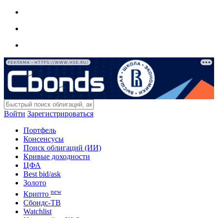
РЕКЛАМА • HTTPS://WWW.HSE.RU/
Войти
Зарегистрироваться
Портфель
Консенсусы
Поиск облигаций (ИИ)
Кривые доходности
ЦФА
Best bid/ask
Золото
new
Крипто
Сбондс-ТВ
Watchlist