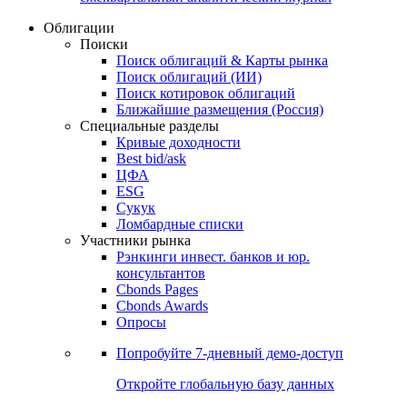
Облигации
Поиски
Поиск облигаций & Карты рынка
Поиск облигаций (ИИ)
Поиск котировок облигаций
Ближайшие размещения (Россия)
Специальные разделы
Кривые доходности
Best bid/ask
ЦФА
ESG
Сукук
Ломбардные списки
Участники рынка
Рэнкинги инвест. банков и юр.
консультантов
Cbonds Pages
Cbonds Awards
Опросы
Попробуйте
7-дневный
демо-доступ
Откройте глобальную базу данных