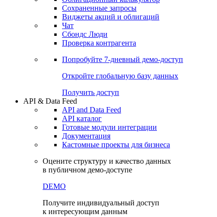
Сохраненные запросы
Виджеты акций и облигаций
Чат
Сбондс Люди
Проверка контрагента
Попробуйте
7-дневный
демо-доступ
Откройте глобальную базу данных
Получить доступ
API & Data Feed
API and Data Feed
API каталог
Готовые модули интеграции
Документация
Кастомные проекты для бизнеса
Оцените структуру и качество данных
в публичном демо-доступе
DEMO
Получите индивидуальный доступ
к интересующим данным