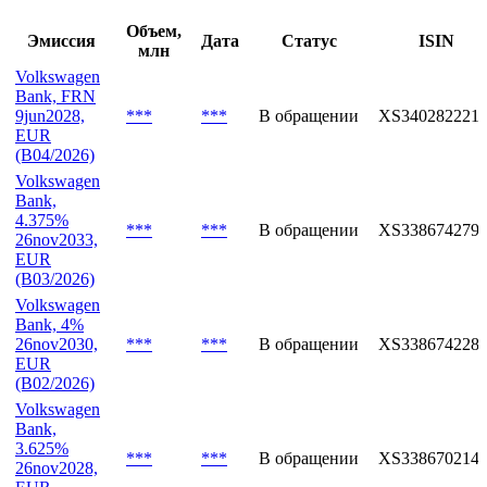
Объем,
Эмиссия
Дата
Статус
ISIN
млн
Volkswagen
Bank, FRN
9jun2028,
***
***
В обращении
XS340282221
EUR
(B04/2026)
Volkswagen
Bank,
4.375%
***
***
В обращении
XS338674279
26nov2033,
EUR
(B03/2026)
Volkswagen
Bank, 4%
26nov2030,
***
***
В обращении
XS338674228
EUR
(B02/2026)
Volkswagen
Bank,
3.625%
***
***
В обращении
XS338670214
26nov2028,