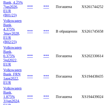
Bank, 4.25%
7jan2026,
***
***
Погашена
XS261744252
EUR
(B01/23)
Volkswagen
Bank,
4.375%
***
***
В обращении
XS261745658
3may2028,
EUR
(B02/23)
Volkswagen
Bank,
0.375%
***
***
Погашена
XS202330614
5jul2022,
EUR
Volkswagen
Bank, FRN
***
***
Погашена
XS194438435
1aug2022,
EUR
Volkswagen
Bank,
1.875%
***
***
Погашена
XS194439024
31jan2024,