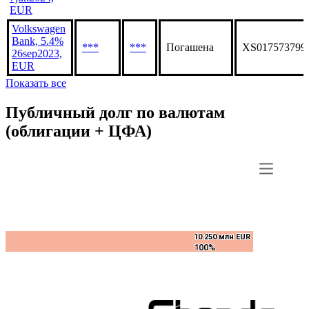
EUR
Volkswagen
Bank, 5.4%
***
***
Погашена
XS017573799
26sep2023,
EUR
Показать все
Публичный долг по валютам
(облигации + ЦФА)
10 250 млн EUR
10 250 млн EUR
100%
100%