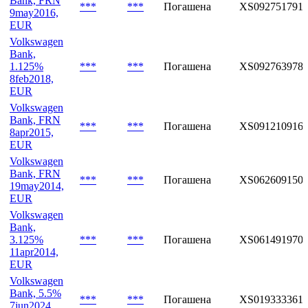
Bank, FRN
***
***
Погашена
XS0927517911
9may2016,
EUR
Volkswagen
Bank,
1.125%
***
***
Погашена
XS092763978
8feb2018,
EUR
Volkswagen
Bank, FRN
***
***
Погашена
XS091210916
8apr2015,
EUR
Volkswagen
Bank, FRN
***
***
Погашена
XS062609150
19may2014,
EUR
Volkswagen
Bank,
3.125%
***
***
Погашена
XS061491970
11apr2014,
EUR
Volkswagen
Bank, 5.5%
***
***
Погашена
XS019333361
7jun2024,