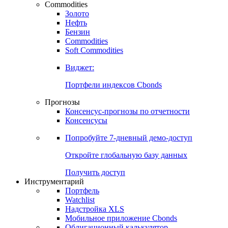
Commodities
Золото
Нефть
Бензин
Commodities
Soft Commodities
Виджет:
Портфели индексов Cbonds
Прогнозы
Консенсус-прогнозы по отчетности
Консенсусы
Попробуйте
7-дневный
демо-доступ
Откройте глобальную базу данных
Получить доступ
Инструментарий
Портфель
Watchlist
Надстройка XLS
Мобильное приложение Cbonds
Облигационный калькулятор