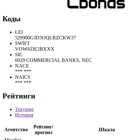
Коды
LEI
529900GJD3OQLRZCKW37
SWIFT
VOWADE2BXXX
SIC
6029 COMMERCIAL BANKS, NEC
NACE
*** ***
NAICS
*** ***
Рейтинги
Текущие
История
Рейтинг/
Агентство
Шкала
прогноз
Moody's