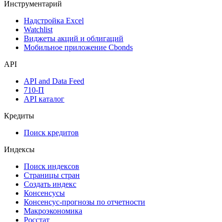
Инструментарий
Надстройка Excel
Watchlist
Виджеты акций и облигаций
Мобильное приложение Cbonds
API
API and Data Feed
710-П
API каталог
Кредиты
Поиск кредитов
Индексы
Поиск индексов
Страницы стран
Создать индекс
Консенсусы
Консенсус-прогнозы по отчетности
Макроэкономика
Росстат