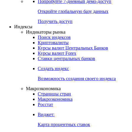
Попробуйте
7-дневный
демо-доступ
Откройте глобальную базу данных
Получить доступ
Индексы
Индикаторы рынка
Поиск индексов
Криптовалюты
Курсы валют Центральных Банков
Курсы валют Forex
Ставки центральных банков
Создать индекс
Возможность создания своего индекса
Макроэкономика
Страницы стран
Макроэкономика
Росстат
Виджет:
Карта процентных ставок