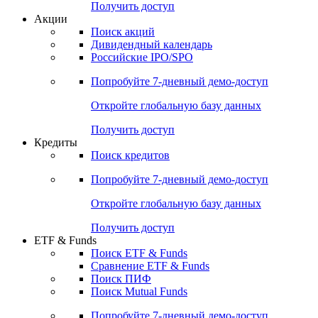
Получить доступ
Акции
Поиск акций
Дивидендный календарь
Российские IPO/SPO
Попробуйте
7-дневный
демо-доступ
Откройте глобальную базу данных
Получить доступ
Кредиты
Поиск кредитов
Попробуйте
7-дневный
демо-доступ
Откройте глобальную базу данных
Получить доступ
ETF & Funds
Поиск ETF & Funds
Сравнение ETF & Funds
Поиск ПИФ
Поиск Mutual Funds
Попробуйте
7-дневный
демо-доступ