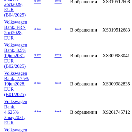
***
***
В обращении
XS319512608
2oct2029,
EUR
(B04/2025)
Volkswagen
Bank, FRN
***
***
В обращении
XS319512683
2oct2028,
EUR
Volkswagen
Bank, 3.5%
19jun2031,
***
***
В обращении
XS309983041
EUR
(B02/2025)
Volkswagen
Bank, 2.75%
19jun2028,
***
***
В обращении
XS309982835
EUR
(B01/2025)
Volkswagen
Bank,
4.625%
***
***
В обращении
XS261745712
3may2031,
EUR
Volkswagen