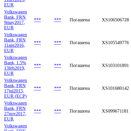
EUR
Volkswagen
Bank, FRN
***
***
Погашена
XS106506728
9may2017,
EUR
Volkswagen
Bank, FRN
***
***
Погашена
XS105549776
11apr2016,
EUR
Volkswagen
Bank, 1.5%
***
***
Погашена
XS1031018911
13feb2019,
EUR
Volkswagen
Bank, FRN
***
***
Погашена
XS101680142
17jul2015,
EUR (ECP)
Volkswagen
Bank, FRN
***
***
Погашена
XS0996711817
27nov2017,
EUR
Volkswagen