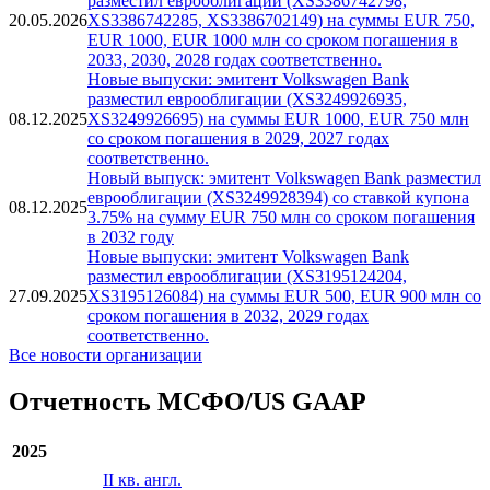
разместил еврооблигации (XS3386742798,
20.05.2026
XS3386742285, XS3386702149) на суммы EUR 750,
EUR 1000, EUR 1000 млн со сроком погашения в
2033, 2030, 2028 годах соответственно.
Новые выпуски: эмитент Volkswagen Bank
разместил еврооблигации (XS3249926935,
08.12.2025
XS3249926695) на суммы EUR 1000, EUR 750 млн
со сроком погашения в 2029, 2027 годах
соответственно.
Новый выпуск: эмитент Volkswagen Bank разместил
еврооблигации (XS3249928394) со ставкой купона
08.12.2025
3.75% на сумму EUR 750 млн со сроком погашения
в 2032 году
Новые выпуски: эмитент Volkswagen Bank
разместил еврооблигации (XS3195124204,
27.09.2025
XS3195126084) на суммы EUR 500, EUR 900 млн со
сроком погашения в 2032, 2029 годах
соответственно.
Все новости организации
Отчетность МСФО/US GAAP
2025
II кв. англ.