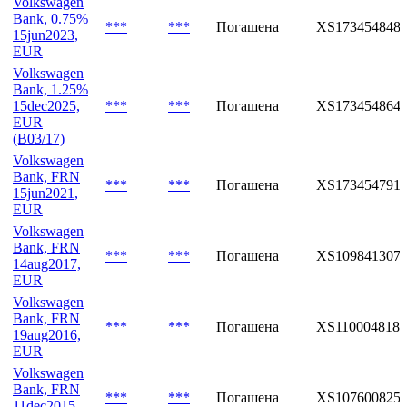
Volkswagen
Bank, 0.75%
***
***
Погашена
XS173454848
15jun2023,
EUR
Volkswagen
Bank, 1.25%
15dec2025,
***
***
Погашена
XS173454864
EUR
(B03/17)
Volkswagen
Bank, FRN
***
***
Погашена
XS173454791
15jun2021,
EUR
Volkswagen
Bank, FRN
***
***
Погашена
XS109841307
14aug2017,
EUR
Volkswagen
Bank, FRN
***
***
Погашена
XS1100048187
19aug2016,
EUR
Volkswagen
Bank, FRN
***
***
Погашена
XS107600825
11dec2015,