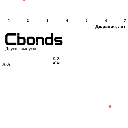
A-
A+