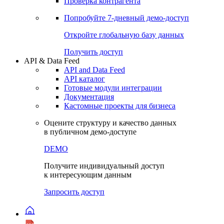
Виджеты акций и облигаций
Чат
Сбондс Люди
Проверка контрагента
Попробуйте
7-дневный
демо-доступ
Откройте глобальную базу данных
Получить доступ
API & Data Feed
API and Data Feed
API каталог
Готовые модули интеграции
Документация
Кастомные проекты для бизнеса
Оцените структуру и качество данных
в публичном демо-доступе
DEMO
Получите индивидуальный доступ
к интересующим данным
Запросить доступ