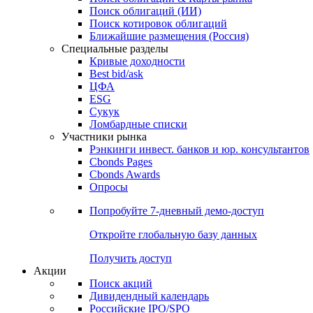
Облигации
Поиски
Поиск облигаций & Карты рынка
Поиск облигаций (ИИ)
Поиск котировок облигаций
Ближайшие размещения (Россия)
Специальные разделы
Кривые доходности
Best bid/ask
ЦФА
ESG
Сукук
Ломбардные списки
Участники рынка
Рэнкинги инвест. банков и юр. консультантов
Cbonds Pages
Cbonds Awards
Опросы
Попробуйте
7-дневный
демо-доступ
Откройте глобальную базу данных
Получить доступ