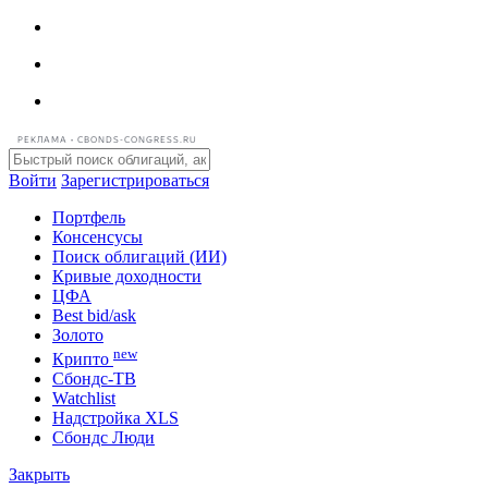
РЕКЛАМА • CBONDS-CONGRESS.RU
Войти
Зарегистрироваться
Портфель
Консенсусы
Поиск облигаций (ИИ)
Кривые доходности
ЦФА
Best bid/ask
Золото
new
Крипто
Сбондс-ТВ
Watchlist
Надстройка XLS