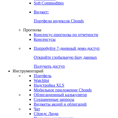
Золото
Нефть
Бензин
Commodities
Soft Commodities
Виджет:
Портфели индексов Cbonds
Прогнозы
Консенсус-прогнозы по отчетности
Консенсусы
Попробуйте
7-дневный
демо-доступ
Откройте глобальную базу данных
Получить доступ
Инструментарий
Портфель
Watchlist
Надстройка XLS
Мобильное приложение Cbonds
Облигационный калькулятор
Сохраненные запросы