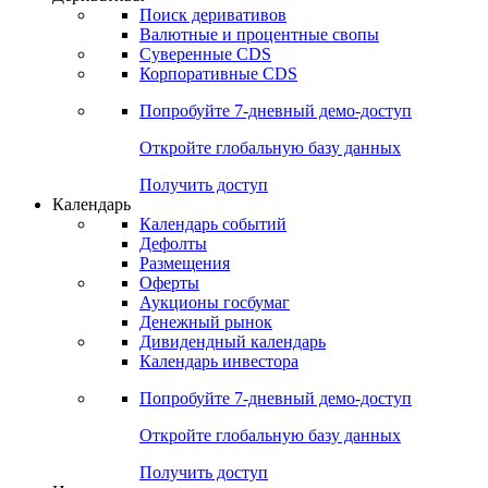
Откройте глобальную базу данных
Получить доступ
Деривативы
Поиск деривативов
Валютные и процентные свопы
Суверенные CDS
Корпоративные CDS
Попробуйте
7-дневный
демо-доступ
Откройте глобальную базу данных
Получить доступ
Календарь
Календарь событий
Дефолты
Размещения
Оферты
Аукционы госбумаг
Денежный рынок
Дивидендный календарь
Календарь инвестора
Попробуйте
7-дневный
демо-доступ