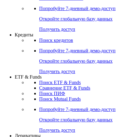
Акции
Поиск акций
Дивидендный календарь
Российские IPO/SPO
Попробуйте
7-дневный
демо-доступ
Откройте глобальную базу данных
Получить доступ
Кредиты
Поиск кредитов
Попробуйте
7-дневный
демо-доступ
Откройте глобальную базу данных
Получить доступ
ETF & Funds
Поиск ETF & Funds
Сравнение ETF & Funds
Поиск ПИФ
Поиск Mutual Funds
Попробуйте
7-дневный
демо-доступ