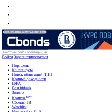
РЕКЛАМА • HTTPS://WWW.HSE.RU/
Войти
Зарегистрироваться
Портфель
Консенсусы
Поиск облигаций (ИИ)
Кривые доходности
ЦФА
Best bid/ask
Золото
new
Крипто
Сбондс-ТВ
Watchlist
Надстройка XLS