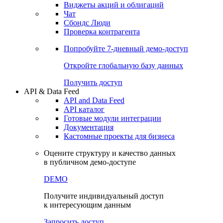
Виджеты акций и облигаций
Чат
Сбондс Люди
Проверка контрагента
Попробуйте
7-дневный
демо-доступ
Откройте глобальную базу данных
Получить доступ
API & Data Feed
API and Data Feed
API каталог
Готовые модули интеграции
Документация
Кастомные проекты для бизнеса
Оцените структуру и качество данных
в публичном демо-доступе
DEMO
Получите индивидуальный доступ
к интересующим данным
Запросить доступ