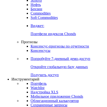
Золото
Нефть
Бензин
Commodities
Soft Commodities
Виджет:
Портфели индексов Cbonds
Прогнозы
Консенсус-прогнозы по отчетности
Консенсусы
Попробуйте
7-дневный
демо-доступ
Откройте глобальную базу данных
Получить доступ
Инструментарий
Портфель
Watchlist
Надстройка XLS
Мобильное приложение Cbonds
Облигационный калькулятор
Сохраненные запросы