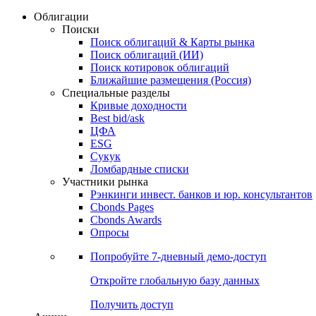
Облигации
Поиски
Поиск облигаций & Карты рынка
Поиск облигаций (ИИ)
Поиск котировок облигаций
Ближайшие размещения (Россия)
Специальные разделы
Кривые доходности
Best bid/ask
ЦФА
ESG
Сукук
Ломбардные списки
Участники рынка
Рэнкинги инвест. банков и юр. консультантов
Cbonds Pages
Cbonds Awards
Опросы
Попробуйте
7-дневный
демо-доступ
Откройте глобальную базу данных
Получить доступ