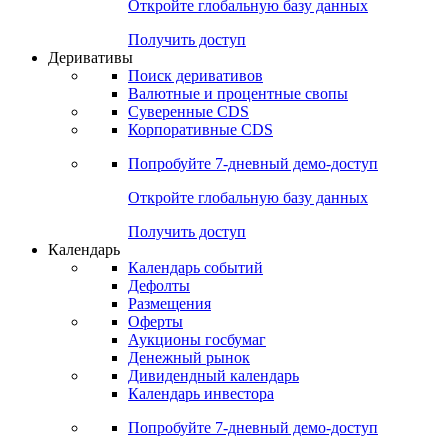
Откройте глобальную базу данных
Получить доступ
Деривативы
Поиск деривативов
Валютные и процентные свопы
Суверенные CDS
Корпоративные CDS
Попробуйте
7-дневный
демо-доступ
Откройте глобальную базу данных
Получить доступ
Календарь
Календарь событий
Дефолты
Размещения
Оферты
Аукционы госбумаг
Денежный рынок
Дивидендный календарь
Календарь инвестора
Попробуйте
7-дневный
демо-доступ