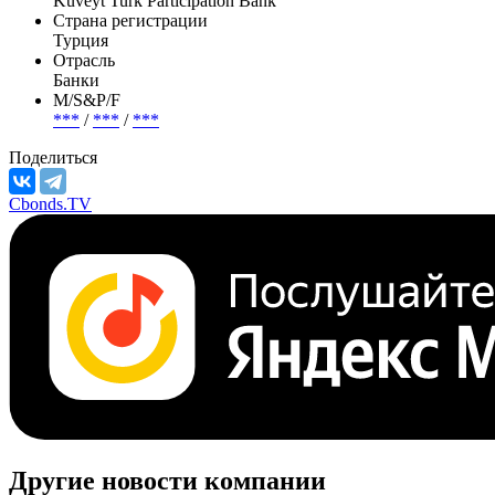
Kuveyt Turk Participation Bank
Страна регистрации
Турция
Отрасль
Банки
М/S&P/F
***
/
***
/
***
Поделиться
Cbonds.TV
Другие новости компании