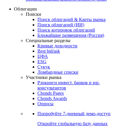
Облигации
Поиски
Поиск облигаций & Карты рынка
Поиск облигаций (ИИ)
Поиск котировок облигаций
Ближайшие размещения (Россия)
Специальные разделы
Кривые доходности
Best bid/ask
ЦФА
ESG
Сукук
Ломбардные списки
Участники рынка
Рэнкинги инвест. банков и юр.
консультантов
Cbonds Pages
Cbonds Awards
Опросы
Попробуйте
7-дневный
демо-доступ
Откройте глобальную базу данных