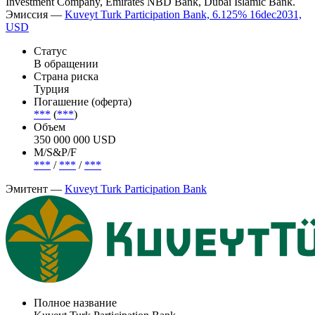
Investment Company, Emirates NBD Bank, Dubai Islamic Bank.
Эмиссия —
Kuveyt Turk Participation Bank, 6.125% 16dec2031,
USD
Статус
В обращении
Страна риска
Турция
Погашение (оферта)
***
(
***
)
Объем
350 000 000 USD
М/S&P/F
***
/
***
/
***
Эмитент —
Kuveyt Turk Participation Bank
Полное название