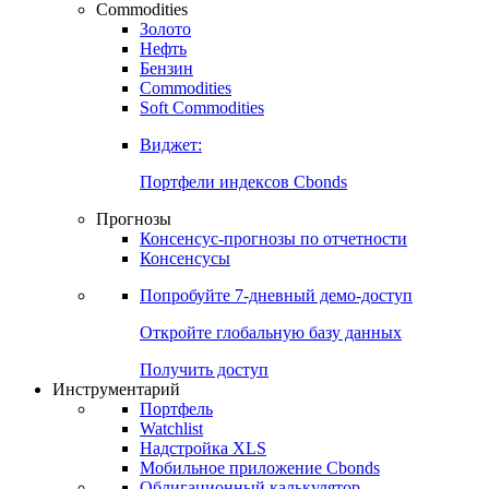
Commodities
Золото
Нефть
Бензин
Commodities
Soft Commodities
Виджет:
Портфели индексов Cbonds
Прогнозы
Консенсус-прогнозы по отчетности
Консенсусы
Попробуйте
7-дневный
демо-доступ
Откройте глобальную базу данных
Получить доступ
Инструментарий
Портфель
Watchlist
Надстройка XLS
Мобильное приложение Cbonds
Облигационный калькулятор