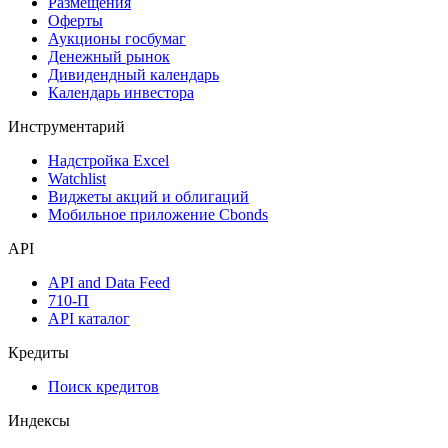
Размещения
Оферты
Аукционы госбумаг
Денежный рынок
Дивидендный календарь
Календарь инвестора
Инструментарий
Надстройка Excel
Watchlist
Виджеты акций и облигаций
Мобильное приложение Cbonds
API
API and Data Feed
710-П
API каталог
Кредиты
Поиск кредитов
Индексы