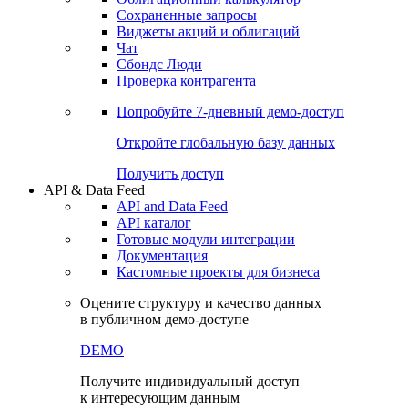
Сохраненные запросы
Виджеты акций и облигаций
Чат
Сбондс Люди
Проверка контрагента
Попробуйте
7-дневный
демо-доступ
Откройте глобальную базу данных
Получить доступ
API & Data Feed
API and Data Feed
API каталог
Готовые модули интеграции
Документация
Кастомные проекты для бизнеса
Оцените структуру и качество данных
в публичном демо-доступе
DEMO
Получите индивидуальный доступ
к интересующим данным