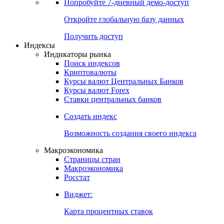
Попробуйте
7-дневный
демо-доступ
Откройте глобальную базу данных
Получить доступ
Индексы
Индикаторы рынка
Поиск индексов
Криптовалюты
Курсы валют Центральных Банков
Курсы валют Forex
Ставки центральных банков
Создать индекс
Возможность создания своего индекса
Макроэкономика
Страницы стран
Макроэкономика
Росстат
Виджет:
Карта процентных ставок