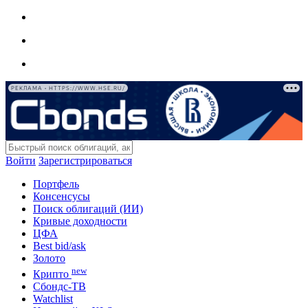
РЕКЛАМА • HTTPS://WWW.HSE.RU/
Войти
Зарегистрироваться
Портфель
Консенсусы
Поиск облигаций (ИИ)
Кривые доходности
ЦФА
Best bid/ask
Золото
new
Крипто
Сбондс-ТВ
Watchlist