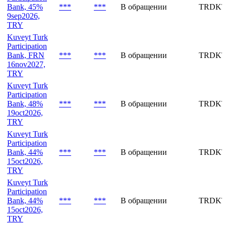
Bank, 45%
***
***
В обращении
TRDKT
9sep2026,
TRY
Kuveyt Turk
Participation
Bank, FRN
***
***
В обращении
TRDKT
16nov2027,
TRY
Kuveyt Turk
Participation
Bank, 48%
***
***
В обращении
TRDKT
19oct2026,
TRY
Kuveyt Turk
Participation
Bank, 44%
***
***
В обращении
TRDKT
15oct2026,
TRY
Kuveyt Turk
Participation
Bank, 44%
***
***
В обращении
TRDKT
15oct2026,
TRY