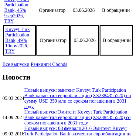
Participation
Bank, 45%
Организатор
03.06.2026
В обращении
9sep2026,
TRY
Kuveyt Turk
Participation
Bank, 49%
Организатор
03.06.2026
В обращении
10nov2026,
TRY
Все выпуски
Рэнкинги Cbonds
Новости
Новый выпуск: эмитент Kuveyt Turk Participation
Bank разместил еврооблигации (XS2384355520) на
05.03.2024
сумму USD 350 млн со сроком погашения в 2031
году
Новый выпуск: Эмитент Kuveyt Turk Participation
14.09.2021
Bank разместил еврооблигации (XS2384355520) со
сроком погашения в 2031 году
Новый выпуск: 08 февраля 2016 Эмитент Kuveyt
09.02.2016
Turk Participation Bank разместил еврооблигации на