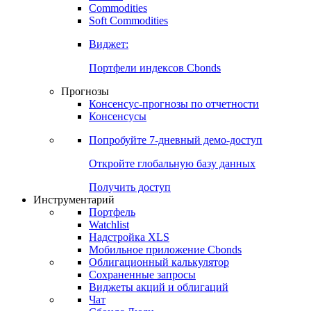
Commodities
Soft Commodities
Виджет:
Портфели индексов Cbonds
Прогнозы
Консенсус-прогнозы по отчетности
Консенсусы
Попробуйте
7-дневный
демо-доступ
Откройте глобальную базу данных
Получить доступ
Инструментарий
Портфель
Watchlist
Надстройка XLS
Мобильное приложение Cbonds
Облигационный калькулятор
Сохраненные запросы
Виджеты акций и облигаций
Чат