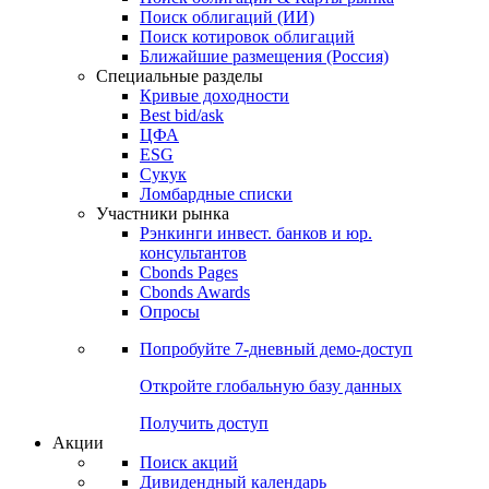
Поиск облигаций (ИИ)
Поиск котировок облигаций
Ближайшие размещения (Россия)
Специальные разделы
Кривые доходности
Best bid/ask
ЦФА
ESG
Сукук
Ломбардные списки
Участники рынка
Рэнкинги инвест. банков и юр.
консультантов
Cbonds Pages
Cbonds Awards
Опросы
Попробуйте
7-дневный
демо-доступ
Откройте глобальную базу данных
Получить доступ
Акции
Поиск акций
Дивидендный календарь