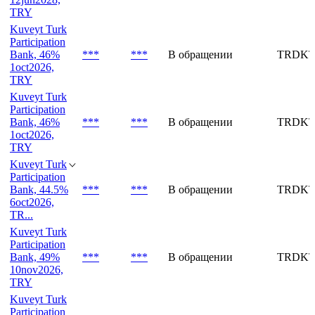
TRY
Kuveyt Turk
Participation
Bank, 46%
***
***
В обращении
TRDKT
1oct2026,
TRY
Kuveyt Turk
Participation
Bank, 46%
***
***
В обращении
TRDKT
1oct2026,
TRY
Kuveyt Turk
Participation
Bank, 44.5%
***
***
В обращении
TRDKT
6oct2026,
TR...
Kuveyt Turk
Participation
Bank, 49%
***
***
В обращении
TRDKT
10nov2026,
TRY
Kuveyt Turk
Participation