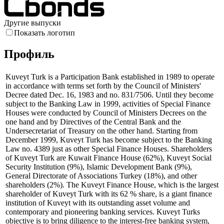
Другие выпуски
Показать логотип
Профиль
Kuveyt Turk is a Participation Bank established in 1989 to operate
in accordance with terms set forth by the Council of Ministers'
Decree dated Dec. 16, 1983 and no. 831/7506. Until they become
subject to the Banking Law in 1999, activities of Special Finance
Houses were conducted by Council of Ministers Decrees on the
one hand and by Directives of the Central Bank and the
Undersecretariat of Treasury on the other hand. Starting from
December 1999, Kuveyt Turk has become subject to the Banking
Law no. 4389 just as other Special Finance Houses. Shareholders
of Kuveyt Turk are Kuwait Finance House (62%), Kuveyt Social
Security Institution (9%), Islamic Development Bank (9%),
General Directorate of Associations Turkey (18%), and other
shareholders (2%). The Kuveyt Finance House, which is the largest
shareholder of Kuveyt Turk with its 62 % share, is a giant finance
institution of Kuveyt with its outstanding asset volume and
contemporary and pioneering banking services. Kuveyt Turks
objective is to bring diligence to the interest-free banking system,