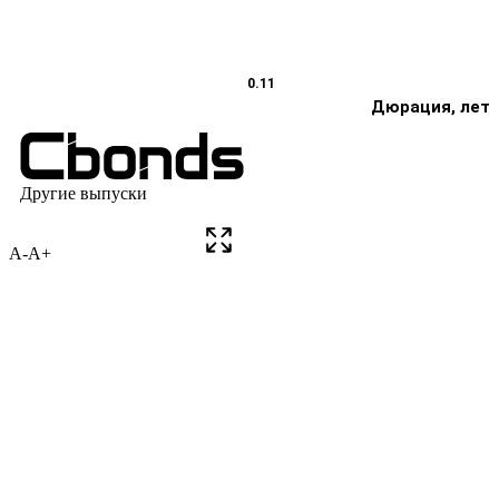
A-
A+