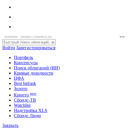
РЕКЛАМА • CBONDS-CONGRESS.RU
Войти
Зарегистрироваться
Портфель
Консенсусы
Поиск облигаций (ИИ)
Кривые доходности
ЦФА
Best bid/ask
Золото
new
Крипто
Сбондс-ТВ
Watchlist
Надстройка XLS
Сбондс Люди
Закрыть