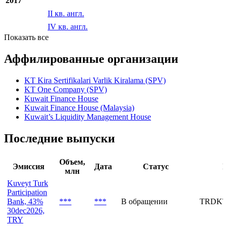
2017
II кв. англ.
IV кв. англ.
Показать все
Аффилированные организации
KT Kira Sertifikalari Varlik Kiralama (SPV)
KT One Company (SPV)
Kuwait Finance House
Kuwait Finance House (Malaysia)
Kuwait’s Liquidity Management House
Последние выпуски
Объем,
Эмиссия
Дата
Статус
I
млн
Kuveyt Turk
Participation
Bank, 43%
***
***
В обращении
TRDKT
30dec2026,
TRY