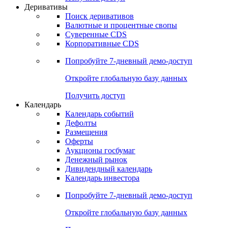
Деривативы
Поиск деривативов
Валютные и процентные свопы
Суверенные CDS
Корпоративные CDS
Попробуйте
7-дневный
демо-доступ
Откройте глобальную базу данных
Получить доступ
Календарь
Календарь событий
Дефолты
Размещения
Оферты
Аукционы госбумаг
Денежный рынок
Дивидендный календарь
Календарь инвестора
Попробуйте
7-дневный
демо-доступ
Откройте глобальную базу данных