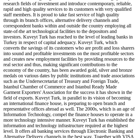
research fields of investment and introduce contemporary, reliable,
rapid and high quality services to its customers with very qualified
staff members. It is proud to take fast service of high quality
through its branch offices, alternative delivery channels and
correspondent banks within and outside the country employing all
state-of-the art technological facilities to the depositors and
investors. Kuveyt Turk has reached to the level of leading banks in
Turkey in respect of capital adequacy. Kuveyt Turk, which
converts the savings of its customers who are profit and loss sharers
into sound and profitable investments on the most profitable sectors
and creates new employment facilities by providing resources to the
real sector and thus, making significant contributions to the
economy of the country, has been awarded gold, silver and bronze
medals on various dates by public institutions and trade associations
such as the Undersecretariat of Treasury and Foreign Trade,
Istanbul Chamber of Commerce and Istanbul Ready Made
Garment Exporters' Association for the success it has shown in the
field of exports. Kuveyt Turk, in parallel to its vision of becoming
an international finance house, is preparing to open branch and
representative offices abroad as well. The 2000s, which is an age of
Information Technology, compel the finance houses to operate in a
more technology intensive manner. Kuveyt Turk has established the
information and technology infrastructure required at the highest
level. It offers all banking services through Electronic Banking and
Alternative Delivery channels in the best way. Together with VISA