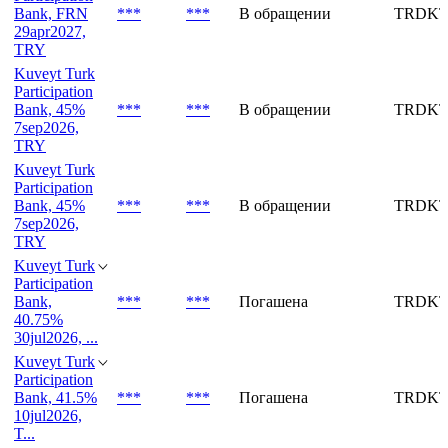
Bank, FRN
***
***
В обращении
TRDKT
29apr2027,
TRY
Kuveyt Turk
Participation
Bank, 45%
***
***
В обращении
TRDKT
7sep2026,
TRY
Kuveyt Turk
Participation
Bank, 45%
***
***
В обращении
TRDKT
7sep2026,
TRY
Kuveyt Turk
Participation
Bank,
***
***
Погашена
TRDKT
40.75%
30jul2026, ...
Kuveyt Turk
Participation
Bank, 41.5%
***
***
Погашена
TRDKT
10jul2026,
T...