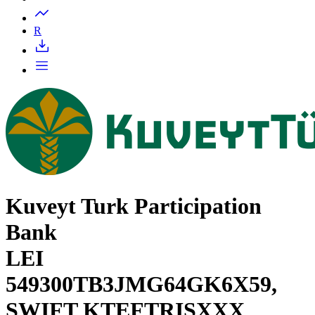
R
Kuveyt Turk Participation
Bank
LEI
549300TB3JMG64GK6X59,
SWIFT KTEFTRISXXX