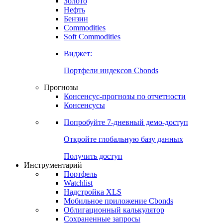
Золото
Нефть
Бензин
Commodities
Soft Commodities
Виджет:
Портфели индексов Cbonds
Прогнозы
Консенсус-прогнозы по отчетности
Консенсусы
Попробуйте
7-дневный
демо-доступ
Откройте глобальную базу данных
Получить доступ
Инструментарий
Портфель
Watchlist
Надстройка XLS
Мобильное приложение Cbonds
Облигационный калькулятор
Сохраненные запросы