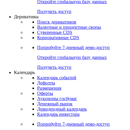
Откройте глобальную базу данных
Получить доступ
Деривативы
Поиск деривативов
Валютные и процентные свопы
Суверенные CDS
Корпоративные CDS
Попробуйте
7-дневный
демо-доступ
Откройте глобальную базу данных
Получить доступ
Календарь
Календарь событий
Дефолты
Размещения
Оферты
Аукционы госбумаг
Денежный рынок
Дивидендный календарь
Календарь инвестора
Попробуйте
7-дневный
демо-доступ