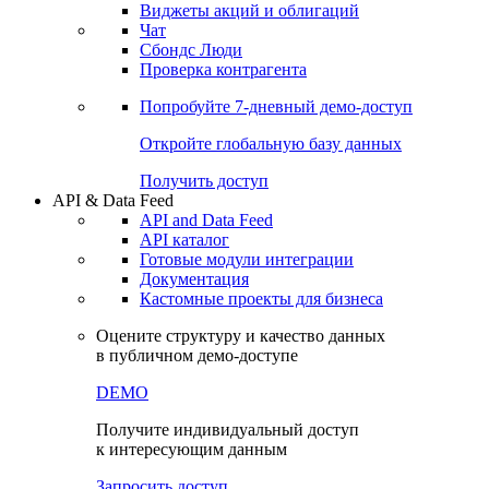
Виджеты акций и облигаций
Чат
Сбондс Люди
Проверка контрагента
Попробуйте
7-дневный
демо-доступ
Откройте глобальную базу данных
Получить доступ
API & Data Feed
API and Data Feed
API каталог
Готовые модули интеграции
Документация
Кастомные проекты для бизнеса
Оцените структуру и качество данных
в публичном демо-доступе
DEMO
Получите индивидуальный доступ
к интересующим данным
Запросить доступ