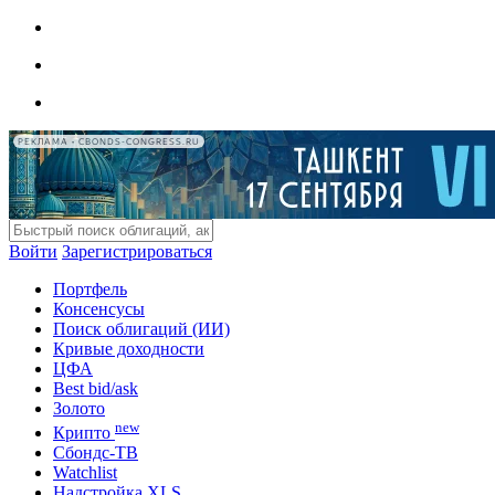
РЕКЛАМА • CBONDS-CONGRESS.RU
Войти
Зарегистрироваться
Портфель
Консенсусы
Поиск облигаций (ИИ)
Кривые доходности
ЦФА
Best bid/ask
Золото
new
Крипто
Сбондс-ТВ
Watchlist
Надстройка XLS