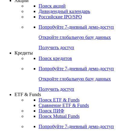
Акции
Поиск акций
Дивидендный календарь
Российские IPO/SPO
Попробуйте
7-дневный
демо-доступ
Откройте глобальную базу данных
Получить доступ
Кредиты
Поиск кредитов
Попробуйте
7-дневный
демо-доступ
Откройте глобальную базу данных
Получить доступ
ETF & Funds
Поиск ETF & Funds
Сравнение ETF & Funds
Поиск ПИФ
Поиск Mutual Funds
Попробуйте
7-дневный
демо-доступ