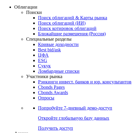
Облигации
Поиски
Поиск облигаций & Карты рынка
Поиск облигаций (ИИ)
Поиск котировок облигаций
Ближайшие размещения (Россия)
Специальные разделы
Кривые доходности
Best bid/ask
ЦФА
ESG
Сукук
Ломбардные списки
Участники рынка
Рэнкинги инвест. банков и юр. консультантов
Cbonds Pages
Cbonds Awards
Опросы
Попробуйте
7-дневный
демо-доступ
Откройте глобальную базу данных
Получить доступ