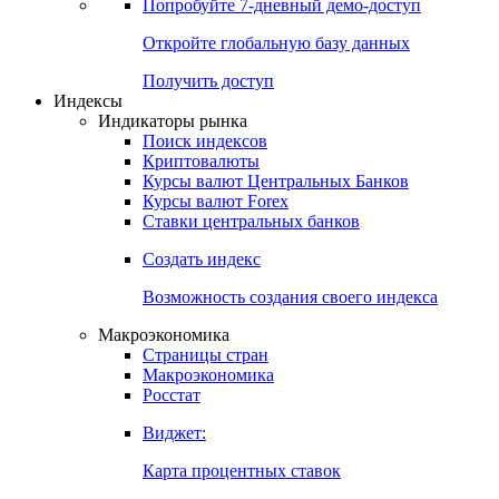
Попробуйте
7-дневный
демо-доступ
Откройте глобальную базу данных
Получить доступ
Индексы
Индикаторы рынка
Поиск индексов
Криптовалюты
Курсы валют Центральных Банков
Курсы валют Forex
Ставки центральных банков
Создать индекс
Возможность создания своего индекса
Макроэкономика
Страницы стран
Макроэкономика
Росстат
Виджет:
Карта процентных ставок