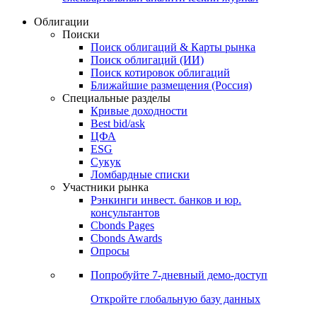
Облигации
Поиски
Поиск облигаций & Карты рынка
Поиск облигаций (ИИ)
Поиск котировок облигаций
Ближайшие размещения (Россия)
Специальные разделы
Кривые доходности
Best bid/ask
ЦФА
ESG
Сукук
Ломбардные списки
Участники рынка
Рэнкинги инвест. банков и юр.
консультантов
Cbonds Pages
Cbonds Awards
Опросы
Попробуйте
7-дневный
демо-доступ
Откройте глобальную базу данных