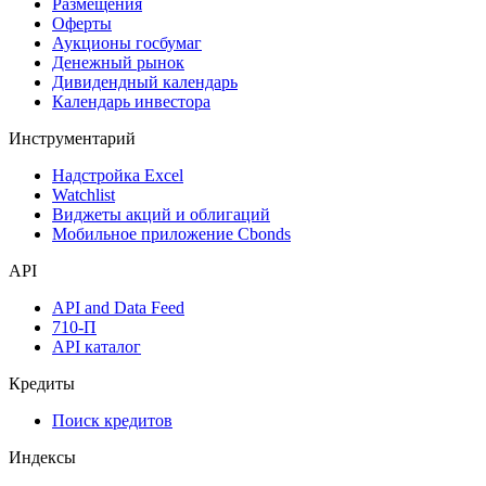
Размещения
Оферты
Аукционы госбумаг
Денежный рынок
Дивидендный календарь
Календарь инвестора
Инструментарий
Надстройка Excel
Watchlist
Виджеты акций и облигаций
Мобильное приложение Cbonds
API
API and Data Feed
710-П
API каталог
Кредиты
Поиск кредитов
Индексы