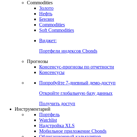
Commodities
Золото
Нефть
Бензин
Commodities
Soft Commodities
Виджет:
Портфели индексов Cbonds
Прогнозы
Консенсус-прогнозы по отчетности
Консенсусы
Попробуйте
7-дневный
демо-доступ
Откройте глобальную базу данных
Получить доступ
Инструментарий
Портфель
Watchlist
Надстройка XLS
Мобильное приложение Cbonds
Облигационный калькулятор