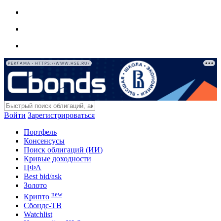
РЕКЛАМА • HTTPS://WWW.HSE.RU/
Войти
Зарегистрироваться
Портфель
Консенсусы
Поиск облигаций (ИИ)
Кривые доходности
ЦФА
Best bid/ask
Золото
new
Крипто
Сбондс-ТВ
Watchlist