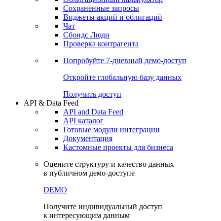
Сохраненные запросы
Виджеты акций и облигаций
Чат
Сбондс Люди
Проверка контрагента
Попробуйте
7-дневный
демо-доступ
Откройте глобальную базу данных
Получить доступ
API & Data Feed
API and Data Feed
API каталог
Готовые модули интеграции
Документация
Кастомные проекты для бизнеса
Оцените структуру и качество данных
в публичном демо-доступе
DEMO
Получите индивидуальный доступ
к интересующим данным