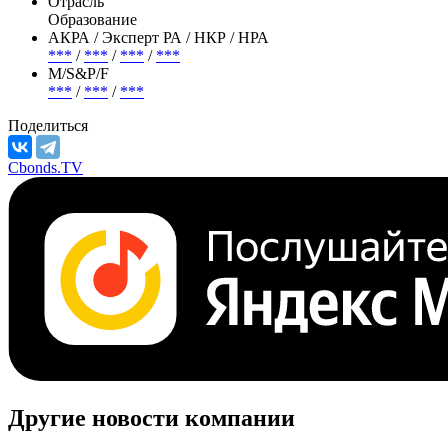
Отрасль
Образование
АКРА / Эксперт РА / НКР / НРА
***
/
***
/
***
/
***
М/S&P/F
***
/
***
/
***
Поделиться
Cbonds.TV
Другие новости компании