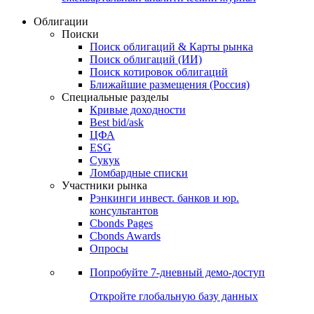
Облигации
Поиски
Поиск облигаций & Карты рынка
Поиск облигаций (ИИ)
Поиск котировок облигаций
Ближайшие размещения (Россия)
Специальные разделы
Кривые доходности
Best bid/ask
ЦФА
ESG
Сукук
Ломбардные списки
Участники рынка
Рэнкинги инвест. банков и юр.
консультантов
Cbonds Pages
Cbonds Awards
Опросы
Попробуйте
7-дневный
демо-доступ
Откройте глобальную базу данных