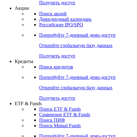
Получить доступ
Акции
Поиск акций
Дивидендный календарь
Российские IPO/SPO
Попробуйте
7-дневный
демо-доступ
Откройте глобальную базу данных
Получить доступ
Кредиты
Поиск кредитов
Попробуйте
7-дневный
демо-доступ
Откройте глобальную базу данных
Получить доступ
ETF & Funds
Поиск ETF & Funds
Сравнение ETF & Funds
Поиск ПИФ
Поиск Mutual Funds
Попробуйте
7-дневный
демо-доступ