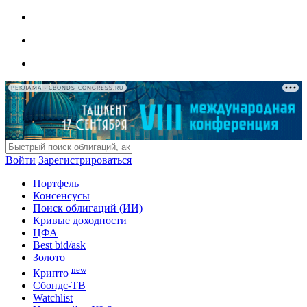
РЕКЛАМА • CBONDS-CONGRESS.RU
Войти
Зарегистрироваться
Портфель
Консенсусы
Поиск облигаций (ИИ)
Кривые доходности
ЦФА
Best bid/ask
Золото
new
Крипто
Сбондс-ТВ
Watchlist