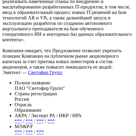
реализовать намеченные планы по внедрению и
масштабированию разработанных IT-продуктов, в том числе,
ввод в образовательный процесс новых IT-решений на базе
технологий AR и VR, а также дальнейший запуск в
эксплуатацию разработок по созданию автономного
виртуального преподавателя на базе обученного
генеративного ИИ и векторных баз данных образовательного
контента».
Компания ожидает, что Предложение позволит укрепить
позиции Компании на публичном рынке акционерного
капитала за счет притока новых инвесторов в состав
акционеров, а также повысит ликвидность ее акций.
Эмитент —
Светофор Групп
Полное название
ПАО "Светофор Групп"
Страна регистрации
Россия
Отрасль
Образование
АКРА / Эксперт РА / НКР / НРА
***
/
***
/
***
/
***
М/S&P/F
***
/
***
/
***