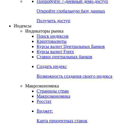
Попробуйте
7-дневный
демо-доступ
Откройте глобальную базу данных
Получить доступ
Индексы
Индикаторы рынка
Поиск индексов
Криптовалюты
Курсы валют Центральных Банков
Курсы валют Forex
Ставки центральных банков
Создать индекс
Возможность создания своего индекса
Макроэкономика
Страницы стран
Макроэкономика
Росстат
Виджет:
Карта процентных ставок