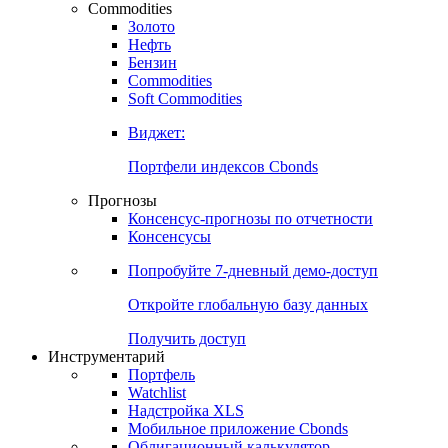
Commodities
Золото
Нефть
Бензин
Commodities
Soft Commodities
Виджет:
Портфели индексов Cbonds
Прогнозы
Консенсус-прогнозы по отчетности
Консенсусы
Попробуйте
7-дневный
демо-доступ
Откройте глобальную базу данных
Получить доступ
Инструментарий
Портфель
Watchlist
Надстройка XLS
Мобильное приложение Cbonds
Облигационный калькулятор