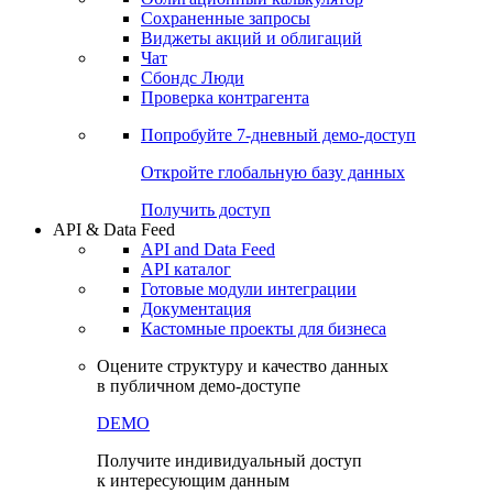
Сохраненные запросы
Виджеты акций и облигаций
Чат
Сбондс Люди
Проверка контрагента
Попробуйте
7-дневный
демо-доступ
Откройте глобальную базу данных
Получить доступ
API & Data Feed
API and Data Feed
API каталог
Готовые модули интеграции
Документация
Кастомные проекты для бизнеса
Оцените структуру и качество данных
в публичном демо-доступе
DEMO
Получите индивидуальный доступ
к интересующим данным