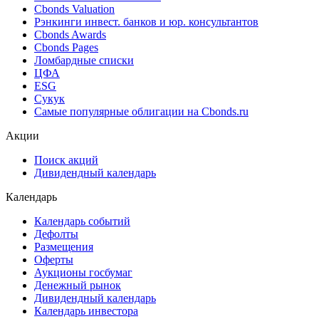
Cbonds Valuation
Рэнкинги инвест. банков и юр. консультантов
Cbonds Awards
Cbonds Pages
Ломбардные списки
ЦФА
ESG
Сукук
Самые популярные облигации на Cbonds.ru
Акции
Поиск акций
Дивидендный календарь
Календарь
Календарь событий
Дефолты
Размещения
Оферты
Аукционы госбумаг
Денежный рынок
Дивидендный календарь
Календарь инвестора