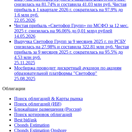
снизилась на 81.74% и составила 41.03 млн руб. Чистая
прибыль в 1 квартале 2026 г. сократилась на 97.9% до
1.6 млн руб.
22.05.2026
Чистая прибыль «Светофор Групп» по МСФО за 12 мес.
2025 г. снизилась на 96.06% до 0,01 млрд рублей
14.05.2026
Выручка Светофор Групп за 9 месяцев 2025 г. по РСБУ
снизилась на 27.98% и составила 322.81 млн руб. Чистая
прибыль за 9 месяцев 2025 г. сократилась на 95.5% до
4.53 млн руб.
25.11.2025
Мосбиржа проводит дискретный аукцион по акциям
образовательной платформы "Светофор"
25.08.2025
Облигации
Поиск облигаций & Карты рынка
Поиск облигаций (ИИ)
Ближайшие размещения (Россия)
Поиск котировок облигаций
Best bid/ask
Cbonds Estimation
Cbonds Estimation Onshore