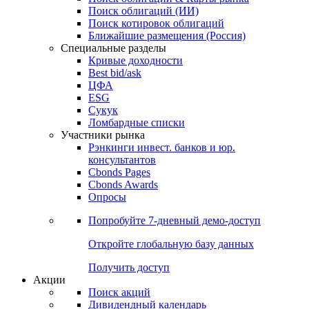
Поиск облигаций (ИИ)
Поиск котировок облигаций
Ближайшие размещения (Россия)
Специальные разделы
Кривые доходности
Best bid/ask
ЦФА
ESG
Сукук
Ломбардные списки
Участники рынка
Рэнкинги инвест. банков и юр.
консультантов
Cbonds Pages
Cbonds Awards
Опросы
Попробуйте
7-дневный
демо-доступ
Откройте глобальную базу данных
Получить доступ
Акции
Поиск акций
Дивидендный календарь