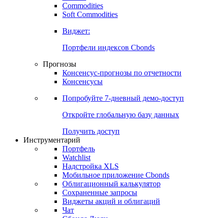
Commodities
Soft Commodities
Виджет:
Портфели индексов Cbonds
Прогнозы
Консенсус-прогнозы по отчетности
Консенсусы
Попробуйте
7-дневный
демо-доступ
Откройте глобальную базу данных
Получить доступ
Инструментарий
Портфель
Watchlist
Надстройка XLS
Мобильное приложение Cbonds
Облигационный калькулятор
Сохраненные запросы
Виджеты акций и облигаций
Чат