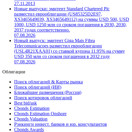
27.11.2013
Новые выпуски: эмитент Standard Chartered Plc
разместил еврооблигации (US85325D2E97,
XS3465649039, XS3465649112) на суммы USD 500, USD
1000, USD 1250 млн со сроком погашения в 2030, 2030,
2037 годах соответственно.
07.08.2026
Новый выпуск: эмитент Giga Mais Fibra
Telecomunicacoes разместил еврооблигации
(USL4R21XAA01) со ставкой купона 11.95% на сумму
USD 350 млн со сроком погашения в 2032 году
07.08.2026
Облигации
Поиск облигаций & Карты рынка
Поиск облигаций (ИИ)
Ближайшие размещения (Россия)
Поиск котировок облигаций
Best bid/ask
Cbonds Estimation
Cbonds Estimation Onshore
Cbonds Valuation
Рэнкинги инвест. банков и юр. консультантов
Cbonds Awards