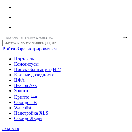
РЕКЛАМА • HTTPS://WWW.HSE.RU/
Войти
Зарегистрироваться
Портфель
Консенсусы
Поиск облигаций (ИИ)
Кривые доходности
ЦФА
Best bid/ask
Золото
new
Крипто
Сбондс-ТВ
Watchlist
Надстройка XLS
Сбондс Люди
Закрыть