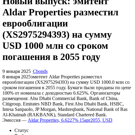
Новый выпуск: эмитент
Aldar Properties разместил
еврооблигации
(XS2975294393) на сумму
USD 1000 млн со сроком
погашения в 2055 году
9 января 2025
Cbonds
8 января 2025эмитент Aldar Properties разместил
еврооблигации (XS2975294393) на сумму USD 1000.0 млн со
сроком погашения в 2055 году. Бумаги были проданы по цене
100% от номинала с доходностью 6.625%. Организаторы
размещения: Abu Dhabi Commercial Bank, Bank of China,
Citigroup, Emirates NBD Bank, First Abu Dhabi Bank, HSBC,
Intesa Sanpaolo, JP Morgan, Mashreqbank, National Bank of Ras
Al-Khaimah (RAKBANK), Standard Chartered Bank.
Эмиссия —
Aldar Properties, 6.6227% 15apr2055, USD
Статус