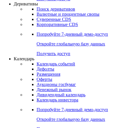
Деривативы
Поиск деривативов
Валютные и процентные свопы
Суверенные CDS
Корпоративные CDS
Попробуйте
7-дневный
демо-доступ
Откройте глобальную базу данных
Получить доступ
Календарь
Календарь событий
Дефолты
Размещения
Оферты
Аукционы госбумаг
Денежный рынок
Дивидендный календарь
Календарь инвестора
Попробуйте
7-дневный
демо-доступ
Откройте глобальную базу данных