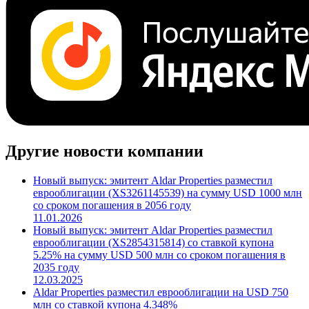
Другие новости компании
Новый выпуск: эмитент Aldar Properties разместил
еврооблигации (XS3261145539) на сумму USD 1000 млн
со сроком погашения в 2056 году
11.01.2026
Новый выпуск: эмитент Aldar Properties разместил
еврооблигации (XS2854315814) со ставкой купона
5.25% на сумму USD 500 млн со сроком погашения в
2035 году
12.03.2025
Aldar Properties разместил еврооблигации на USD 750
млн со ставкой купона 4.348%