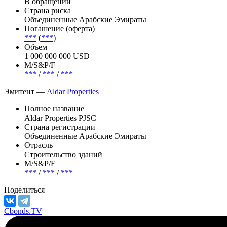
В обращении
Страна риска
Объединенные Арабские Эмираты
Погашение (оферта)
***
(
***
)
Объем
1 000 000 000 USD
М/S&P/F
***
/
***
/
***
Эмитент —
Aldar Properties
Полное название
Aldar Properties PJSC
Страна регистрации
Объединенные Арабские Эмираты
Отрасль
Строительство зданий
М/S&P/F
***
/
***
/
***
Поделиться
Cbonds.TV