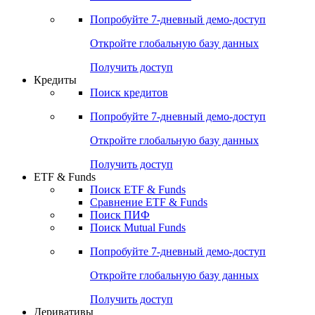
Акции
Поиск акций
Дивидендный календарь
Российские IPO/SPO
Попробуйте
7-дневный
демо-доступ
Откройте глобальную базу данных
Получить доступ
Кредиты
Поиск кредитов
Попробуйте
7-дневный
демо-доступ
Откройте глобальную базу данных
Получить доступ
ETF & Funds
Поиск ETF & Funds
Сравнение ETF & Funds
Поиск ПИФ
Поиск Mutual Funds
Попробуйте
7-дневный
демо-доступ