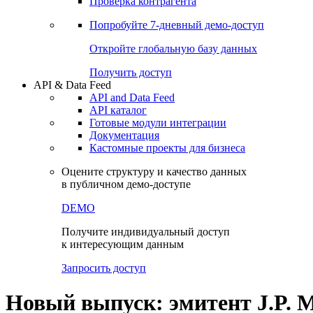
Виджеты акций и облигаций
Чат
Сбондс Люди
Проверка контрагента
Попробуйте
7-дневный
демо-доступ
Откройте глобальную базу данных
Получить доступ
API & Data Feed
API and Data Feed
API каталог
Готовые модули интеграции
Документация
Кастомные проекты для бизнеса
Оцените структуру и качество данных
в публичном демо-доступе
DEMO
Получите индивидуальный доступ
к интересующим данным
Запросить доступ