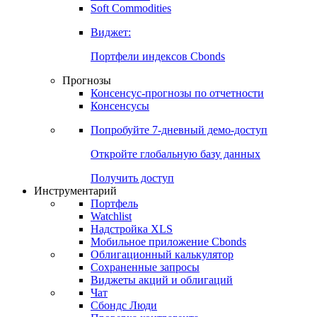
Золото
Нефть
Бензин
Commodities
Soft Commodities
Виджет:
Портфели индексов Cbonds
Прогнозы
Консенсус-прогнозы по отчетности
Консенсусы
Попробуйте
7-дневный
демо-доступ
Откройте глобальную базу данных
Получить доступ
Инструментарий
Портфель
Watchlist
Надстройка XLS
Мобильное приложение Cbonds
Облигационный калькулятор
Сохраненные запросы