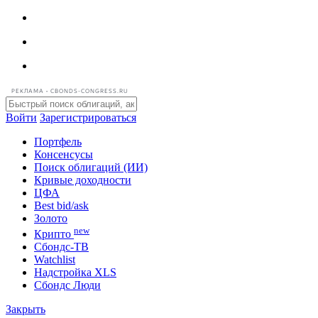
РЕКЛАМА • CBONDS-CONGRESS.RU
Войти
Зарегистрироваться
Портфель
Консенсусы
Поиск облигаций (ИИ)
Кривые доходности
ЦФА
Best bid/ask
Золото
new
Крипто
Сбондс-ТВ
Watchlist
Надстройка XLS