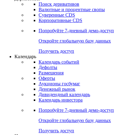
Откройте глобальную базу данных
Получить доступ
Деривативы
Поиск деривативов
Валютные и процентные свопы
Суверенные CDS
Корпоративные CDS
Попробуйте
7-дневный
демо-доступ
Откройте глобальную базу данных
Получить доступ
Календарь
Календарь событий
Дефолты
Размещения
Оферты
Аукционы госбумаг
Денежный рынок
Дивидендный календарь
Календарь инвестора
Попробуйте
7-дневный
демо-доступ