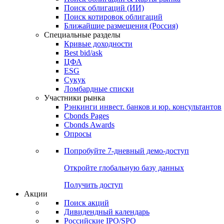
Облигации
Поиски
Поиск облигаций & Карты рынка
Поиск облигаций (ИИ)
Поиск котировок облигаций
Ближайшие размещения (Россия)
Специальные разделы
Кривые доходности
Best bid/ask
ЦФА
ESG
Сукук
Ломбардные списки
Участники рынка
Рэнкинги инвест. банков и юр. консультантов
Cbonds Pages
Cbonds Awards
Опросы
Попробуйте
7-дневный
демо-доступ
Откройте глобальную базу данных
Получить доступ