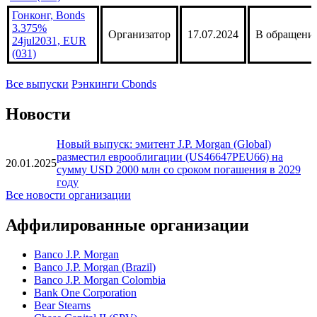
CNY (032)
Гонконг, Bonds
2.7% 24jul2029,
Организатор
17.07.2024
В обращени
CNY (033)
Гонконг, Bonds
3.375%
Организатор
17.07.2024
В обращени
24jul2031, EUR
(031)
Все выпуски
Рэнкинги Cbonds
Новости
Новый выпуск: эмитент J.P. Morgan (Global)
разместил еврооблигации (US46647PEU66) на
20.01.2025
сумму USD 2000 млн со сроком погашения в 2029
году
Все новости организации
Аффилированные организации
Banco J.P. Morgan
Banco J.P. Morgan (Brazil)