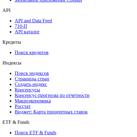
Надстройка Excel
Watchlist
Виджеты акций и облигаций
Мобильное приложение Cbonds
API
API and Data Feed
710-П
API каталог
Кредиты
Поиск кредитов
Индексы
Поиск индексов
Страницы стран
Создать индекс
Консенсусы
Консенсус-прогнозы по отчетности
Макроэкономика
Росстат
Виджет: Карта процентных ставок