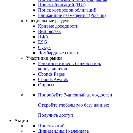
Облигации
Поиски
Поиск облигаций & Карты рынка
Поиск облигаций (ИИ)
Поиск котировок облигаций
Ближайшие размещения (Россия)
Специальные разделы
Кривые доходности
Best bid/ask
ЦФА
ESG
Сукук
Ломбардные списки
Участники рынка
Рэнкинги инвест. банков и юр.
консультантов
Cbonds Pages
Cbonds Awards
Опросы
Попробуйте
7-дневный
демо-доступ
Откройте глобальную базу данных