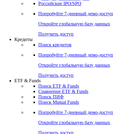
Получить доступ
Акции
Поиск акций
Дивидендный календарь
Российские IPO/SPO
Попробуйте
7-дневный
демо-доступ
Откройте глобальную базу данных
Получить доступ
Кредиты
Поиск кредитов
Попробуйте
7-дневный
демо-доступ
Откройте глобальную базу данных
Получить доступ
ETF & Funds
Поиск ETF & Funds
Сравнение ETF & Funds
Поиск ПИФ
Поиск Mutual Funds
Попробуйте
7-дневный
демо-доступ