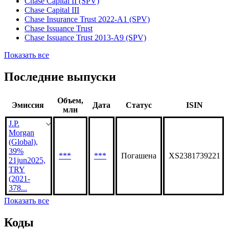
Banco J.P. Morgan Colombia
Bank One Corporation
Bear Stearns
Chase Capital II (SPV)
Chase Capital III
Chase Insurance Trust 2022-A1 (SPV)
Chase Issuance Trust
Chase Issuance Trust 2013-A9 (SPV)
Показать все
Последние выпуски
Объем,
Эмиссия
Дата
Статус
ISIN
млн
J.P.
Morgan
(Global),
39%
***
***
Погашена
XS2381739221
21jun2025,
TRY
(2021-
378...