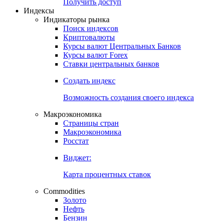
Попробуйте
7-дневный
демо-доступ
Откройте глобальную базу данных
Получить доступ
Индексы
Индикаторы рынка
Поиск индексов
Криптовалюты
Курсы валют Центральных Банков
Курсы валют Forex
Ставки центральных банков
Создать индекс
Возможность создания своего индекса
Макроэкономика
Страницы стран
Макроэкономика
Росстат
Виджет:
Карта процентных ставок