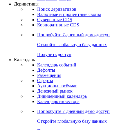
Откройте глобальную базу данных
Получить доступ
Деривативы
Поиск деривативов
Валютные и процентные свопы
Суверенные CDS
Корпоративные CDS
Попробуйте
7-дневный
демо-доступ
Откройте глобальную базу данных
Получить доступ
Календарь
Календарь событий
Дефолты
Размещения
Оферты
Аукционы госбумаг
Денежный рынок
Дивидендный календарь
Календарь инвестора