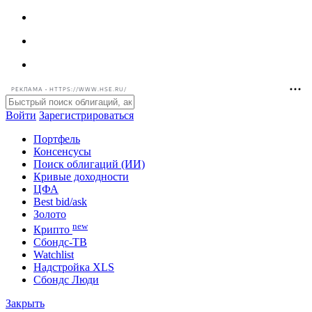
РЕКЛАМА • HTTPS://WWW.HSE.RU/
Войти
Зарегистрироваться
Портфель
Консенсусы
Поиск облигаций (ИИ)
Кривые доходности
ЦФА
Best bid/ask
Золото
new
Крипто
Сбондс-ТВ
Watchlist