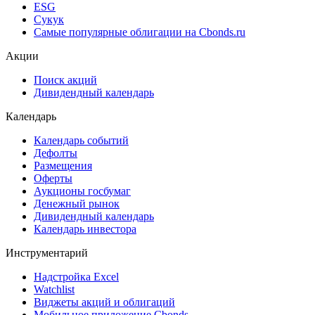
Cbonds Awards
Cbonds Pages
Ломбардные списки
ЦФА
ESG
Сукук
Самые популярные облигации на Cbonds.ru
Акции
Поиск акций
Дивидендный календарь
Календарь
Календарь событий
Дефолты
Размещения
Оферты
Аукционы госбумаг
Денежный рынок
Дивидендный календарь
Календарь инвестора
Инструментарий