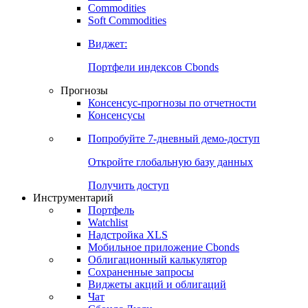
Commodities
Золото
Нефть
Бензин
Commodities
Soft Commodities
Виджет:
Портфели индексов Cbonds
Прогнозы
Консенсус-прогнозы по отчетности
Консенсусы
Попробуйте
7-дневный
демо-доступ
Откройте глобальную базу данных
Получить доступ
Инструментарий
Портфель
Watchlist
Надстройка XLS
Мобильное приложение Cbonds
Облигационный калькулятор