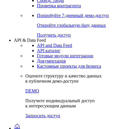
Сохраненные запросы
Виджеты акций и облигаций
Чат
Сбондс Люди
Проверка контрагента
Попробуйте
7-дневный
демо-доступ
Откройте глобальную базу данных
Получить доступ
API & Data Feed
API and Data Feed
API каталог
Готовые модули интеграции
Документация
Кастомные проекты для бизнеса
Оцените структуру и качество данных
в публичном демо-доступе
DEMO
Получите индивидуальный доступ
к интересующим данным