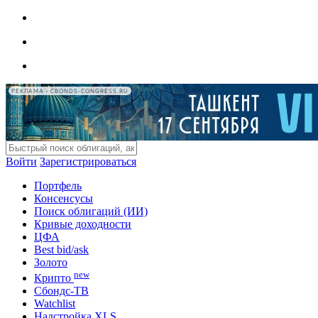
РЕКЛАМА • CBONDS-CONGRESS.RU
Войти
Зарегистрироваться
Портфель
Консенсусы
Поиск облигаций (ИИ)
Кривые доходности
ЦФА
Best bid/ask
Золото
new
Крипто
Сбондс-ТВ
Watchlist
Надстройка XLS