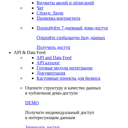
Виджеты акций и облигаций
Чат
Сбондс Люди
Проверка контрагента
Попробуйте
7-дневный
демо-доступ
Откройте глобальную базу данных
Получить доступ
API & Data Feed
API and Data Feed
API каталог
Готовые модули интеграции
Документация
Кастомные проекты для бизнеса
Оцените структуру и качество данных
в публичном демо-доступе
DEMO
Получите индивидуальный доступ
к интересующим данным
Запросить доступ