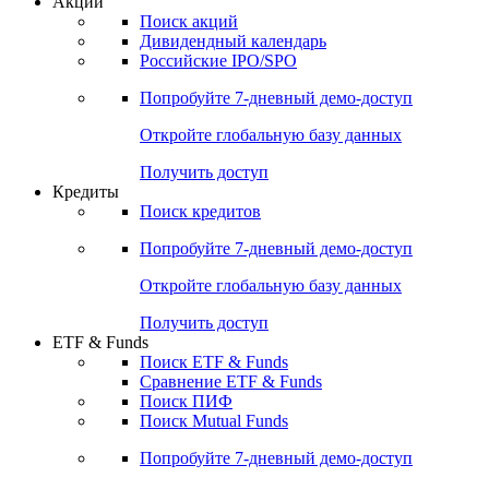
Акции
Поиск акций
Дивидендный календарь
Российские IPO/SPO
Попробуйте
7-дневный
демо-доступ
Откройте глобальную базу данных
Получить доступ
Кредиты
Поиск кредитов
Попробуйте
7-дневный
демо-доступ
Откройте глобальную базу данных
Получить доступ
ETF & Funds
Поиск ETF & Funds
Сравнение ETF & Funds
Поиск ПИФ
Поиск Mutual Funds
Попробуйте
7-дневный
демо-доступ