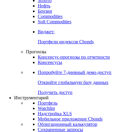
Золото
Нефть
Бензин
Commodities
Soft Commodities
Виджет:
Портфели индексов Cbonds
Прогнозы
Консенсус-прогнозы по отчетности
Консенсусы
Попробуйте
7-дневный
демо-доступ
Откройте глобальную базу данных
Получить доступ
Инструментарий
Портфель
Watchlist
Надстройка XLS
Мобильное приложение Cbonds
Облигационный калькулятор
Сохраненные запросы