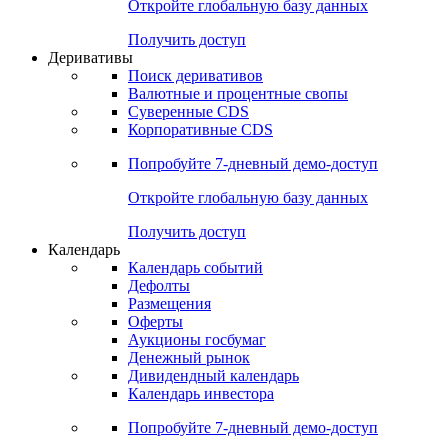
Откройте глобальную базу данных
Получить доступ
Деривативы
Поиск деривативов
Валютные и процентные свопы
Суверенные CDS
Корпоративные CDS
Попробуйте
7-дневный
демо-доступ
Откройте глобальную базу данных
Получить доступ
Календарь
Календарь событий
Дефолты
Размещения
Оферты
Аукционы госбумаг
Денежный рынок
Дивидендный календарь
Календарь инвестора
Попробуйте
7-дневный
демо-доступ