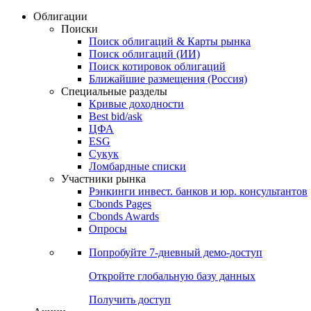
Облигации
Поиски
Поиск облигаций & Карты рынка
Поиск облигаций (ИИ)
Поиск котировок облигаций
Ближайшие размещения (Россия)
Специальные разделы
Кривые доходности
Best bid/ask
ЦФА
ESG
Сукук
Ломбардные списки
Участники рынка
Рэнкинги инвест. банков и юр. консультантов
Cbonds Pages
Cbonds Awards
Опросы
Попробуйте
7-дневный
демо-доступ
Откройте глобальную базу данных
Получить доступ