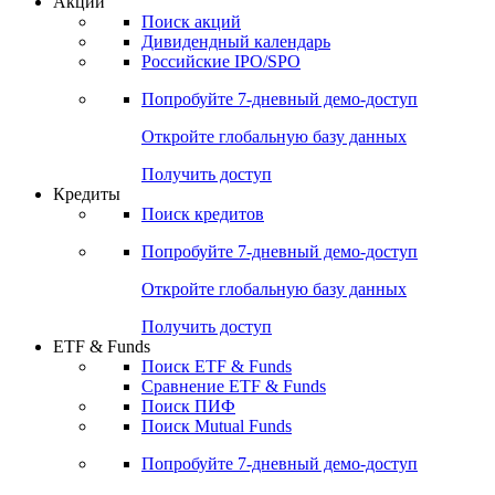
Акции
Поиск акций
Дивидендный календарь
Российские IPO/SPO
Попробуйте
7-дневный
демо-доступ
Откройте глобальную базу данных
Получить доступ
Кредиты
Поиск кредитов
Попробуйте
7-дневный
демо-доступ
Откройте глобальную базу данных
Получить доступ
ETF & Funds
Поиск ETF & Funds
Сравнение ETF & Funds
Поиск ПИФ
Поиск Mutual Funds
Попробуйте
7-дневный
демо-доступ