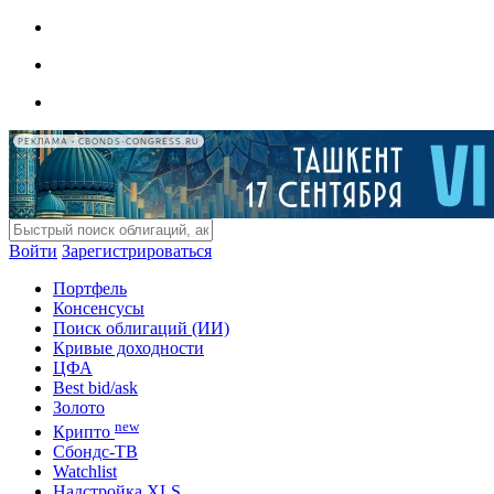
РЕКЛАМА • CBONDS-CONGRESS.RU
Войти
Зарегистрироваться
Портфель
Консенсусы
Поиск облигаций (ИИ)
Кривые доходности
ЦФА
Best bid/ask
Золото
new
Крипто
Сбондс-ТВ
Watchlist
Надстройка XLS