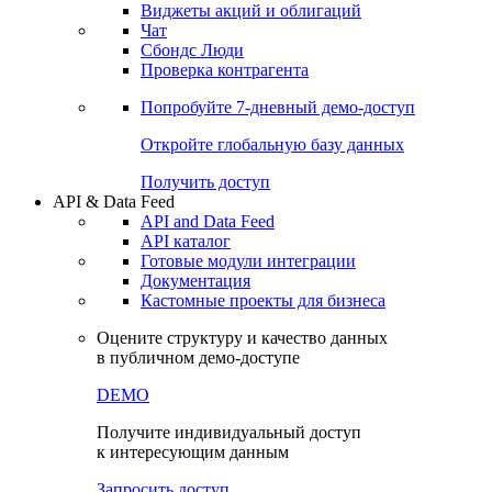
Виджеты акций и облигаций
Чат
Сбондс Люди
Проверка контрагента
Попробуйте
7-дневный
демо-доступ
Откройте глобальную базу данных
Получить доступ
API & Data Feed
API and Data Feed
API каталог
Готовые модули интеграции
Документация
Кастомные проекты для бизнеса
Оцените структуру и качество данных
в публичном демо-доступе
DEMO
Получите индивидуальный доступ
к интересующим данным
Запросить доступ