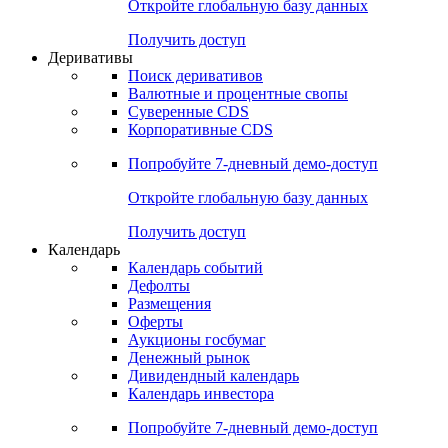
Откройте глобальную базу данных
Получить доступ
Деривативы
Поиск деривативов
Валютные и процентные свопы
Суверенные CDS
Корпоративные CDS
Попробуйте
7-дневный
демо-доступ
Откройте глобальную базу данных
Получить доступ
Календарь
Календарь событий
Дефолты
Размещения
Оферты
Аукционы госбумаг
Денежный рынок
Дивидендный календарь
Календарь инвестора
Попробуйте
7-дневный
демо-доступ