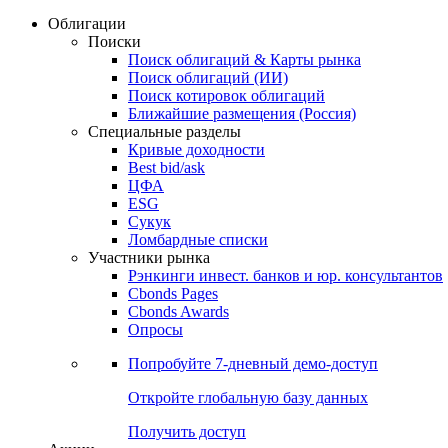
Облигации
Поиски
Поиск облигаций & Карты рынка
Поиск облигаций (ИИ)
Поиск котировок облигаций
Ближайшие размещения (Россия)
Специальные разделы
Кривые доходности
Best bid/ask
ЦФА
ESG
Сукук
Ломбардные списки
Участники рынка
Рэнкинги инвест. банков и юр. консультантов
Cbonds Pages
Cbonds Awards
Опросы
Попробуйте
7-дневный
демо-доступ
Откройте глобальную базу данных
Получить доступ