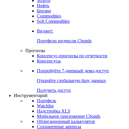
Золото
Нефть
Бензин
Commodities
Soft Commodities
Виджет:
Портфели индексов Cbonds
Прогнозы
Консенсус-прогнозы по отчетности
Консенсусы
Попробуйте
7-дневный
демо-доступ
Откройте глобальную базу данных
Получить доступ
Инструментарий
Портфель
Watchlist
Надстройка XLS
Мобильное приложение Cbonds
Облигационный калькулятор
Сохраненные запросы