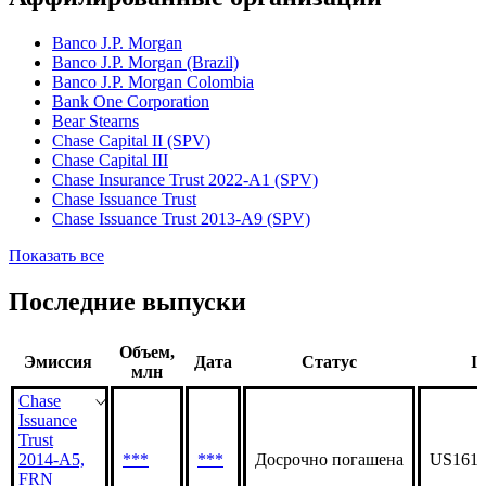
Статус организации
Действующая
Аффилированные организации
Banco J.P. Morgan
Banco J.P. Morgan (Brazil)
Banco J.P. Morgan Colombia
Bank One Corporation
Bear Stearns
Chase Capital II (SPV)
Chase Capital III
Chase Insurance Trust 2022-A1 (SPV)
Chase Issuance Trust
Chase Issuance Trust 2013-A9 (SPV)
Показать все
Последние выпуски
Объем,
Эмиссия
Дата
Статус
I
млн
Chase