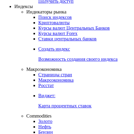
Попробуйте
7-дневный
демо-доступ
Откройте глобальную базу данных
Получить доступ
Индексы
Индикаторы рынка
Поиск индексов
Криптовалюты
Курсы валют Центральных Банков
Курсы валют Forex
Ставки центральных банков
Создать индекс
Возможность создания своего индекса
Макроэкономика
Страницы стран
Макроэкономика
Росстат
Виджет:
Карта процентных ставок