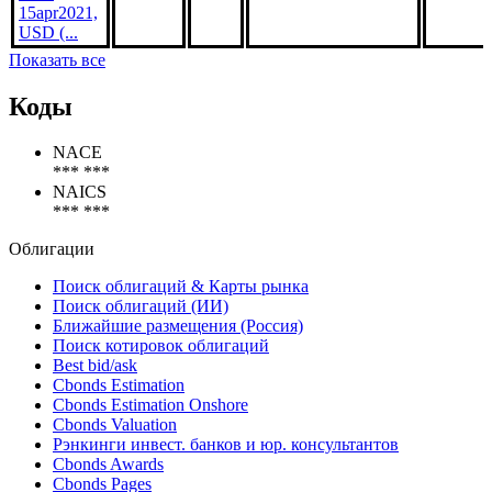
Issuance
Trust
2014-A5,
***
***
Досрочно погашена
US161
FRN
15apr2021,
USD (...
Показать все
Коды
NACE
*** ***
NAICS
*** ***
Облигации
Поиск облигаций & Карты рынка
Поиск облигаций (ИИ)
Ближайшие размещения (Россия)
Поиск котировок облигаций
Best bid/ask
Cbonds Estimation
Cbonds Estimation Onshore