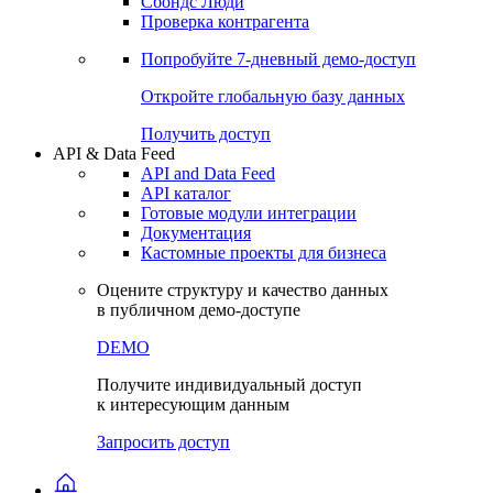
Сохраненные запросы
Виджеты акций и облигаций
Чат
Сбондс Люди
Проверка контрагента
Попробуйте
7-дневный
демо-доступ
Откройте глобальную базу данных
Получить доступ
API & Data Feed
API and Data Feed
API каталог
Готовые модули интеграции
Документация
Кастомные проекты для бизнеса
Оцените структуру и качество данных
в публичном демо-доступе
DEMO
Получите индивидуальный доступ
к интересующим данным