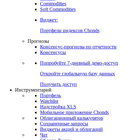
Commodities
Золото
Нефть
Бензин
Commodities
Soft Commodities
Виджет:
Портфели индексов Cbonds
Прогнозы
Консенсус-прогнозы по отчетности
Консенсусы
Попробуйте
7-дневный
демо-доступ
Откройте глобальную базу данных
Получить доступ
Инструментарий
Портфель
Watchlist
Надстройка XLS
Мобильное приложение Cbonds
Облигационный калькулятор