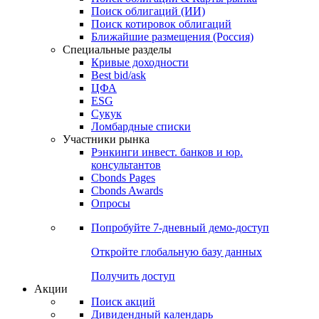
Облигации
Поиски
Поиск облигаций & Карты рынка
Поиск облигаций (ИИ)
Поиск котировок облигаций
Ближайшие размещения (Россия)
Специальные разделы
Кривые доходности
Best bid/ask
ЦФА
ESG
Сукук
Ломбардные списки
Участники рынка
Рэнкинги инвест. банков и юр.
консультантов
Cbonds Pages
Cbonds Awards
Опросы
Попробуйте
7-дневный
демо-доступ
Откройте глобальную базу данных