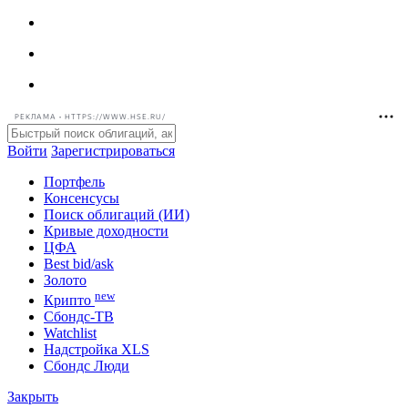
РЕКЛАМА • HTTPS://WWW.HSE.RU/
Войти
Зарегистрироваться
Портфель
Консенсусы
Поиск облигаций (ИИ)
Кривые доходности
ЦФА
Best bid/ask
Золото
new
Крипто
Сбондс-ТВ
Watchlist