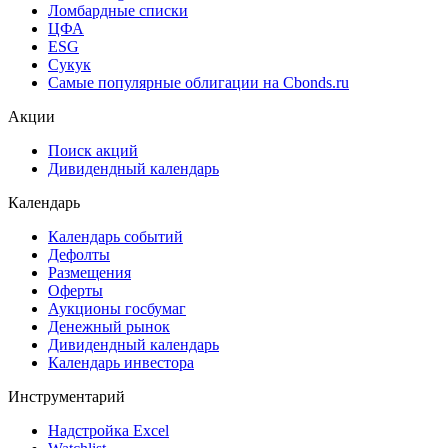
Cbonds Valuation
Рэнкинги инвест. банков и юр. консультантов
Cbonds Awards
Cbonds Pages
Ломбардные списки
ЦФА
ESG
Сукук
Самые популярные облигации на Cbonds.ru
Акции
Поиск акций
Дивидендный календарь
Календарь
Календарь событий
Дефолты
Размещения
Оферты
Аукционы госбумаг
Денежный рынок
Дивидендный календарь
Календарь инвестора