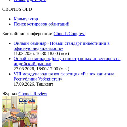
Оферта для физических лиц
|
Скачать в pdf
Оферта для юридических лиц
|
Скачать в pdf
Политика обработки персональных данных (pdf)
IT-аккредитация
CBONDS OLD
Калькулятор
Поиск котировок облигаций
Ближайшие конференции
Cbonds Congress
Онлайн-семинар «Новый стандарт инвестиций в
офисную недвижимость»
11.08.2026, 16:30-18:00 (мск)
Онлайн-семинар «Доступ иностранных инвесторов на
индийский рынок»
27.08.2026, 16:00-17:00 (мск)
VIII международная конференция «Рынок капитала
Республики Узбекистан»
17.09.2026, Ташкент
Журнал
Cbonds Review