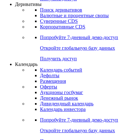
Откройте глобальную базу данных
Получить доступ
Деривативы
Поиск деривативов
Валютные и процентные свопы
Суверенные CDS
Корпоративные CDS
Попробуйте
7-дневный
демо-доступ
Откройте глобальную базу данных
Получить доступ
Календарь
Календарь событий
Дефолты
Размещения
Оферты
Аукционы госбумаг
Денежный рынок
Дивидендный календарь
Календарь инвестора