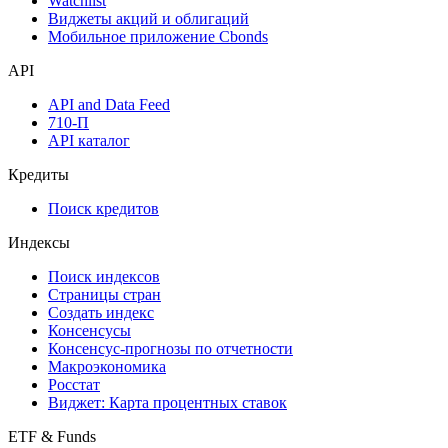
Инструментарий
Надстройка Excel
Watchlist
Виджеты акций и облигаций
Мобильное приложение Cbonds
API
API and Data Feed
710-П
API каталог
Кредиты
Поиск кредитов
Индексы
Поиск индексов
Страницы стран
Создать индекс
Консенсусы
Консенсус-прогнозы по отчетности
Макроэкономика