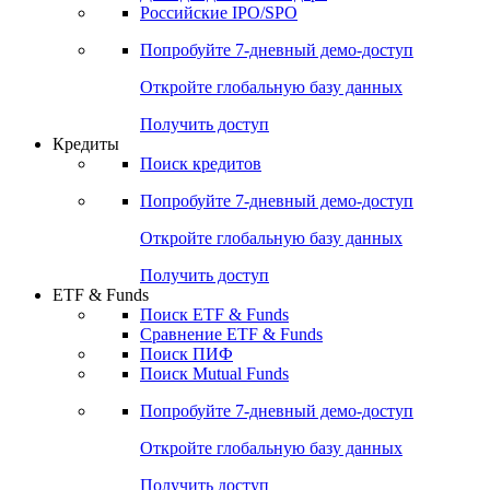
Получить доступ
Акции
Поиск акций
Дивидендный календарь
Российские IPO/SPO
Попробуйте
7-дневный
демо-доступ
Откройте глобальную базу данных
Получить доступ
Кредиты
Поиск кредитов
Попробуйте
7-дневный
демо-доступ
Откройте глобальную базу данных
Получить доступ
ETF & Funds
Поиск ETF & Funds
Сравнение ETF & Funds
Поиск ПИФ
Поиск Mutual Funds
Попробуйте
7-дневный
демо-доступ