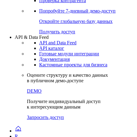
Виджеты акций и облигаций
Чат
Сбондс Люди
Проверка контрагента
Попробуйте
7-дневный
демо-доступ
Откройте глобальную базу данных
Получить доступ
API & Data Feed
API and Data Feed
API каталог
Готовые модули интеграции
Документация
Кастомные проекты для бизнеса
Оцените структуру и качество данных
в публичном демо-доступе
DEMO
Получите индивидуальный доступ
к интересующим данным
Запросить доступ