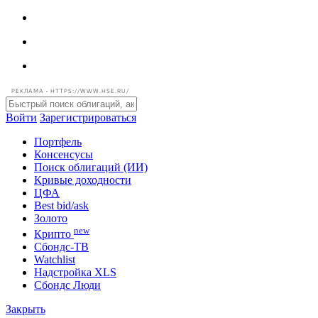
РЕКЛАМА • HTTPS://WWW.HSE.RU/
Войти
Зарегистрироваться
Портфель
Консенсусы
Поиск облигаций (ИИ)
Кривые доходности
ЦФА
Best bid/ask
Золото
new
Крипто
Сбондс-ТВ
Watchlist
Надстройка XLS