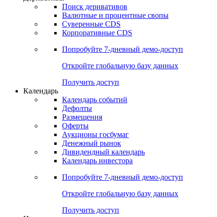
Откройте глобальную базу данных
Получить доступ
Деривативы
Поиск деривативов
Валютные и процентные свопы
Суверенные CDS
Корпоративные CDS
Попробуйте
7-дневный
демо-доступ
Откройте глобальную базу данных
Получить доступ
Календарь
Календарь событий
Дефолты
Размещения
Оферты
Аукционы госбумаг
Денежный рынок
Дивидендный календарь
Календарь инвестора
Попробуйте
7-дневный
демо-доступ