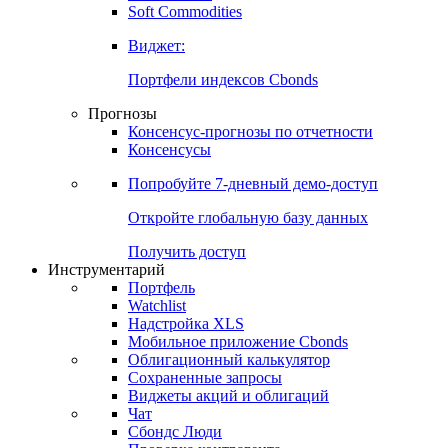
Золото
Нефть
Бензин
Commodities
Soft Commodities
Виджет:
Портфели индексов Cbonds
Прогнозы
Консенсус-прогнозы по отчетности
Консенсусы
Попробуйте
7-дневный
демо-доступ
Откройте глобальную базу данных
Получить доступ
Инструментарий
Портфель
Watchlist
Надстройка XLS
Мобильное приложение Cbonds
Облигационный калькулятор
Сохраненные запросы