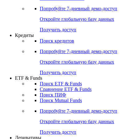
Акции
Поиск акций
Дивидендный календарь
Российские IPO/SPO
Попробуйте
7-дневный
демо-доступ
Откройте глобальную базу данных
Получить доступ
Кредиты
Поиск кредитов
Попробуйте
7-дневный
демо-доступ
Откройте глобальную базу данных
Получить доступ
ETF & Funds
Поиск ETF & Funds
Сравнение ETF & Funds
Поиск ПИФ
Поиск Mutual Funds
Попробуйте
7-дневный
демо-доступ