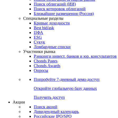
Облигации
Поиски
Поиск облигаций & Карты рынка
Поиск облигаций (ИИ)
Поиск котировок облигаций
Ближайшие размещения (Россия)
Специальные разделы
Кривые доходности
Best bid/ask
ЦФА
ESG
Сукук
Ломбардные списки
Участники рынка
Рэнкинги инвест. банков и юр. консультантов
Cbonds Pages
Cbonds Awards
Опросы
Попробуйте
7-дневный
демо-доступ
Откройте глобальную базу данных
Получить доступ