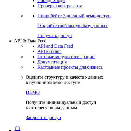
Сохраненные запросы
Виджеты акций и облигаций
Чат
Сбондс Люди
Проверка контрагента
Попробуйте
7-дневный
демо-доступ
Откройте глобальную базу данных
Получить доступ
API & Data Feed
API and Data Feed
API каталог
Готовые модули интеграции
Документация
Кастомные проекты для бизнеса
Оцените структуру и качество данных
в публичном демо-доступе
DEMO
Получите индивидуальный доступ
к интересующим данным