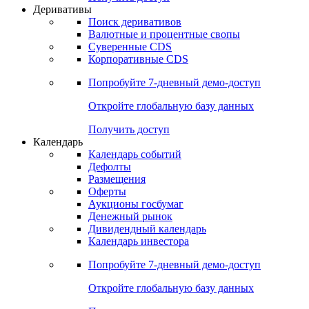
Откройте глобальную базу данных
Получить доступ
Деривативы
Поиск деривативов
Валютные и процентные свопы
Суверенные CDS
Корпоративные CDS
Попробуйте
7-дневный
демо-доступ
Откройте глобальную базу данных
Получить доступ
Календарь
Календарь событий
Дефолты
Размещения
Оферты
Аукционы госбумаг
Денежный рынок
Дивидендный календарь
Календарь инвестора