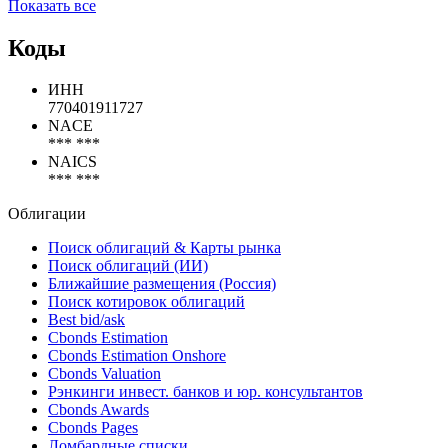
Chase Insurance Trust 2022-A1 (SPV)
Chase Issuance Trust
Chase Issuance Trust 2013-A9 (SPV)
Показать все
Коды
ИНН
770401911727
NACE
*** ***
NAICS
*** ***
Облигации
Поиск облигаций & Карты рынка
Поиск облигаций (ИИ)
Ближайшие размещения (Россия)
Поиск котировок облигаций
Best bid/ask
Cbonds Estimation
Cbonds Estimation Onshore
Cbonds Valuation