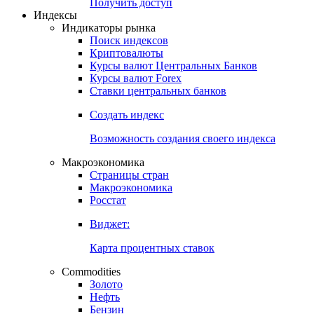
Попробуйте
7-дневный
демо-доступ
Откройте глобальную базу данных
Получить доступ
Индексы
Индикаторы рынка
Поиск индексов
Криптовалюты
Курсы валют Центральных Банков
Курсы валют Forex
Ставки центральных банков
Создать индекс
Возможность создания своего индекса
Макроэкономика
Страницы стран
Макроэкономика
Росстат
Виджет:
Карта процентных ставок