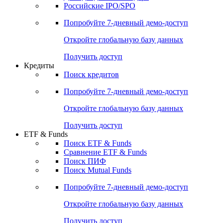
Получить доступ
Акции
Поиск акций
Дивидендный календарь
Российские IPO/SPO
Попробуйте
7-дневный
демо-доступ
Откройте глобальную базу данных
Получить доступ
Кредиты
Поиск кредитов
Попробуйте
7-дневный
демо-доступ
Откройте глобальную базу данных
Получить доступ
ETF & Funds
Поиск ETF & Funds
Сравнение ETF & Funds
Поиск ПИФ
Поиск Mutual Funds
Попробуйте
7-дневный
демо-доступ