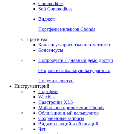
Commodities
Золото
Нефть
Бензин
Commodities
Soft Commodities
Виджет:
Портфели индексов Cbonds
Прогнозы
Консенсус-прогнозы по отчетности
Консенсусы
Попробуйте
7-дневный
демо-доступ
Откройте глобальную базу данных
Получить доступ
Инструментарий
Портфель
Watchlist
Надстройка XLS
Мобильное приложение Cbonds
Облигационный калькулятор