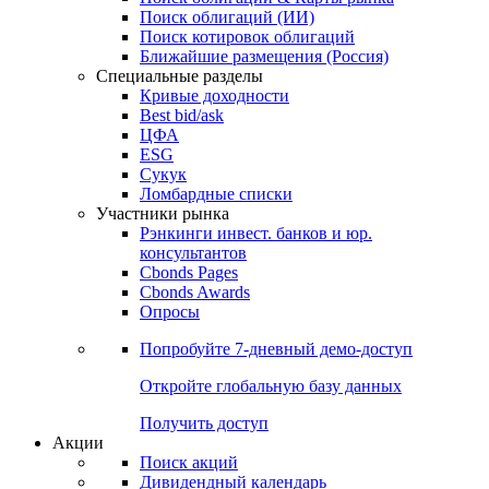
Облигации
Поиски
Поиск облигаций & Карты рынка
Поиск облигаций (ИИ)
Поиск котировок облигаций
Ближайшие размещения (Россия)
Специальные разделы
Кривые доходности
Best bid/ask
ЦФА
ESG
Сукук
Ломбардные списки
Участники рынка
Рэнкинги инвест. банков и юр.
консультантов
Cbonds Pages
Cbonds Awards
Опросы
Попробуйте
7-дневный
демо-доступ
Откройте глобальную базу данных