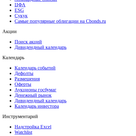
Рэнкинги инвест. банков и юр. консультантов
Cbonds Awards
Cbonds Pages
Ломбардные списки
ЦФА
ESG
Сукук
Самые популярные облигации на Cbonds.ru
Акции
Поиск акций
Дивидендный календарь
Календарь
Календарь событий
Дефолты
Размещения
Оферты
Аукционы госбумаг
Денежный рынок
Дивидендный календарь
Календарь инвестора