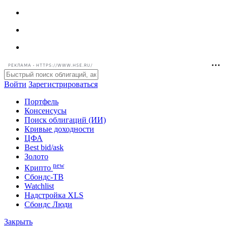
РЕКЛАМА • HTTPS://WWW.HSE.RU/
Войти
Зарегистрироваться
Портфель
Консенсусы
Поиск облигаций (ИИ)
Кривые доходности
ЦФА
Best bid/ask
Золото
new
Крипто
Сбондс-ТВ
Watchlist