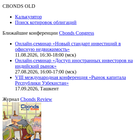
Оферта для физических лиц
|
Скачать в pdf
Оферта для юридических лиц
|
Скачать в pdf
Политика обработки персональных данных (pdf)
IT-аккредитация
CBONDS OLD
Калькулятор
Поиск котировок облигаций
Ближайшие конференции
Cbonds Congress
Онлайн-семинар «Новый стандарт инвестиций в
офисную недвижимость»
11.08.2026, 16:30-18:00 (мск)
Онлайн-семинар «Доступ иностранных инвесторов на
индийский рынок»
27.08.2026, 16:00-17:00 (мск)
VIII международная конференция «Рынок капитала
Республики Узбекистан»
17.09.2026, Ташкент
Журнал
Cbonds Review