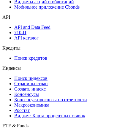
Инструментарий
Надстройка Excel
Watchlist
Виджеты акций и облигаций
Мобильное приложение Cbonds
API
API and Data Feed
710-П
API каталог
Кредиты
Поиск кредитов
Индексы
Поиск индексов
Страницы стран
Создать индекс
Консенсусы
Консенсус-прогнозы по отчетности
Макроэкономика
Росстат