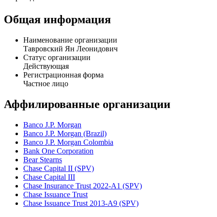
Тавровский Ян Леонидович является руководителем
компании Дж.П. Морган Банк Интернешнл. Должность лица
- Президент.
Общая информация
Наименование организации
Тавровский Ян Леонидович
Статус организации
Действующая
Регистрационная форма
Частное лицо
Аффилированные организации
Banco J.P. Morgan
Banco J.P. Morgan (Brazil)
Banco J.P. Morgan Colombia
Bank One Corporation
Bear Stearns
Chase Capital II (SPV)
Chase Capital III