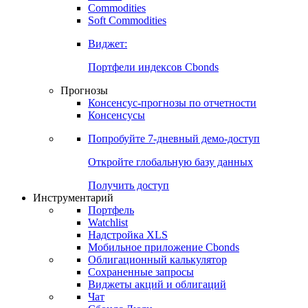
Commodities
Золото
Нефть
Бензин
Commodities
Soft Commodities
Виджет:
Портфели индексов Cbonds
Прогнозы
Консенсус-прогнозы по отчетности
Консенсусы
Попробуйте
7-дневный
демо-доступ
Откройте глобальную базу данных
Получить доступ
Инструментарий
Портфель
Watchlist
Надстройка XLS
Мобильное приложение Cbonds
Облигационный калькулятор