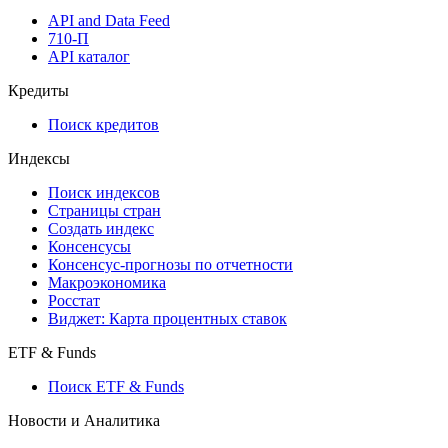
Виджеты акций и облигаций
Мобильное приложение Cbonds
API
API and Data Feed
710-П
API каталог
Кредиты
Поиск кредитов
Индексы
Поиск индексов
Страницы стран
Создать индекс
Консенсусы
Консенсус-прогнозы по отчетности
Макроэкономика
Росстат
Виджет: Карта процентных ставок
ETF & Funds