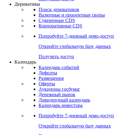
Откройте глобальную базу данных
Получить доступ
Деривативы
Поиск деривативов
Валютные и процентные свопы
Суверенные CDS
Корпоративные CDS
Попробуйте
7-дневный
демо-доступ
Откройте глобальную базу данных
Получить доступ
Календарь
Календарь событий
Дефолты
Размещения
Оферты
Аукционы госбумаг
Денежный рынок
Дивидендный календарь
Календарь инвестора