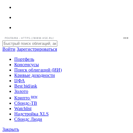
РЕКЛАМА • HTTPS://WWW.HSE.RU/
Войти
Зарегистрироваться
Портфель
Консенсусы
Поиск облигаций (ИИ)
Кривые доходности
ЦФА
Best bid/ask
Золото
new
Крипто
Сбондс-ТВ
Watchlist