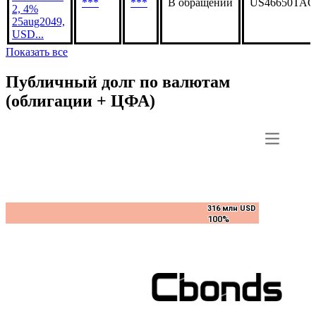
JP Morgan
Mortgage
Trust 2019-
***
***
В обращении
US46650TAC
2, 4%
25aug2049,
USD...
Показать все
Публичный долг по валютам
(облигации + ЦФА)
316 млн USD
316 млн USD
100%
100%