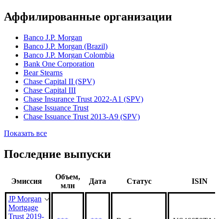
Наименование организации
JP Morgan Mortgage Trust 2019-2
Статус организации
Действующая
Аффилированные организации
Banco J.P. Morgan
Banco J.P. Morgan (Brazil)
Banco J.P. Morgan Colombia
Bank One Corporation
Bear Stearns
Chase Capital II (SPV)
Chase Capital III
Chase Insurance Trust 2022-A1 (SPV)
Chase Issuance Trust
Chase Issuance Trust 2013-A9 (SPV)
Показать все
Последние выпуски
Объем,
Эмиссия
Дата
Статус
ISIN
млн