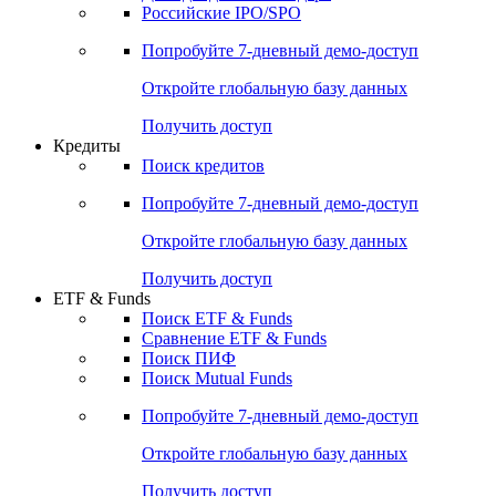
Получить доступ
Акции
Поиск акций
Дивидендный календарь
Российские IPO/SPO
Попробуйте
7-дневный
демо-доступ
Откройте глобальную базу данных
Получить доступ
Кредиты
Поиск кредитов
Попробуйте
7-дневный
демо-доступ
Откройте глобальную базу данных
Получить доступ
ETF & Funds
Поиск ETF & Funds
Сравнение ETF & Funds
Поиск ПИФ
Поиск Mutual Funds
Попробуйте
7-дневный
демо-доступ