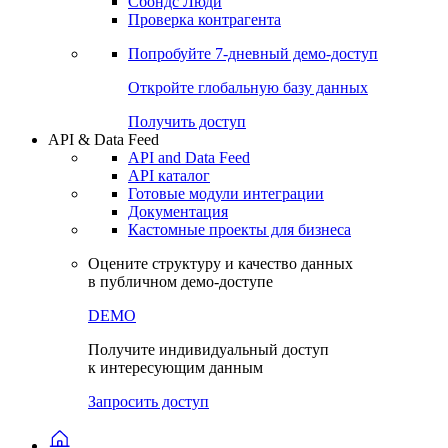
Сохраненные запросы
Виджеты акций и облигаций
Чат
Сбондс Люди
Проверка контрагента
Попробуйте
7-дневный
демо-доступ
Откройте глобальную базу данных
Получить доступ
API & Data Feed
API and Data Feed
API каталог
Готовые модули интеграции
Документация
Кастомные проекты для бизнеса
Оцените структуру и качество данных
в публичном демо-доступе
DEMO
Получите индивидуальный доступ
к интересующим данным