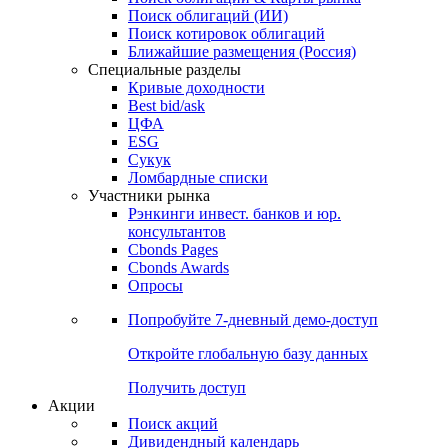
Облигации
Поиски
Поиск облигаций & Карты рынка
Поиск облигаций (ИИ)
Поиск котировок облигаций
Ближайшие размещения (Россия)
Специальные разделы
Кривые доходности
Best bid/ask
ЦФА
ESG
Сукук
Ломбардные списки
Участники рынка
Рэнкинги инвест. банков и юр.
консультантов
Cbonds Pages
Cbonds Awards
Опросы
Попробуйте
7-дневный
демо-доступ
Откройте глобальную базу данных