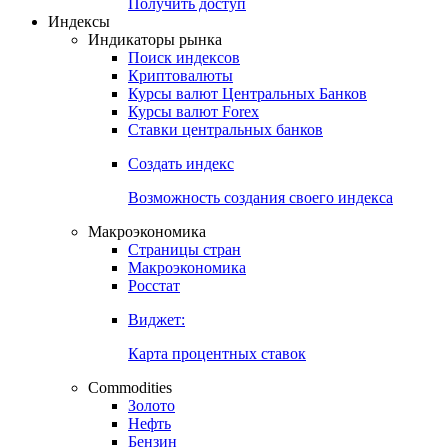
Попробуйте
7-дневный
демо-доступ
Откройте глобальную базу данных
Получить доступ
Индексы
Индикаторы рынка
Поиск индексов
Криптовалюты
Курсы валют Центральных Банков
Курсы валют Forex
Ставки центральных банков
Создать индекс
Возможность создания своего индекса
Макроэкономика
Страницы стран
Макроэкономика
Росстат
Виджет:
Карта процентных ставок