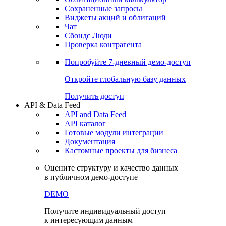
Сохраненные запросы
Виджеты акций и облигаций
Чат
Сбондс Люди
Проверка контрагента
Попробуйте
7-дневный
демо-доступ
Откройте глобальную базу данных
Получить доступ
API & Data Feed
API and Data Feed
API каталог
Готовые модули интеграции
Документация
Кастомные проекты для бизнеса
Оцените структуру и качество данных
в публичном демо-доступе
DEMO
Получите индивидуальный доступ
к интересующим данным