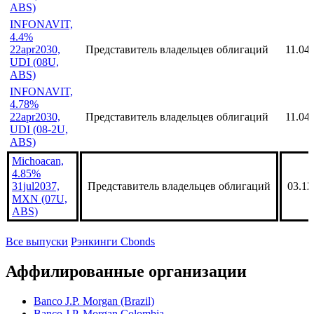
ABS)
INFONAVIT,
4.4%
22apr2030,
Представитель владельцев облигаций
11.04
UDI (08U,
ABS)
INFONAVIT,
4.78%
22apr2030,
Представитель владельцев облигаций
11.04
UDI (08-2U,
ABS)
Michoacan,
4.85%
31jul2037,
Представитель владельцев облигаций
03.12
MXN (07U,
ABS)
Все выпуски
Рэнкинги Cbonds
Аффилированные организации
Banco J.P. Morgan (Brazil)
Banco J.P. Morgan Colombia