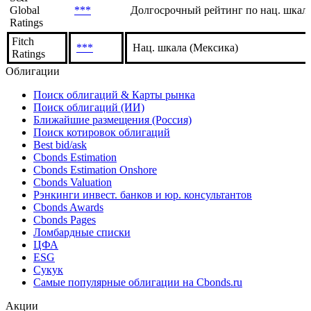
Global
***
Долгосрочный рейтинг по нац. шкале
Ratings
Fitch
***
Нац. шкала (Мексика)
Ratings
Облигации
Поиск облигаций & Карты рынка
Поиск облигаций (ИИ)
Ближайшие размещения (Россия)
Поиск котировок облигаций
Best bid/ask
Cbonds Estimation
Cbonds Estimation Onshore
Cbonds Valuation
Рэнкинги инвест. банков и юр. консультантов
Cbonds Awards
Cbonds Pages
Ломбардные списки
ЦФА
ESG
Сукук
Самые популярные облигации на Cbonds.ru
Акции