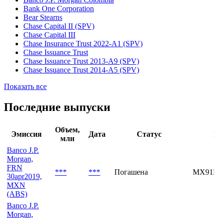
Bank One Corporation
Bear Stearns
Chase Capital II (SPV)
Chase Capital III
Chase Insurance Trust 2022-A1 (SPV)
Chase Issuance Trust
Chase Issuance Trust 2013-A9 (SPV)
Chase Issuance Trust 2014-A5 (SPV)
Показать все
Последние выпуски
Объем,
Эмиссия
Дата
Статус
I
млн
Banco J.P.
Morgan,
FRN
***
***
Погашена
MX91H
30apr2019,
MXN
(ABS)
Banco J.P.
Morgan,