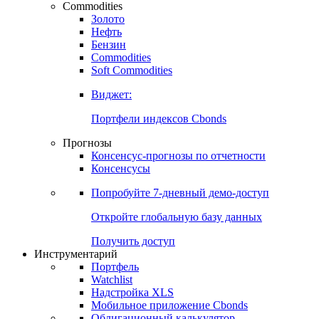
Commodities
Золото
Нефть
Бензин
Commodities
Soft Commodities
Виджет:
Портфели индексов Cbonds
Прогнозы
Консенсус-прогнозы по отчетности
Консенсусы
Попробуйте
7-дневный
демо-доступ
Откройте глобальную базу данных
Получить доступ
Инструментарий
Портфель
Watchlist
Надстройка XLS
Мобильное приложение Cbonds
Облигационный калькулятор