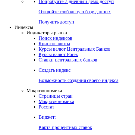
Попробуйте
7-дневный
демо-доступ
Откройте глобальную базу данных
Получить доступ
Индексы
Индикаторы рынка
Поиск индексов
Криптовалюты
Курсы валют Центральных Банков
Курсы валют Forex
Ставки центральных банков
Создать индекс
Возможность создания своего индекса
Макроэкономика
Страницы стран
Макроэкономика
Росстат
Виджет:
Карта процентных ставок