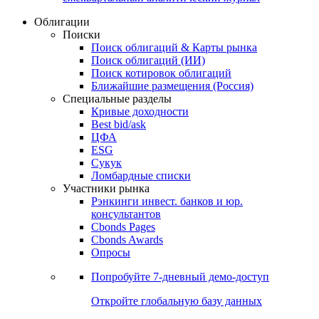
Облигации
Поиски
Поиск облигаций & Карты рынка
Поиск облигаций (ИИ)
Поиск котировок облигаций
Ближайшие размещения (Россия)
Специальные разделы
Кривые доходности
Best bid/ask
ЦФА
ESG
Сукук
Ломбардные списки
Участники рынка
Рэнкинги инвест. банков и юр.
консультантов
Cbonds Pages
Cbonds Awards
Опросы
Попробуйте
7-дневный
демо-доступ
Откройте глобальную базу данных