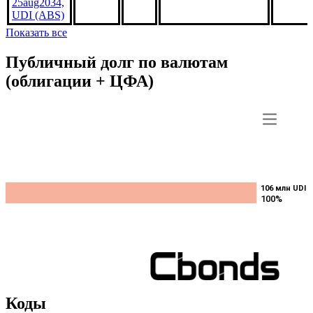
25aug2034,
UDI (ABS)
Показать все
Публичный долг по валютам
(облигации + ЦФА)
106 млн UDI
106 млн UDI
100%
100%
Коды