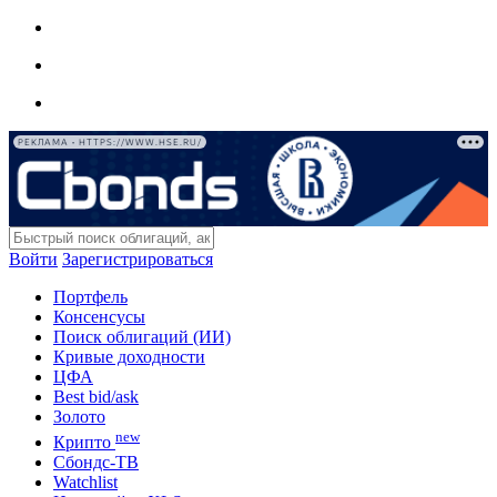
РЕКЛАМА • HTTPS://WWW.HSE.RU/
Войти
Зарегистрироваться
Портфель
Консенсусы
Поиск облигаций (ИИ)
Кривые доходности
ЦФА
Best bid/ask
Золото
new
Крипто
Сбондс-ТВ
Watchlist