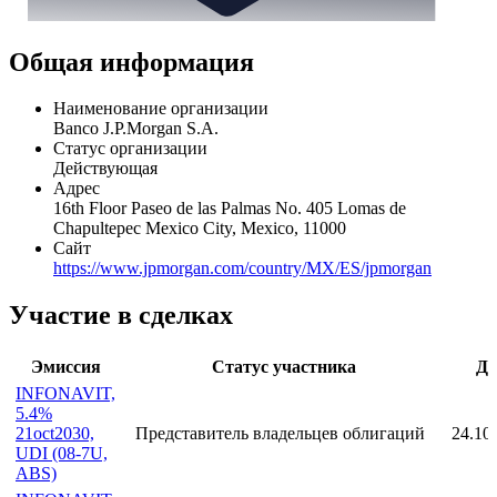
Общая информация
Наименование организации
Banco J.P.Morgan S.A.
Статус организации
Действующая
Адрес
16th Floor Paseo de las Palmas No. 405 Lomas de
Chapultepec Mexico City, Mexico, 11000
Сайт
https://www.jpmorgan.com/country/MX/ES/jpmorgan
Участие в сделках
Эмиссия
Статус участника
Да
INFONAVIT,
5.4%
21oct2030,
Представитель владельцев облигаций
24.10
UDI (08-7U,
ABS)