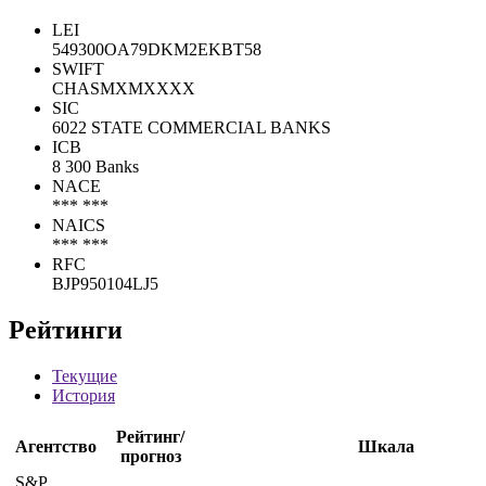
LEI
549300OA79DKM2EKBT58
SWIFT
CHASMXMXXXX
SIC
6022 STATE COMMERCIAL BANKS
ICB
8 300 Banks
NACE
*** ***
NAICS
*** ***
RFC
BJP950104LJ5
Рейтинги
Текущие
История
Рейтинг/
Агентство
Шкала
прогноз
S&P