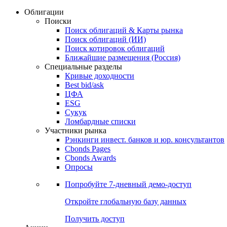
Облигации
Поиски
Поиск облигаций & Карты рынка
Поиск облигаций (ИИ)
Поиск котировок облигаций
Ближайшие размещения (Россия)
Специальные разделы
Кривые доходности
Best bid/ask
ЦФА
ESG
Сукук
Ломбардные списки
Участники рынка
Рэнкинги инвест. банков и юр. консультантов
Cbonds Pages
Cbonds Awards
Опросы
Попробуйте
7-дневный
демо-доступ
Откройте глобальную базу данных
Получить доступ