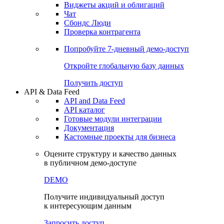
Виджеты акций и облигаций
Чат
Сбондс Люди
Проверка контрагента
Попробуйте
7-дневный
демо-доступ
Откройте глобальную базу данных
Получить доступ
API & Data Feed
API and Data Feed
API каталог
Готовые модули интеграции
Документация
Кастомные проекты для бизнеса
Оцените структуру и качество данных
в публичном демо-доступе
DEMO
Получите индивидуальный доступ
к интересующим данным
Запросить доступ