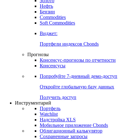
Золото
Нефть
Бензин
Commodities
Soft Commodities
Виджет:
Портфели индексов Cbonds
Прогнозы
Консенсус-прогнозы по отчетности
Консенсусы
Попробуйте
7-дневный
демо-доступ
Откройте глобальную базу данных
Получить доступ
Инструментарий
Портфель
Watchlist
Надстройка XLS
Мобильное приложение Cbonds
Облигационный калькулятор
Сохраненные запросы