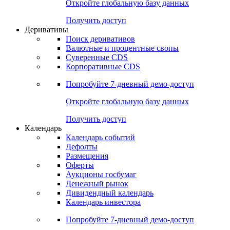
Откройте глобальную базу данных
Получить доступ
Деривативы
Поиск деривативов
Валютные и процентные свопы
Суверенные CDS
Корпоративные CDS
Попробуйте
7-дневный
демо-доступ
Откройте глобальную базу данных
Получить доступ
Календарь
Календарь событий
Дефолты
Размещения
Оферты
Аукционы госбумаг
Денежный рынок
Дивидендный календарь
Календарь инвестора
Попробуйте
7-дневный
демо-доступ