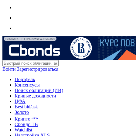
РЕКЛАМА • HTTPS://WWW.HSE.RU/
Войти
Зарегистрироваться
Портфель
Консенсусы
Поиск облигаций (ИИ)
Кривые доходности
ЦФА
Best bid/ask
Золото
new
Крипто
Сбондс-ТВ
Watchlist
Надстройка XLS