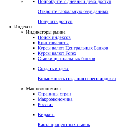
Попробуйте
7-дневный
демо-доступ
Откройте глобальную базу данных
Получить доступ
Индексы
Индикаторы рынка
Поиск индексов
Криптовалюты
Курсы валют Центральных Банков
Курсы валют Forex
Ставки центральных банков
Создать индекс
Возможность создания своего индекса
Макроэкономика
Страницы стран
Макроэкономика
Росстат
Виджет:
Карта процентных ставок