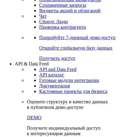
Сохраненные запросы
Виджеты акций и облигаций
Чат
Сбондс Люди
Проверка контрагента
Попробуйте
7-дневный
демо-доступ
Откройте глобальную базу данных
Получить доступ
API & Data Feed
API and Data Feed
API каталог
Готовые модули интеграции
Документация
Кастомные проекты для бизнеса
Оцените структуру и качество данных
в публичном демо-доступе
DEMO
Получите индивидуальный доступ
к интересующим данным