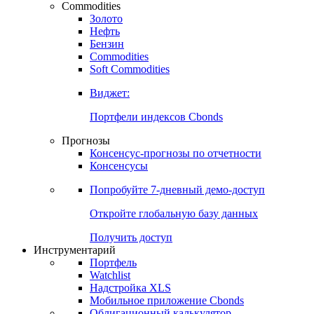
Commodities
Золото
Нефть
Бензин
Commodities
Soft Commodities
Виджет:
Портфели индексов Cbonds
Прогнозы
Консенсус-прогнозы по отчетности
Консенсусы
Попробуйте
7-дневный
демо-доступ
Откройте глобальную базу данных
Получить доступ
Инструментарий
Портфель
Watchlist
Надстройка XLS
Мобильное приложение Cbonds
Облигационный калькулятор