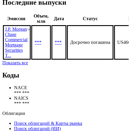
Последние выпуски
Объем,
Эмиссия
Дата
Статус
I
млн
J.P. Morgan
Chase
Commercial
***
***
Досрочно погашена
US466
Mortgage
Securities
T...
Показать все
Коды
NACE
*** ***
NAICS
*** ***
Облигации
Поиск облигаций & Карты рынка
Поиск облигаций (ИИ)