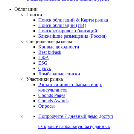
Облигации
Поиски
Поиск облигаций & Карты рынка
Поиск облигаций (ИИ)
Поиск котировок облигаций
Ближайшие размещения (Россия)
Специальные разделы
Кривые доходности
Best bid/ask
ЦФА
ESG
Сукук
Ломбардные списки
Участники рынка
Рэнкинги инвест. банков и юр.
консультантов
Cbonds Pages
Cbonds Awards
Опросы
Попробуйте
7-дневный
демо-доступ
Откройте глобальную базу данных