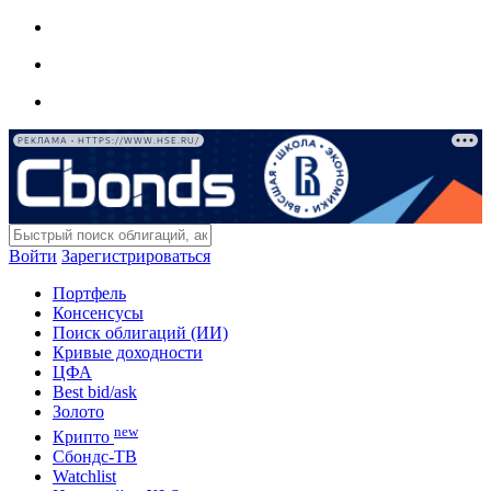
РЕКЛАМА • HTTPS://WWW.HSE.RU/
Войти
Зарегистрироваться
Портфель
Консенсусы
Поиск облигаций (ИИ)
Кривые доходности
ЦФА
Best bid/ask
Золото
new
Крипто
Сбондс-ТВ
Watchlist