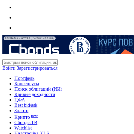
РЕКЛАМА • HTTPS://WWW.HSE.RU/
Войти
Зарегистрироваться
Портфель
Консенсусы
Поиск облигаций (ИИ)
Кривые доходности
ЦФА
Best bid/ask
Золото
new
Крипто
Сбондс-ТВ
Watchlist
Надстройка XLS