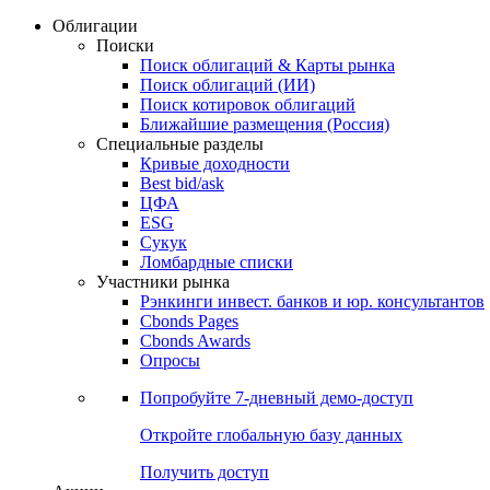
Облигации
Поиски
Поиск облигаций & Карты рынка
Поиск облигаций (ИИ)
Поиск котировок облигаций
Ближайшие размещения (Россия)
Специальные разделы
Кривые доходности
Best bid/ask
ЦФА
ESG
Сукук
Ломбардные списки
Участники рынка
Рэнкинги инвест. банков и юр. консультантов
Cbonds Pages
Cbonds Awards
Опросы
Попробуйте
7-дневный
демо-доступ
Откройте глобальную базу данных
Получить доступ