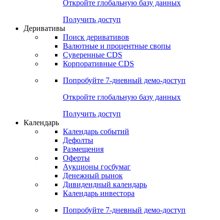
Откройте глобальную базу данных
Получить доступ
Деривативы
Поиск деривативов
Валютные и процентные свопы
Суверенные CDS
Корпоративные CDS
Попробуйте
7-дневный
демо-доступ
Откройте глобальную базу данных
Получить доступ
Календарь
Календарь событий
Дефолты
Размещения
Оферты
Аукционы госбумаг
Денежный рынок
Дивидендный календарь
Календарь инвестора
Попробуйте
7-дневный
демо-доступ