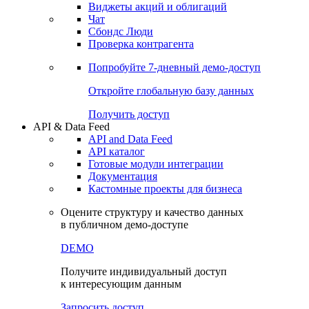
Виджеты акций и облигаций
Чат
Сбондс Люди
Проверка контрагента
Попробуйте
7-дневный
демо-доступ
Откройте глобальную базу данных
Получить доступ
API & Data Feed
API and Data Feed
API каталог
Готовые модули интеграции
Документация
Кастомные проекты для бизнеса
Оцените структуру и качество данных
в публичном демо-доступе
DEMO
Получите индивидуальный доступ
к интересующим данным
Запросить доступ