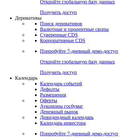
Откройте глобальную базу данных
Получить доступ
Деривативы
Поиск деривативов
Валютные и процентные свопы
Суверенные CDS
Корпоративные CDS
Попробуйте
7-дневный
демо-доступ
Откройте глобальную базу данных
Получить доступ
Календарь
Календарь событий
Дефолты
Размещения
Оферты
Аукционы госбумаг
Денежный рынок
Дивидендный календарь
Календарь инвестора
Попробуйте
7-дневный
демо-доступ