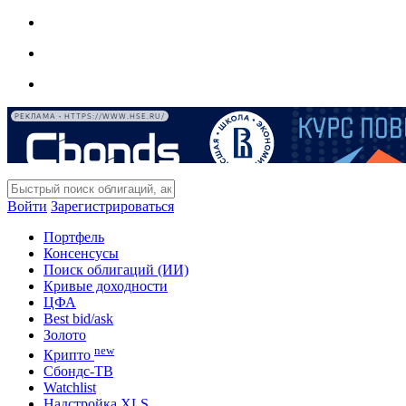
РЕКЛАМА • HTTPS://WWW.HSE.RU/
Войти
Зарегистрироваться
Портфель
Консенсусы
Поиск облигаций (ИИ)
Кривые доходности
ЦФА
Best bid/ask
Золото
new
Крипто
Сбондс-ТВ
Watchlist
Надстройка XLS