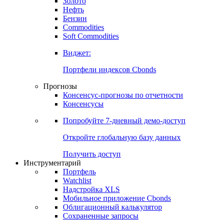
Золото
Нефть
Бензин
Commodities
Soft Commodities
Виджет:
Портфели индексов Cbonds
Прогнозы
Консенсус-прогнозы по отчетности
Консенсусы
Попробуйте
7-дневный
демо-доступ
Откройте глобальную базу данных
Получить доступ
Инструментарий
Портфель
Watchlist
Надстройка XLS
Мобильное приложение Cbonds
Облигационный калькулятор
Сохраненные запросы