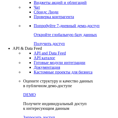
Виджеты акций и облигаций
Чат
Сбондс Люди
Проверка контрагента
Попробуйте
7-дневный
демо-доступ
Откройте глобальную базу данных
Получить доступ
API & Data Feed
API and Data Feed
API каталог
Готовые модули интеграции
Документация
Кастомные проекты для бизнеса
Оцените структуру и качество данных
в публичном демо-доступе
DEMO
Получите индивидуальный доступ
к интересующим данным
Запросить доступ