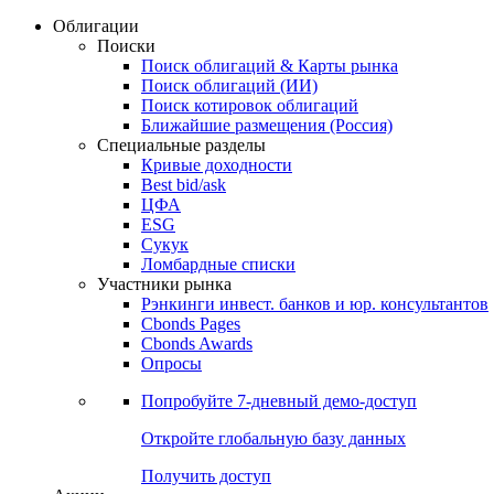
Облигации
Поиски
Поиск облигаций & Карты рынка
Поиск облигаций (ИИ)
Поиск котировок облигаций
Ближайшие размещения (Россия)
Специальные разделы
Кривые доходности
Best bid/ask
ЦФА
ESG
Сукук
Ломбардные списки
Участники рынка
Рэнкинги инвест. банков и юр. консультантов
Cbonds Pages
Cbonds Awards
Опросы
Попробуйте
7-дневный
демо-доступ
Откройте глобальную базу данных
Получить доступ