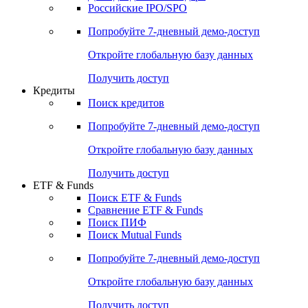
Получить доступ
Акции
Поиск акций
Дивидендный календарь
Российские IPO/SPO
Попробуйте
7-дневный
демо-доступ
Откройте глобальную базу данных
Получить доступ
Кредиты
Поиск кредитов
Попробуйте
7-дневный
демо-доступ
Откройте глобальную базу данных
Получить доступ
ETF & Funds
Поиск ETF & Funds
Сравнение ETF & Funds
Поиск ПИФ
Поиск Mutual Funds
Попробуйте
7-дневный
демо-доступ