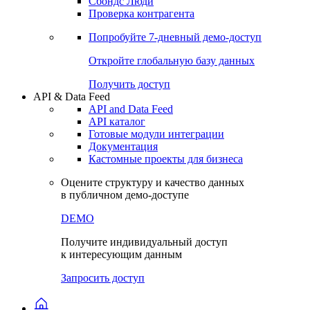
Сохраненные запросы
Виджеты акций и облигаций
Чат
Сбондс Люди
Проверка контрагента
Попробуйте
7-дневный
демо-доступ
Откройте глобальную базу данных
Получить доступ
API & Data Feed
API and Data Feed
API каталог
Готовые модули интеграции
Документация
Кастомные проекты для бизнеса
Оцените структуру и качество данных
в публичном демо-доступе
DEMO
Получите индивидуальный доступ
к интересующим данным