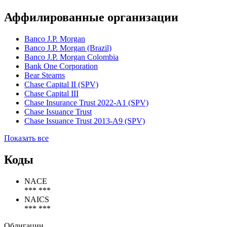
Наименование организации
JP Morgan Mortgage Trust 2007-S1
Статус организации
Действующая
Аффилированные организации
Banco J.P. Morgan
Banco J.P. Morgan (Brazil)
Banco J.P. Morgan Colombia
Bank One Corporation
Bear Stearns
Chase Capital II (SPV)
Chase Capital III
Chase Insurance Trust 2022-A1 (SPV)
Chase Issuance Trust
Chase Issuance Trust 2013-A9 (SPV)
Показать все
Коды
NACE
*** ***