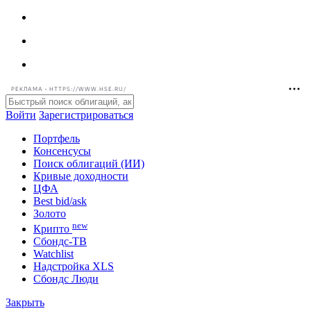
РЕКЛАМА • HTTPS://WWW.HSE.RU/
Войти
Зарегистрироваться
Портфель
Консенсусы
Поиск облигаций (ИИ)
Кривые доходности
ЦФА
Best bid/ask
Золото
new
Крипто
Сбондс-ТВ
Watchlist