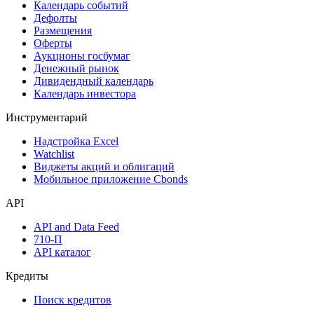
Дивидендный календарь
Календарь
Календарь событий
Дефолты
Размещения
Оферты
Аукционы госбумаг
Денежный рынок
Дивидендный календарь
Календарь инвестора
Инструментарий
Надстройка Excel
Watchlist
Виджеты акций и облигаций
Мобильное приложение Cbonds
API
API and Data Feed
710-П
API каталог