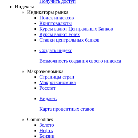
Попробуйте
7-дневный
демо-доступ
Откройте глобальную базу данных
Получить доступ
Индексы
Индикаторы рынка
Поиск индексов
Криптовалюты
Курсы валют Центральных Банков
Курсы валют Forex
Ставки центральных банков
Создать индекс
Возможность создания своего индекса
Макроэкономика
Страницы стран
Макроэкономика
Росстат
Виджет:
Карта процентных ставок