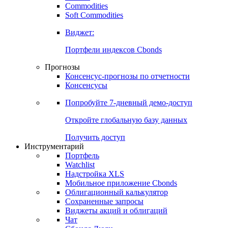
Commodities
Золото
Нефть
Бензин
Commodities
Soft Commodities
Виджет:
Портфели индексов Cbonds
Прогнозы
Консенсус-прогнозы по отчетности
Консенсусы
Попробуйте
7-дневный
демо-доступ
Откройте глобальную базу данных
Получить доступ
Инструментарий
Портфель
Watchlist
Надстройка XLS
Мобильное приложение Cbonds
Облигационный калькулятор