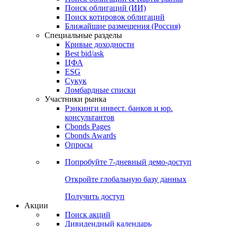
Облигации
Поиски
Поиск облигаций & Карты рынка
Поиск облигаций (ИИ)
Поиск котировок облигаций
Ближайшие размещения (Россия)
Специальные разделы
Кривые доходности
Best bid/ask
ЦФА
ESG
Сукук
Ломбардные списки
Участники рынка
Рэнкинги инвест. банков и юр.
консультантов
Cbonds Pages
Cbonds Awards
Опросы
Попробуйте
7-дневный
демо-доступ
Откройте глобальную базу данных