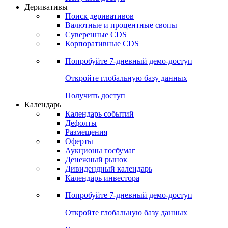
Откройте глобальную базу данных
Получить доступ
Деривативы
Поиск деривативов
Валютные и процентные свопы
Суверенные CDS
Корпоративные CDS
Попробуйте
7-дневный
демо-доступ
Откройте глобальную базу данных
Получить доступ
Календарь
Календарь событий
Дефолты
Размещения
Оферты
Аукционы госбумаг
Денежный рынок
Дивидендный календарь
Календарь инвестора